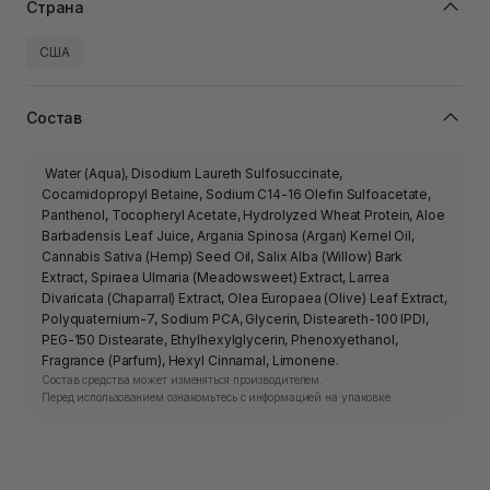
Страна
США
Состав
Water (Aqua), Disodium Laureth Sulfosuccinate,
Cocamidopropyl Betaine, Sodium C14-16 Olefin Sulfoacetate,
Panthenol, Tocopheryl Acetate, Hydrolyzed Wheat Protein, Aloe
Barbadensis Leaf Juice, Argania Spinosa (Argan) Kernel Oil,
Cannabis Sativa (Hemp) Seed Oil, Salix Alba (Willow) Bark
Extract, Spiraea Ulmaria (Meadowsweet) Extract, Larrea
Divaricata (Chaparral) Extract, Olea Europaea (Olive) Leaf Extract,
Polyquaternium-7, Sodium PCA, Glycerin, Disteareth-100 IPDI,
PEG-150 Distearate, Ethylhexylglycerin, Phenoxyethanol,
Fragrance (Parfum), Hexyl Cinnamal, Limonene.
Состав средства может изменяться производителем.
Перед использованием ознакомьтесь с информацией на упаковке.