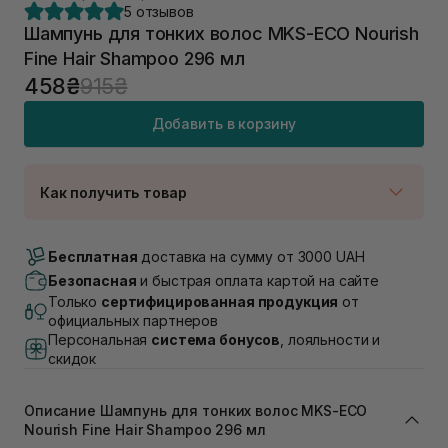
5 отзывов
Шампунь для тонких волос MKS-ECO Nourish
Fine Hair Shampoo 296 мл
458₴
915₴
Добавить в корзину
Как получить товар
Доставка Новой Почтой
В наличии
Бесплатная
доставка на сумму от 3000 UAH
Самовывоз г. Луцк, Винниченка 4
Безопасная
и быстрая оплата картой на сайте
В наличии
Только
сертифицированная продукция
от
Самовывоз г. Львов, ул. Академика Подстригача,
официальных партнеров
1В (Duck's Lake)
Персональная
система бонусов
, лояльности и
В наличии
скидок
Самовывоз Львов (Ивана Франко 36)
В наличии
Описание Шампунь для тонких волос MKS-ECO
Самовывоз г. Львов ул. Степана Бандеры 43
Nourish Fine Hair Shampoo 296 мл
В наличии