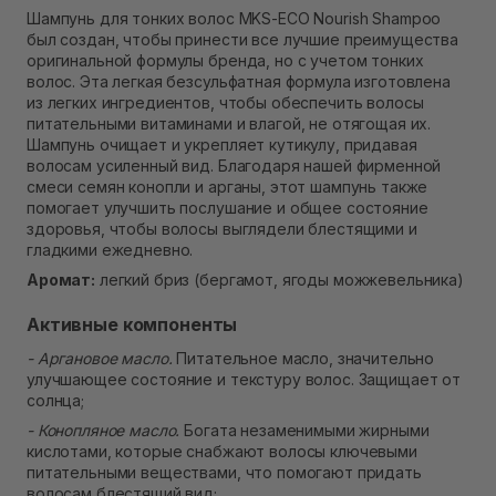
Самовывоз Ровно
Шампунь для тонких волос MKS-ECO Nourish Shampoo
В наличии
был создан, чтобы принести все лучшие преимущества
Самовывоз г. Ровно, ул. Кулика и Гудачека 23 (ТЦ
оригинальной формулы бренда, но с учетом тонких
Экватор)
волос. Эта легкая безсульфатная формула изготовлена
В наличии
из легких ингредиентов, чтобы обеспечить волосы
питательными витаминами и влагой, не отягощая их.
Шампунь очищает и укрепляет кутикулу, придавая
волосам усиленный вид. Благодаря нашей фирменной
смеси семян конопли и арганы, этот шампунь также
помогает улучшить послушание и общее состояние
здоровья, чтобы волосы выглядели блестящими и
гладкими ежедневно.
Аромат:
легкий бриз (бергамот, ягоды можжевельника)
Активные компоненты
- Аргановое масло.
Питательное масло, значительно
улучшающее состояние и текстуру волос. Защищает от
солнца;
- Конопляное масло.
Богата незаменимыми жирными
кислотами, которые снабжают волосы ключевыми
питательными веществами, что помогают придать
волосам блестящий вид;