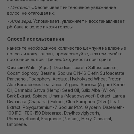
- Пантенол.
Обеспечивает интенсивное увлажнение
волос, не отягощая их;
- Алое вера.
Успокаивает, увлажняет и восстанавливает
ph-баланс волос и кожи головы.
Способ использования
нанесите необходимое количество шампуня на влажные
волосы и кожу головы, промассируйте, а затем смойте
проточной водой. При необходимости повторите.
Состав:
Water (Aqua), Disodium Laureth Sulfosuccinate,
Cocamidopropyl Betaine, Sodium C14-16 Olefin Sulfoacetate,
Panthenol, Tocopheryl Acetate, Hydrolyzed Wheat Protein,
Aloe Barbadensis Leaf Juice, Argania Spinosa (Argan) Kernel
Oil, Cannabis Sativa (Hemp) Seed Oil, Salix Alba (Willow)
Bark Extract, Spiraea Ulmaria (Meadowsweet) Extract, Larrea
Divaricata (Chaparral) Extract, Olea Europaea (Olive) Leaf
Extract, Polyquaternium-7, Sodium PCA, Glycerin, Disteareth-
100 IPDI, PEG-150 Distearate, Ethylhexylglycerin,
Phenoxyethanol, Fragrance (Parfum), Hexyl Cinnamal,
Limonene.