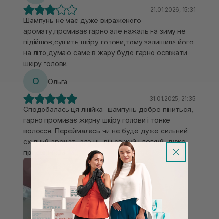
21.01.2026, 15:31
Шампунь не має дуже вираженого
аромату,промиває гарно,але нажаль на зиму не
підійшов,сушить шкіру голови,тому залишила його
на літо,думаю саме в жару буде гарно освіжати
шкіру голови.
О
Ольга
31.01.2025, 21:35
Сподобалась ця лінійка- шампунь добре піниться,
гарно промиває жирну шкіру голови і тонке
волосся. Переймалась чи не буде дуже сильний
східний аромат, але ні- він свіжий і легкий, дуже
приємний.👍🏻