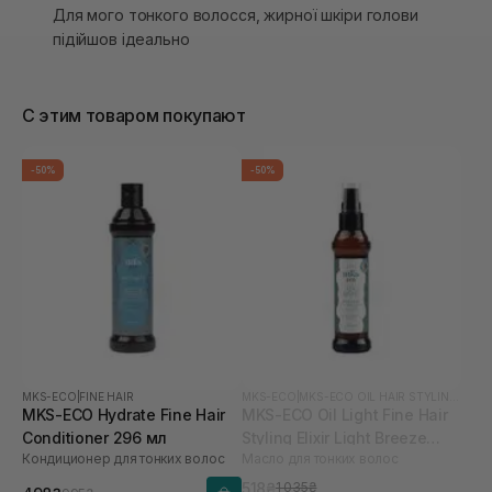
Для мого тонкого волосся, жирної шкіри голови
підійшов ідеально
С этим товаром покупают
-50%
-50%
MKS-ECO
|
FINE HAIR
MKS-ECO
|
MKS-ECO OIL HAIR STYLING ELIXIR
MKS-ECO Hydrate Fine Hair
MKS-ECO Oil Light Fine Hair
Conditioner 296 мл
Styling Elixir Light Breeze
Кондиционер для тонких волос
Масло для тонких волос
Scent 60 мл
518₴
1 035₴