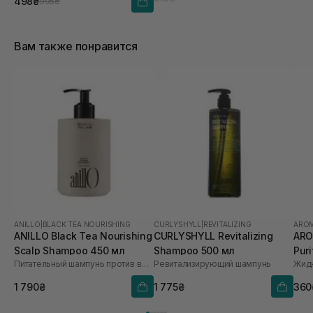
498₴
995₴
Вам также понравится
ANILLO
|
BLACK TEA NOURISHING
CURLYSHYLL
|
REVITALIZING
ARO
ANILLO Black Tea Nourishing
CURLYSHYLL Revitalizing
ARO
Scalp Shampoo 450 мл
Shampoo 500 мл
Pur
Питательный шампунь против выпадения волос
Ревитализирующий шампунь
мл
1 790₴
1 775₴
360