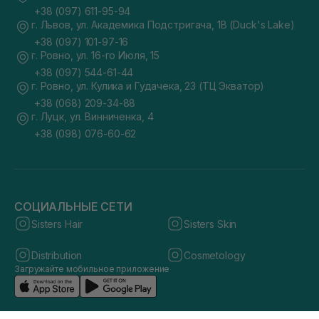
+38 (097) 611-95-94
г. Львов, ул. Академика Подстригача, 1В (Duck's Lake)
+38 (097) 101-97-16
г. Ровно, ул. 16-го Июля, 15
+38 (097) 544-61-44
г. Ровно, ул. Кулика и Гудачека, 23 (ТЦ Экватор)
+38 (068) 209-34-88
г. Луцк, ул. Винниченка, 4
+38 (098) 076-60-62
СОЦИАЛЬНЫЕ СЕТИ
Sisters Hair
Sisters Skin
Distribution
Cosmetology
Загружайте мобильное приложение