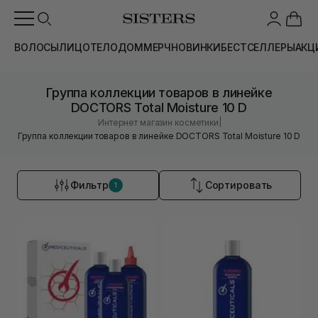
ВОЛОСЫ
ЛИЦО
ТЕЛО
ДОМ
МЕРЧ
НОВИНКИ
БЕСТСЕЛЛЕРЫ
АКЦ
Группа коллекции товаров в линейке
DOCTORS Total Moisture 10 D
|
Интернет магазин косметики
Группа коллекции товаров в линейке DOCTORS Total Moisture 10 D
Фильтр
Сортировать
1