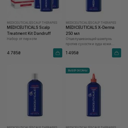
MEDICEUTICALS
|
SCALP THERAPIES
MEDICEUTICALS
|
SCALP THERAPIES
MEDICEUTICALS Scalp
MEDICEUTICALS X-Derma
Treatment Kit Dandruff
250 мл
Набор от перхоти
Отшелушивающий шампунь
против сухости и зуда кожи
головы для сухой и
4 785₴
1 495₴
чувствительной кожи головы
ВЫБОР ОКСАНЫ
MEDICEUTICALS
|
SCALP THERAPIES
MEDICEUTICALS
|
SCALP THERAPIES