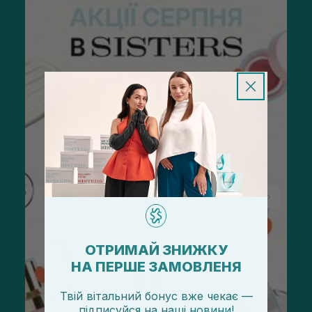
ОТРИМАЙ ЗНИЖКУ
НА ПЕРШЕ ЗАМОВЛЕНЯ
Твій вітальний бонус вже чекає —
підписуйся
на
наші новини!