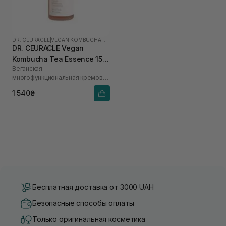
DR. CEURACLE
|
VEGAN KOMBUCHA TEA
DR. CEURACLE Vegan
Kombucha Tea Essence 150
Веганская
мл
многофункциональная кремовая
эссенция с экстрактом комбуча
1 540₴
и черного чая
Бесплатная доставка от 3000 UAH
Безопасные способы оплаты
Только оригинальная косметика