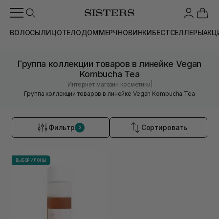
ВОЛОСЫ
ЛИЦО
ТЕЛО
ДОМ
МЕРЧ
НОВИНКИ
БЕСТСЕЛЛЕРЫ
АКЦ
Группа коллекции товаров в линейке Vegan
Kombucha Tea
|
Интернет магазин косметики
Группа коллекции товаров в линейке Vegan Kombucha Tea
Фильтр
Сортировать
2
ВЫБОР ИЛОНЫ