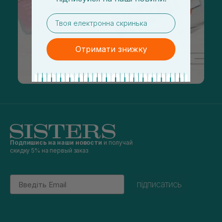
email
Отримати знижку
Подпишись на наши новости
и получай
скидку 5% на первый заказ
Email
підписатись