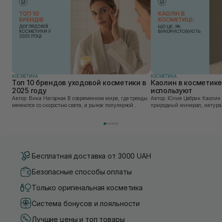
КОСМЕТИКА
КОСМЕТИКА
Топ 10 брендов уходовой косметики в
Каолин в косметике:
2025 году
используют
Автор: Вика Нагорная В современном мире, где тренды
Автор: Юлия Цебрик Каолин в косметологии – это
меняются со скоростью света, а рынок популярной
природный минерал, натурал
косметики переполнен новыми предложениями, выбор
имеет множество преимущес
средства для ухода становится настоящим вызовом....
головы, благодаря большому 
Бесплатная доставка от 3000 UAH
Безопасные способы оплаты
Только оригинальная косметика
Система бонусов и лояльности
Лучшие цены и топ товары