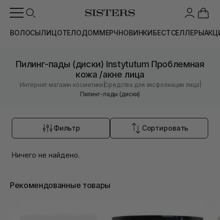
ВОЛОСЫ
ЛИЦО
ТЕЛО
ДОМ
МЕРЧ
НОВИНКИ
БЕСТСЕЛЛЕРЫ
АКЦ
Пилинг-пады (диски) Instytutum Проблемная
кожа /акне лица
|
|
Интернет магазин косметики
Средства для эксфолиации лица
Пилинг-пады (диски)
Фильтр
Сортировать
Ничего не найдено.
Рекомендованные товары