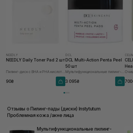
NEEDLY
DCL
CELI
NEEDLY Daily Toner Pad 2 шт
DCL Multi-Action Penta Peel
CEL
50 шт
Hea
Пилинг-диск с BHA и PHA кислотами
Мультифункциональные пилинг-пады для лица
60 
90₴
3 095₴
700
Отзывы о Пилинг-пады (диски) Instytutum
Проблемная кожа /акне лица
Мультифункциональные пилинг-