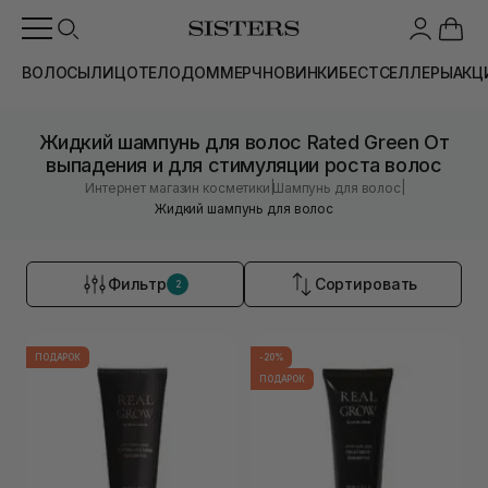
ВОЛОСЫ
ЛИЦО
ТЕЛО
ДОМ
МЕРЧ
НОВИНКИ
БЕСТСЕЛЛЕРЫ
АКЦ
Жидкий шампунь для волос Rated Green От
выпадения и для стимуляции роста волос
|
|
Интернет магазин косметики
Шампунь для волос
Жидкий шампунь для волос
Фильтр
Сортировать
2
ПОДАРОК
-20%
ПОДАРОК