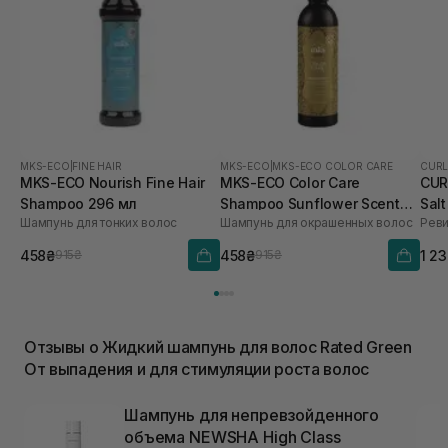
MKS-ECO
|
FINE HAIR
MKS-ECO
|
MKS-ECO COLOR CARE
CURL
MKS-ECO Nourish Fine Hair
MKS-ECO Color Care
CUR
Shampoo 296 мл
Shampoo Sunflower Scent
Sal
Шампунь для тонких волос
Шампунь для окрашенных волос
296 мл
осл
и т
458₴
458₴
1 2
915₴
915₴
Отзывы о Жидкий шампунь для волос Rated Green
От выпадения и для стимуляции роста волос
Шампунь для непревзойденного
объема NEWSHA High Class