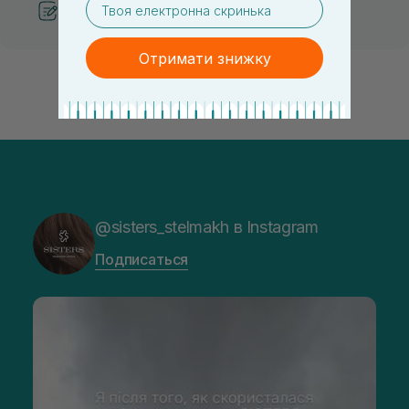
Рекомендации от косметологов
Отримати знижку
@sisters_stelmakh в Instagram
Подписаться