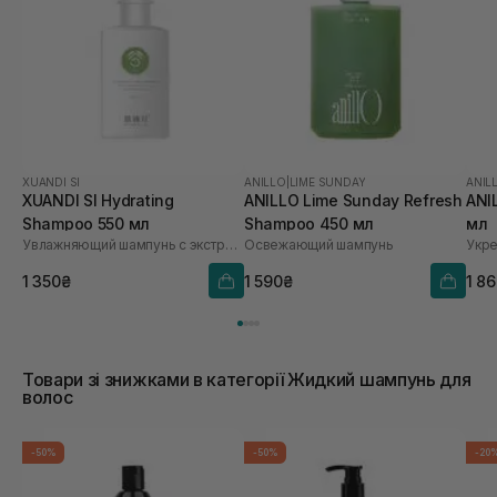
XUANDI SI
ANILLO
|
LIME SUNDAY
ANIL
XUANDI SI Hydrating
ANILLO Lime Sunday Refresh
ANI
Shampoo 550 мл
Shampoo 450 мл
мл
Увлажняющий шампунь с экстрактом зерна
Освежающий шампунь
1 350₴
1 590₴
1 8
Товари зі знижками в категорії Жидкий шампунь для
волос
-50%
-50%
-20