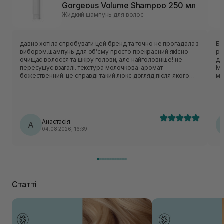
Gorgeous Volume Shampoo 250 мл
Жидкий шампунь для волос
давно хотіла спробувати цей бренд та точно не прогадала з
Бо
вибором.шампунь для обʼєму просто прекрасний.якісно
ре
очищає волосся та шкіру голови, але найголовніше! не
до
пересушує взагалі. текстура молочкова. аромат
Ми
божественний. це справді такий люкс догляд,після якого
ме
відчуття комфорту і розкіші. дуже раджу! використовую
разом із кондиціонером від цього бренду classic daily.
Анастасія
А
04.08.2026, 16:39
Статті