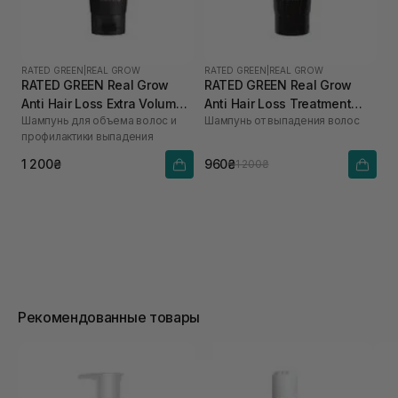
RATED GREEN
|
REAL GROW
RATED GREEN
|
REAL GROW
RATED GREEN Real Grow
RATED GREEN Real Grow
Anti Hair Loss Extra Volume
Anti Hair Loss Treatment
Шампунь для объема волос и
Шампунь от выпадения волос
Shampoo 200 мл
Shampoo 200 мл
профилактики выпадения
1 200₴
960₴
1 200₴
Рекомендованные товары