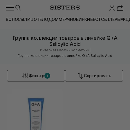
ВОЛОСЫ
ЛИЦО
ТЕЛО
ДОМ
МЕРЧ
НОВИНКИ
БЕСТСЕЛЛЕРЫ
АКЦ
Группа коллекции товаров в линейке Q+A
Salicylic Acid
|
Интернет магазин косметики
Группа коллекции товаров в линейке Q+A Salicylic Acid
Фильтр
Сортировать
1