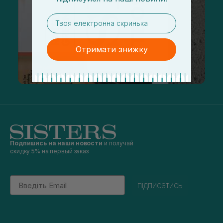
email
Отримати знижку
Подпишись на наши новости
и получай
скидку 5% на первый заказ
Email
підписатись