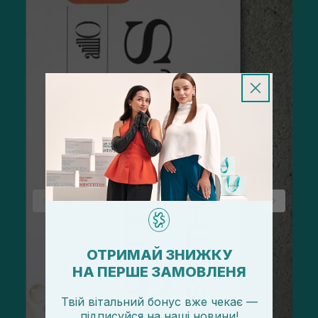
ОТРИМАЙ ЗНИЖКУ
НА ПЕРШЕ ЗАМОВЛЕНЯ
Твій вітальний бонус вже чекає —
підписуйся
на
наші новини!