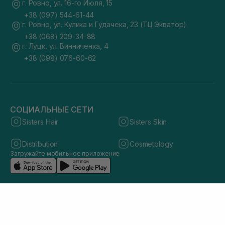
г. Ровно, ул. 16-го Июля, 15
+38 (097) 544-61-44
г. Ровно, ул. Кулика и Гудачека, 23 (ТЦ Экватор)
+38 (068) 209-34-88
г. Луцк, ул. Винниченка, 4
+38 (098) 076-60-62
СОЦИАЛЬНЫЕ СЕТИ
Sisters Hair
Sisters Skin
Distribution
Cosmetology
Загружайте мобильное приложение
© 2026 sisters.co.ua. Все права защищены