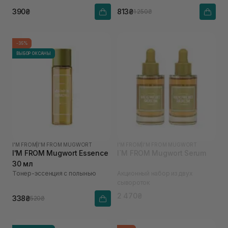
390₴
813₴
1 250₴
-35%
ВЫБОР ОКСАНЫ
I'M FROM
|
I'M FROM MUGWORT
I'M FROM
|
I'M FROM MUGWORT
I'M FROM Mugwort Essence
I`M FROM Mugwort Serum
30 мл
Тонер-эссенция с полынью
Акционный набор из двух
сывороток
2 470₴
338₴
520₴