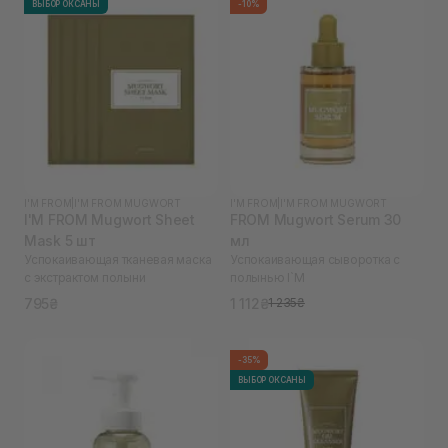
ВЫБОР ОКСАНЫ
-10%
I'M FROM
|
I'M FROM MUGWORT
I'M FROM
|
I'M FROM MUGWORT
I'M FROM Mugwort Sheet
FROM Mugwort Serum 30
Mask 5 шт
мл
Успокаивающая тканевая маска
Успокаивающая сыворотка с
с экстрактом полыни
полынью I`M
795₴
1 112₴
1 235₴
-35%
ВЫБОР ОКСАНЫ