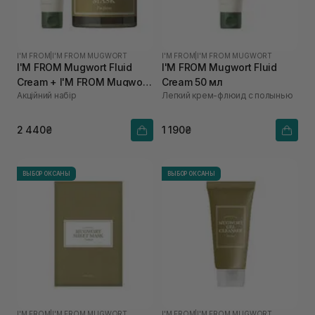
I'M FROM
|
I'M FROM MUGWORT
I'M FROM
|
I'M FROM MUGWORT
I'M FROM Mugwort Fluid
I'M FROM Mugwort Fluid
Cream + I'M FROM Mugwort
Cream 50 мл
Акційний набір
Легкий крем-флюид с полынью
Mask
2 440₴
1 190₴
ВЫБОР ОКСАНЫ
ВЫБОР ОКСАНЫ
I'M FROM
|
I'M FROM MUGWORT
I'M FROM
|
I'M FROM MUGWORT