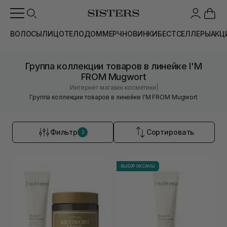
ВОЛОСЫ
ЛИЦО
ТЕЛО
ДОМ
МЕРЧ
НОВИНКИ
БЕСТСЕЛЛЕРЫ
АКЦ
Группа коллекции товаров в линейке I'M
FROM Mugwort
|
Интернет магазин косметики
Группа коллекции товаров в линейке I'M FROM Mugwort
Фильтр
Сортировать
2
ВЫБОР ОКСАНЫ