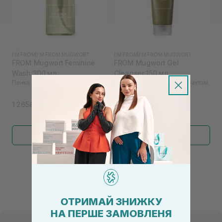
I'M FROM
|
I'M FROM MUGWORT
I'M FROM
|
I'M FROM MUGWORT
FROM Mugwort Feminine
FROM Mugwort Gel
Wash 300 мл
Cleanser 150 мл
Пенка для интимной гигиены I`M
Гель для умывания с экстрактом
полыни I`M
1 265₴
618₴
950₴
Показать больше
←
1
2
→
ОТРИМАЙ ЗНИЖКУ
НА ПЕРШЕ ЗАМОВЛЕНЯ