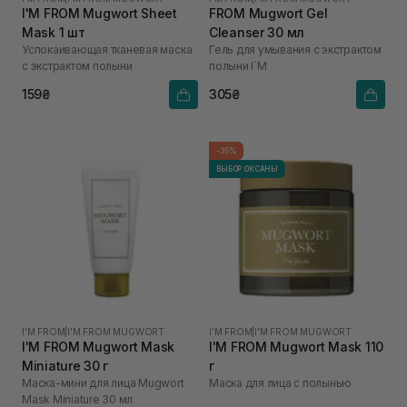
I'M FROM Mugwort Sheet
FROM Mugwort Gel
Mask 1 шт
Cleanser 30 мл
Успокаивающая тканевая маска
Гель для умывания с экстрактом
с экстрактом полыни
полыни I`M
159₴
305₴
-35%
ВЫБОР ОКСАНЫ
I'M FROM
|
I'M FROM MUGWORT
I'M FROM
|
I'M FROM MUGWORT
I'M FROM Mugwort Mask
I'M FROM Mugwort Mask 110
Miniature 30 г
г
Маска-мини для лица Mugwort
Маска для лица с полынью
Mask Miniature 30 мл