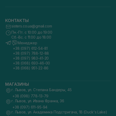
КОНТАКТЫ
sisters.co.ua@gmail.com
Пн.-Пт. с 10:00 до 19:00
Сб.-Вс. с 11:00 до 18:00
Менеджер
+38 (097) 612-54-81
+38 (097) 788-12-88
+38 (097) 983-41-20
+38 (068) 693-46-00
+38 (068) 951-22-86
МАГАЗИНЫ
г. Львов, ул. Степана Бандеры, 45
+38 (098) 778-13-79
г. Львов, ул. Ивана Франка, 36
+38 (097) 611-95-94
г. Львов, ул. Академика Подстригача, 1В (Duck's Lake)