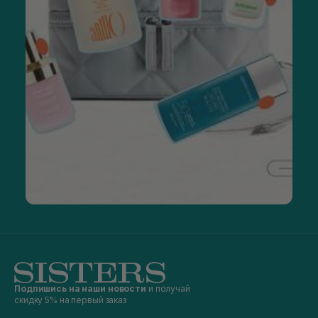
Подпишись на наши новости
и получай
скидку 5% на первый заказ