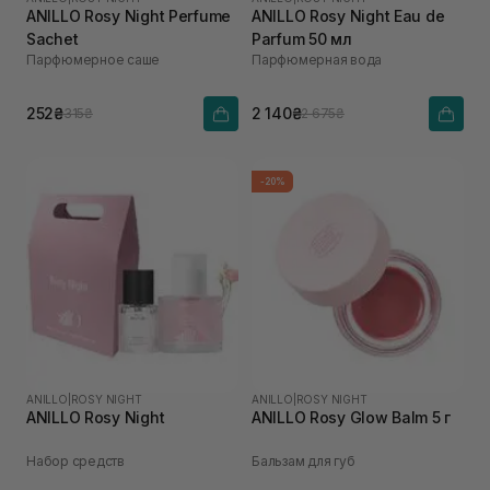
ANILLO Rosy Night Perfume
ANILLO Rosy Night Eau de
Sachet
Parfum 50 мл
Парфюмерное саше
Парфюмерная вода
252₴
2 140₴
315₴
2 675₴
-20%
ANILLO
|
ROSY NIGHT
ANILLO
|
ROSY NIGHT
ANILLO Rosy Night
ANILLO Rosy Glow Balm 5 г
Набор средств
Бальзам для губ