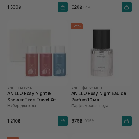
1 530₴
620₴
775₴
-20%
ANILLO
|
ROSY NIGHT
ANILLO
|
ROSY NIGHT
ANILLO Rosy Night &
ANILLO Rosy Night Eau de
Shower Time Travel Kit
Parfum 10 мл
Набор для тела
Парфюмерная вода
1 210₴
876₴
1 095₴