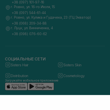
+38 (097) 101-97-16
г. Ровно, ул. 16-го Июля, 15
+38 (097) 544-61-44
г. Ровно, ул. Кулика и Гудачека, 23 (ТЦ Экватор)
+38 (068) 209-34-88
г. Луцк, ул. Винниченка, 4
+38 (098) 076-60-62
СОЦИАЛЬНЫЕ СЕТИ
Sisters Hair
Sisters Skin
Distribution
Cosmetology
Загружайте мобильное приложение