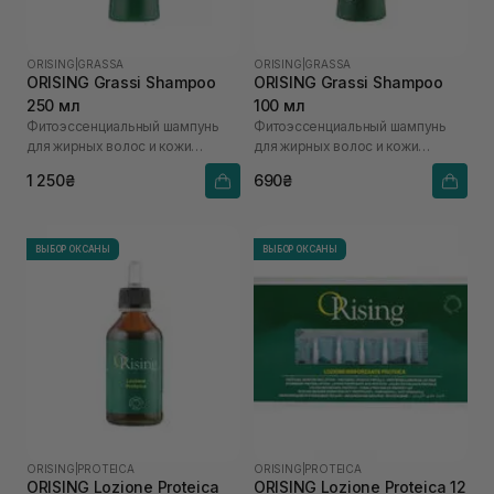
ORISING
|
GRASSA
ORISING
|
GRASSA
ORISING Grassi Shampoo
ORISING Grassi Shampoo
250 мл
100 мл
Фитоэссенциальный шампунь
Фитоэссенциальный шампунь
для жирных волос и кожи
для жирных волос и кожи
головы
головы
1 250₴
690₴
ВЫБОР ОКСАНЫ
ВЫБОР ОКСАНЫ
ORISING
|
PROTEICA
ORISING
|
PROTEICA
ORISING Lozione Proteica
ORISING Lozione Proteica 12