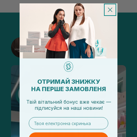
@sisters_stelmakh в Instagram
Подписаться
ОТРИМАЙ ЗНИЖКУ
НА ПЕРШЕ ЗАМОВЛЕНЯ
Твій вітальний бонус вже чекає —
підписуйся
на
наші новини!
email