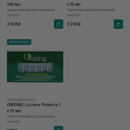
100 мл
х 10 мл
Укрепляющий протеиновый
Укрепляющий протеиновый
лосьон
лосьон
2 605₴
3 290₴
ВЫБОР ОКСАНЫ
ORISING
|
PROTEICA
ORISING Lozione Proteica 1
х 10 мл
Укрепляющий протеиновый
лосьон