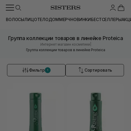
ВОЛОСЫ
ЛИЦО
ТЕЛО
ДОМ
МЕРЧ
НОВИНКИ
БЕСТСЕЛЛЕРЫ
АКЦ
Группа коллекции товаров в линейке Proteica
|
Интернет магазин косметики
Группа коллекции товаров в линейке Proteica
Фильтр
Сортировать
1