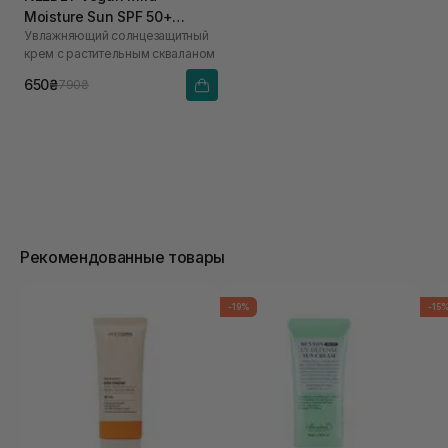
Moisture Sun SPF 50+
Увлажняющий солнцезащитный
PA++++ 50 мл
крем с растительным скваланом
650₴
790₴
Рекомендованные товары
-19%
-15