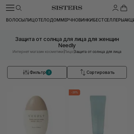
ВОЛОСЫ
ЛИЦО
ТЕЛО
ДОМ
МЕРЧ
НОВИНКИ
БЕСТСЕЛЛЕРЫ
АКЦ
Защита от солнца для лица для женщин
Needly
|
|
Интернет магазин косметики
Лицо
Защита от солнца для лица
Фильтр
Сортировать
2
-20%