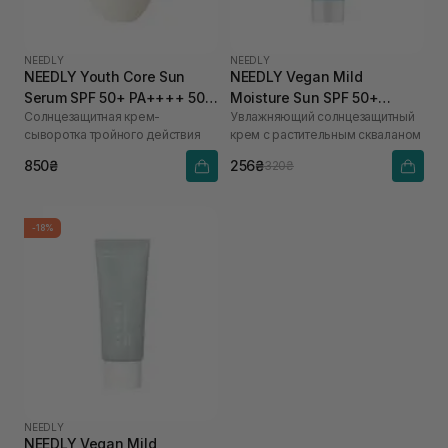
NEEDLY
NEEDLY
NEEDLY Youth Core Sun
NEEDLY Vegan Mild
Serum SPF 50+ PA++++ 50
Moisture Sun SPF 50+
Солнцезащитная крем-
Увлажняющий солнцезащитный
мл
PA++++ 10 мл
сыворотка тройного действия
крем с растительным скваланом
850₴
256₴
320₴
-18%
NEEDLY
NEEDLY Vegan Mild