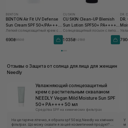
BENTON
CU SKIN
DR. 
BENTON Air Fit UV Defense
CU SKIN Clean-UP Blemish
DR.
Sun Cream SPF 50+/PA++++
Sun Lotion SPF50+ PA++++
Moi
Легкий солнцезащитный крем с центеллой
Солнцезащитный лосьон с липосомами на стабильных фильтрах
50 мл
60 мл
мл
690₴
1 035₴
790
850₴
1 218₴
Отзывы о Защита от солнца для лица для женщин
Needly
Увлажняющий солнцезащитный
крем с растительным скваланом
NEEDLY Vegan Mild Moisture Sun SPF
50+ PA++++ 50 мл
Средства SPF на химических фильтрах
На це гаряче літечко, я обрала spf 50 від Needly на хімічних
У 
фільтрах. Що можу сказати я за цей косметичний продукт? …
ме