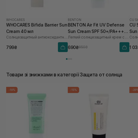
WHOCARES
BENTON
CU S
WHOCARES Bifida Barrier Sun
BENTON Air Fit UV Defense
CU 
Cream 40 мл
Sun Cream SPF 50+/PA++++
Sun
Солнцезащитный антиоксидантный крем
Легкий солнцезащитный крем с центеллой
50 мл
60 
799₴
690₴
1 0
850₴
Товари зі знижками в категорії Защита от солнца
-19%
-15%
-20