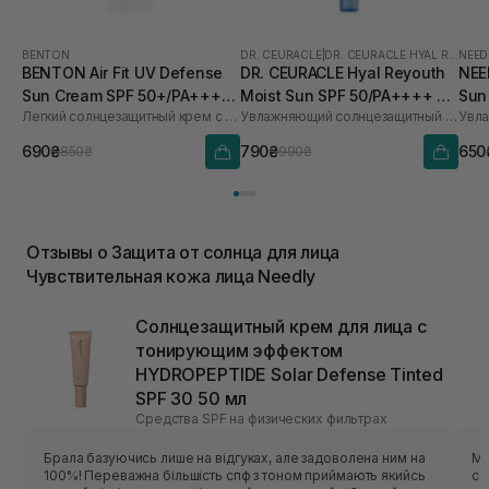
BENTON
DR. CEURACLE
|
DR. CEURACLE HYAL REYOUTH
NEED
BENTON Air Fit UV Defense
DR. CEURACLE Hyal Reyouth
NEE
Sun Cream SPF 50+/PA++++
Moist Sun SPF 50/PA++++ 50
Sun
Легкий солнцезащитный крем с центеллой
Увлажняющий солнцезащитный крем для лица с гиалуроновой кислотой
50 мл
мл
690₴
790₴
650
850₴
990₴
Отзывы о Защита от солнца для лица
Чувствительная кожа лица Needly
Солнцезащитный крем для лица с
тонирующим эффектом
HYDROPEPTIDE Solar Defense Tinted
SPF 30 50 мл
Средства SPF на физических фильтрах
Брала базуючись лише на відгуках, але задоволена ним на
Мо
100%! Переважна більшість спф з тоном приймають якийсь
со