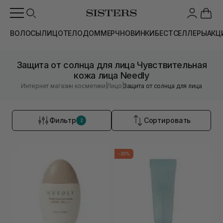
ВОЛОСЫ
ЛИЦО
ТЕЛО
ДОМ
МЕРЧ
НОВИНКИ
БЕСТСЕЛЛЕРЫ
АКЦ
Защита от солнца для лица Чувствительная
кожа лица Needly
|
|
Интернет магазин косметики
Лицо
Защита от солнца для лица
Фильтр
Сортировать
2
-20%