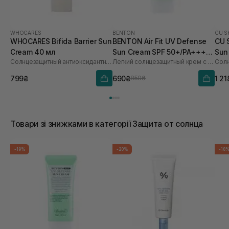
WHOCARES
BENTON
CU S
WHOCARES Bifida Barrier Sun
BENTON Air Fit UV Defense
CU 
Cream 40 мл
Sun Cream SPF 50+/PA++++
Sun
Солнцезащитный антиоксидантный крем
Легкий солнцезащитный крем с центеллой
50 мл
60 
799₴
690₴
1 21
850₴
Товари зі знижками в категорії Защита от солнца
-19%
-20%
-18