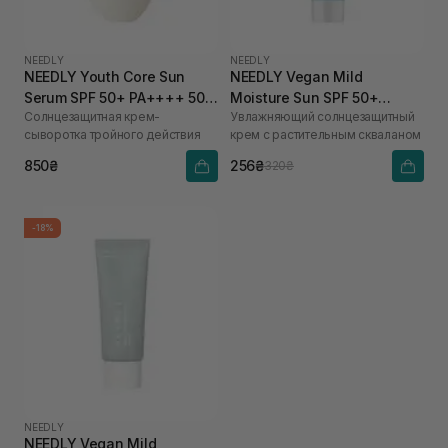
NEEDLY
NEEDLY
NEEDLY Youth Core Sun
NEEDLY Vegan Mild
Serum SPF 50+ PA++++ 50
Moisture Sun SPF 50+
Солнцезащитная крем-
Увлажняющий солнцезащитный
мл
PA++++ 10 мл
сыворотка тройного действия
крем с растительным скваланом
850₴
256₴
320₴
-18%
NEEDLY
NEEDLY Vegan Mild