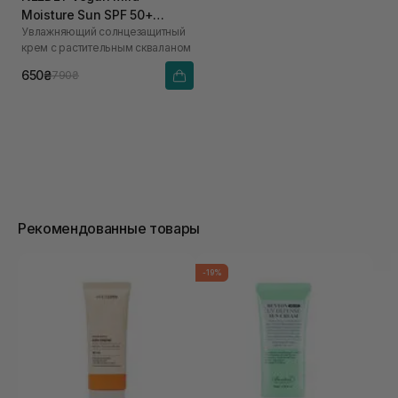
Moisture Sun SPF 50+
Увлажняющий солнцезащитный
PA++++ 50 мл
крем с растительным скваланом
650₴
790₴
Рекомендованные товары
-19%