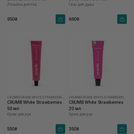
Лосьйон для тіла
Гель для душа
950₴
660₴
CRUMB
|
CRUMB WHITE STRAWBERRIES
CRUMB
|
CRUMB WHITE STRAWBERRIES
CRUMB White Strawberries
CRUMB White Strawberries
50 мл
20 мл
Крем для рук
Крем для рук
550₴
350₴