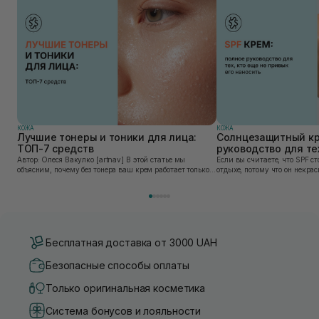
КОЖА
КОЖА
Лучшие тонеры и тоники для лица:
Солнцезащитный кр
ТОП-7 средств
руководство для тех
привык его наносит
Автор: Олеся Вакулко [artnav] В этой статье мы
Если вы считаете, что SPF ст
объясним, почему без тонера ваш крем работает только
отдыхе, потому что он некра
на 50%, и как найти средство под потребности именно
может быть сложен в приме
вашей кожи. Ошибочно мнение, что тониза...
скатывается под макияжем, 
«на...
Бесплатная доставка от 3000 UAH
Безопасные способы оплаты
Только оригинальная косметика
Система бонусов и лояльности