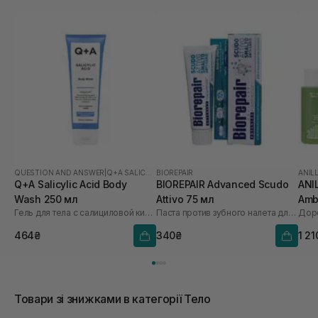
QUESTION AND ANSWER
|
Q+A SALICYLIC ACID
BIOREPAIR
ANIL
Q+A Salicylic Acid Body
BIOREPAIR Advanced Scudo
ANI
Wash 250 мл
Attivo 75 мл
Amb
Гель для тела с салициловой кислотой
Паста против зубного налета для здоровых десен
Дор
464₴
340₴
1 21
Товари зі знижками в категорії Тело