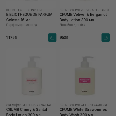
BIBLIOTHEQUE DE PARFUM
CRUMB
|
CRUMB VETIVER & BERGAMOT
BIBLIOTHEQUE DE PARFUM
CRUMB Vetiver & Bergamot
Celeste 16 мл
Body Lotion 300 мл
Парфюмерная вода
Лосьйон для тіла
1 175₴
950₴
CRUMB
|
CRUMB CHERRY & SANTAL
CRUMB
|
CRUMB WHITE STRAWBERRIES
CRUMB Cherry & Santal
CRUMB White Strawberries
Body Lotion 300 мл
Body Wash 300 мл