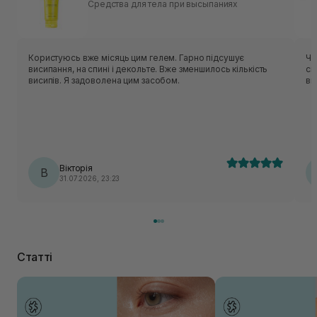
Средства для тела при высыпаниях
Користуюсь вже місяць цим гелем. Гарно підсушує
Чу
висипання, на спині і декольте. Вже зменшилось кількість
сп
висипів. Я задоволена цим засобом.
ви
Вікторія
В
31.07.2026, 23:23
Статті