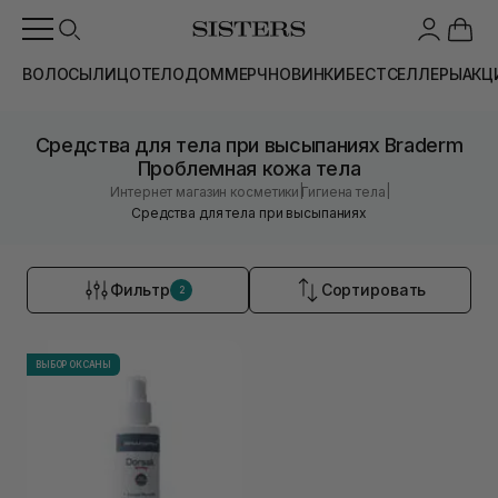
ВОЛОСЫ
ЛИЦО
ТЕЛО
ДОМ
МЕРЧ
НОВИНКИ
БЕСТСЕЛЛЕРЫ
АКЦ
Средства для тела при высыпаниях Braderm
Проблемная кожа тела
|
|
Интернет магазин косметики
Гигиена тела
Средства для тела при высыпаниях
Фильтр
Сортировать
2
ВЫБОР ОКСАНЫ