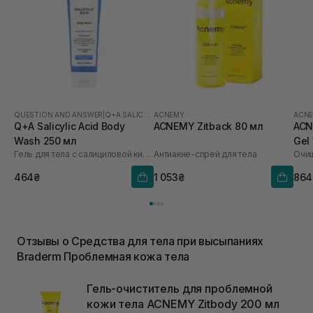
QUESTION AND ANSWER
|
Q+A SALICYLIC ACID
ACNEMY
ACN
Q+A Salicylic Acid Body
ACNEMY Zitback 80 мл
ACN
Wash 250 мл
Gel
Гель для тела с салициловой кислотой
Антиакне-спрей для тела
464₴
1 053₴
864
Отзывы о Средства для тела при высыпаниях
Braderm Проблемная кожа тела
Гель-очиститель для проблемной
кожи тела ACNEMY Zitbody 200 мл