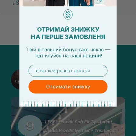
Рекомендации от косметологов
ОТРИМАЙ ЗНИЖКУ
НА ПЕРШЕ ЗАМОВЛЕНЯ
Твій вітальний бонус вже чекає —
підписуйся
на
наші новини!
email
@sisters_stelmakh в Instagram
Подписаться
Отримати знижку