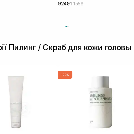
924₴
1 155₴
рії Пилинг / Скраб для кожи головы
-20%