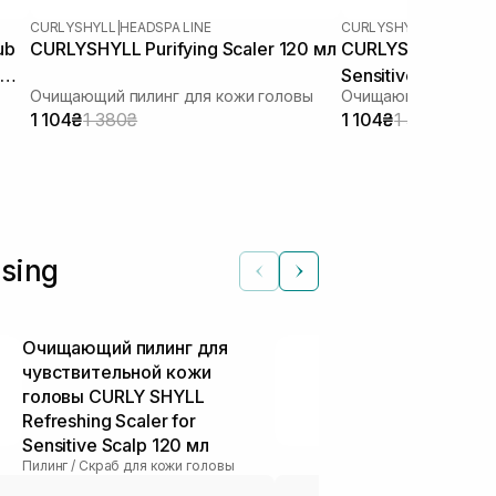
CURLYSHYLL
|
HEADSPA LINE
CURLYSHYLL
|
HEADSPA 
ub
CURLYSHYLL Purifying Scaler 120 мл
CURLYSHYLL Refres
Sensitive Scalp 12
Очищающий пилинг для кожи головы
1 104₴
1 380₴
1 104₴
1 380₴
sing
Очищающий пилинг для
Очищающий 
чувствительной кожи
кожи голов
головы CURLY SHYLL
Purifying Sca
Пилинг / Скраб 
Refreshing Scaler for
Sensitive Scalp 120 мл
Пилинг / Скраб для кожи головы