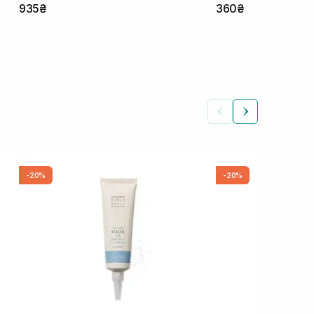
935₴
360₴
-20%
-20%