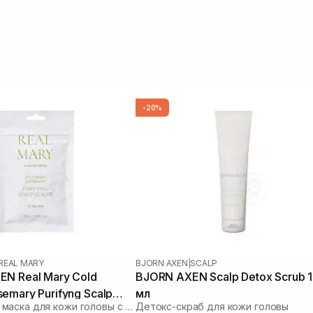
-20%
REAL MARY
BJORN AXEN
|
SCALP
N Real Mary Cold
BJORN AXEN Scalp Detox Scrub 
emary Purifyng Scalp
мл
Очищающая маска для кожи головы с морской солью
Детокс-скраб для кожи головы
мл