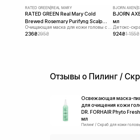
RATED GREEN
|
REAL MARY
BJORN AXEN
|
S
RATED GREEN Real Mary Cold
BJORN AXEN
Brewed Rosemary Purifyng Scalp
мл
Очищающая маска для кожи головы с морской солью
Детокс-скра
Scaler 50 мл
236₴
295₴
924₴
1 155₴
Отзывы о Пилинг / Скр
Освежающая маска-пи
для очищения кожи го
DR. FORHAIR Phyto Fres
мл
Пилинг / Скраб для кожи голов