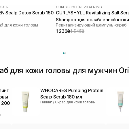
CALP
CURLYSHYLL
|
REVITALIZING
 Scalp Detox Scrub 150
CURLYSHYLL Revitalizing Salt Scr
Shampoo для ослабленной кожи
б для кожи головы
Ревитализирующий шампунь-скраб
головы и тонких волос 300 мл
1 236₴
1 545₴
аб для кожи головы для мужчин Ori
линг
WHOCARES Pumping Protein
ловы
Scalp Scrub 180 мл
Пилинг / Скраб для кожи головы
h 200
ы