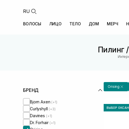
RU
ВОЛОСЫ
ЛИЦО
ТЕЛО
ДОМ
МЕРЧ
Н
Пилинг 
Интерн
Orising
БРЕНД
Bjorn Axen
(+1)
ВЫБОР ОКСА
Curlyshyll
(+3)
Davines
(+1)
Dr. Forhair
(+1)