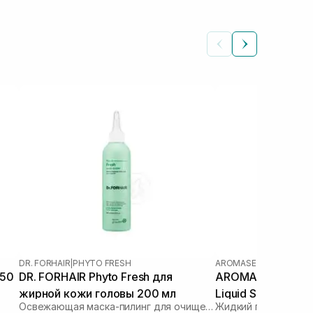
DR. FORHAIR
|
PHYTO FRESH
AROMASE
150
DR. FORHAIR Phyto Fresh для
AROMASE 5α Junipe
жирной кожи головы 200 мл
Liquid Shampoo 8
Освежающая маска-пилинг для очищения кожи головы