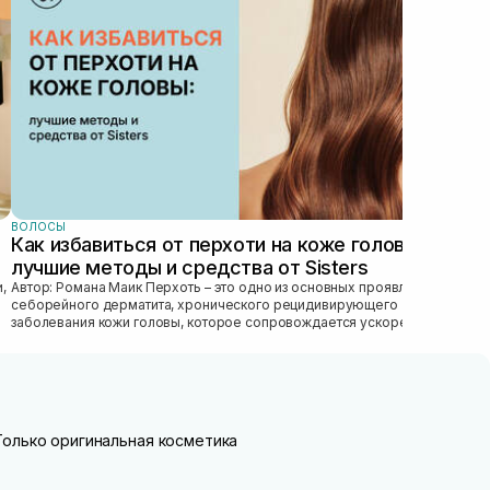
пра
ухо
важн
ВОЛОСЫ
Как избавиться от перхоти на коже головы:
лучшие методы и средства от Sisters
Автор: Романа Маик Перхоть – это одно из основных проявлений
себорейного дерматита, хронического рецидивирующего
заболевания кожи головы, которое сопровождается ускоренным
обновлением рогового эпител...
Только оригинальная косметика