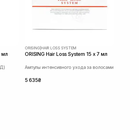
ORISING
|
HAIR LOSS SYSTEM
0 мл
ORISING Hair Loss System 15 х 7 мл
(Д)
Ампулы интенсивного ухода за волосами
5 635₴