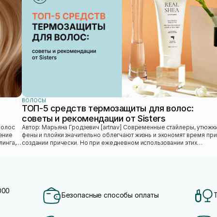
ВОЛОСЫ
ТОП-5 средств термозащиты для волос:
советы и рекомендации от Sisters
Автор: Марьяна Гродзевич [artnav] Современные стайлеры, утюжки,
ение
фены и плойки значительно облегчают жизнь и экономят время при
линга,
создании прически. Но при ежедневном использовании этих
приборов во...
000
Безопасные способы оплаты