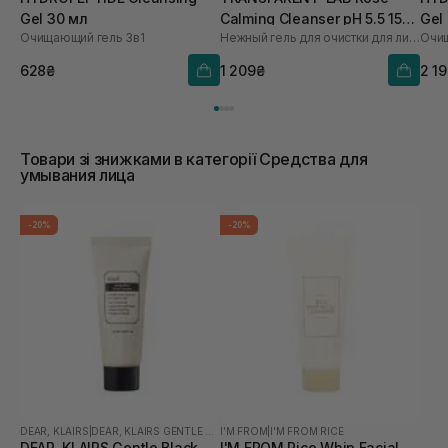
Gel 30 мл
Calming Cleanser pH 5.5 150
Gel
Очищающий гель 3в1
Нежный гель для очистки для лица
Очищ
мл
628₴
1 209₴
2 1
Товари зі знижками в категорії Средства для
умывания лица
-20%
-20%
DEAR, KLAIRS
|
DEAR, KLAIRS GENTLE BLACK
I'M FROM
|
I'M FROM RICE
DEAR, KLAIRS Gentle Black
I'M FROM Rice Whip Facial