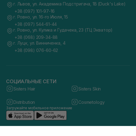
г. Львов, ул. Академика Подстригача, 1В (Duck's Lake)
+38 (097) 101-97-16
г. Ровно, ул. 16-го Июля, 15
+38 (097) 544-61-44
г. Ровно, ул. Кулика и Гудачека, 23 (ТЦ Экватор)
+38 (068) 209-34-88
г. Луцк, ул. Винниченка, 4
+38 (098) 076-60-62
СОЦИАЛЬНЫЕ СЕТИ
Sisters Hair
Sisters Skin
Distribution
Cosmetology
Загружайте мобильное приложение