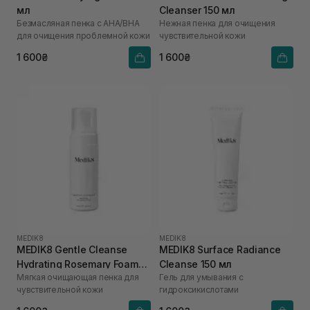
мл
Cleanser 150 мл
Безмасляная пенка с АНА/ВНА
Нежная пенка для очищения
для очищения проблемной кожи
чувствительной кожи
1 600₴
1 600₴
MEDIK8
MEDIK8
MEDIK8 Gentle Cleanse
MEDIK8 Surface Radiance
Hydrating Rosemary Foam
Cleanse 150 мл
Мягкая очищающая пенка для
Гель для умывания с
150 мл
чувствительной кожи
гидроксикислотами