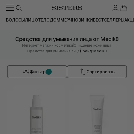
ВОЛОСЫ
ЛИЦО
ТЕЛО
ДОМ
МЕРЧ
НОВИНКИ
БЕСТСЕЛЛЕРЫ
АКЦ
Средства для умывания лица от Medik8
|
|
Интернет магазин косметики
Очищение кожи лица
|
Средства для умывания лица
Бренд: Medik8
Фильтр
Сортировать
1