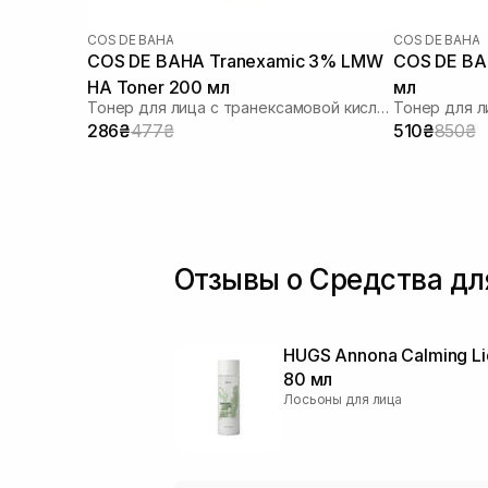
COS DE BAHA
COS DE BAHA
COS DE BAHA Tranexamic 3% LMW
COS DE BAH
HA Toner 200 мл
мл
Тонер для лица с транексамовой кислотой
286₴
477₴
510₴
850₴
Отзывы о Средства дл
HUGS Annona Calming Li
80 мл
Лосьоны для лица