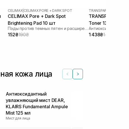
CELIMAX
|
CELIMAX PORE + DARK SPOT
TRANSPARENT-LAB
л
CELIMAX Pore + Dark Spot
TRANSPARENT-LAB
Brightening Pad 10 шт
Toner 130 мл
Пэды против темных пятен и расширенных пор
152₴
190₴
1 438₴
1 917₴
нная кожа лица
Антиоксидантный
Освежающий
увлажняющий мист DEAR,
нормальной 
KLAIRS Fundamental Ampule
DCL Skin Fre
Тонеры и тоники
Mist 125 мл
Мист для лица