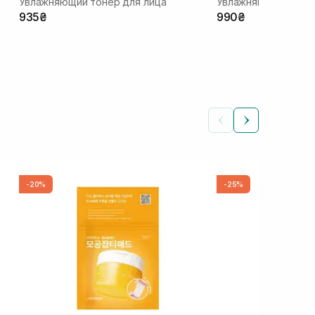
Увлажняющий тонер для лица
935₴
990₴
-20%
-25%