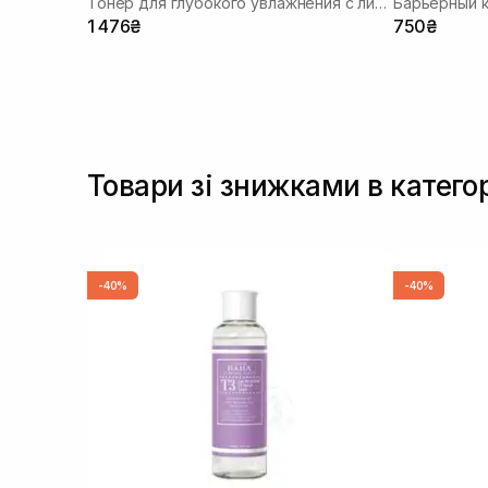
Тонер для глубокого увлажнения с лизатом бифидобактерий 85%
Барьерный 
1 476₴
750₴
Товари зі знижками в катего
-40%
-40%