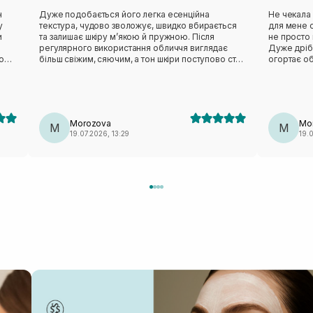
н
Дуже подобається його легка есенційна
Не чекала 
у
текстура, чудово зволожує, швидко вбирається
для мене о
и
та залишає шкіру м’якою й пружною. Після
не просто 
регулярного використання обличчя виглядає
Дуже дріб
о
більш свіжим, сяючим, а тон шкіри поступово стає
огортає о
хи
рівнішим.
відчуття с
виглядає 
природне 
подобаєть
після вмив
Morozova
Mo
M
освіжити о
M
19.07.2026, 13:29
19.