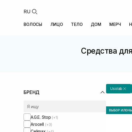
RU
ВОЛОСЫ
ЛИЦО
ТЕЛО
ДОМ
МЕРЧ
Н
Средства для
Usolab
БРЕНД
ВЫБОР ИЛОН
A.G.E. Stop
(+1)
Arocell
(+3)
Celimax
(+4)