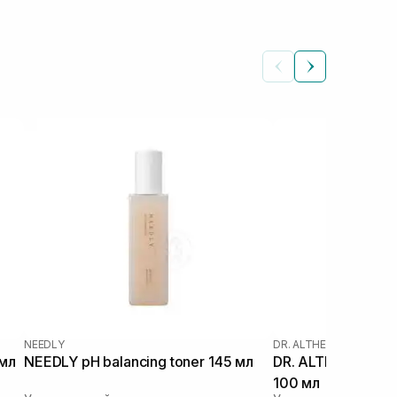
NEEDLY
DR. ALTHEA
|
DR. ALTHEA
 мл
NEEDLY pH balancing toner 145 мл
DR. ALTHEA 345 Re
100 мл