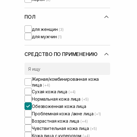
Needly
(+5)
Question and Answer
(+1)
Real Barrier
ПОЛ
(+2)
Rejuran
(+1)
для женщин
(3)
Rosy Drop
(+1)
для мужчин
(1)
Round Lab
(+2)
Skin1004
(+3)
Transparent-Lab
(+1)
СРЕДСТВО ПО ПРИМЕНЕНИЮ
UIQ
(+4)
Usolab
VT Cosmetics
(+1)
Жирная/комбинированная кожа
лица
(+4)
Сухая кожа лица
(+4)
Нормальная кожа лица
(+5)
Обезвоженная кожа лица
Проблемная кожа /акне лица
(+1)
Возрастная кожа лица
(+4)
Чувствительная кожа лица
(+5)
Кожа лица с куперозом
(+4)