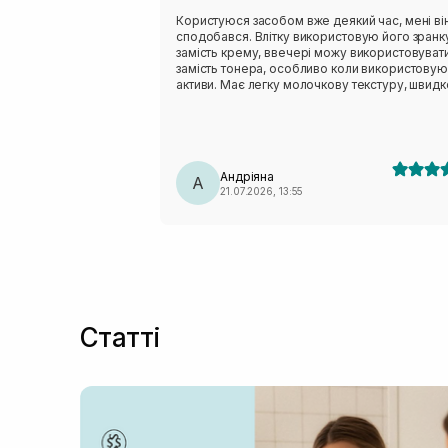
Користуюся засобом вже деякий час, мені ві
сподобався. Влітку використовую його зранк
замість крему, ввечері можу використовуват
замість тонера, особливо коли використовую
активи. Має легку молочкову текстуру, швидк
вбирається і не залишає липкості. Аромат тро
незвичний - нагадує суміш трав:)
Андріяна
А
21.07.2026, 13:55
Статті