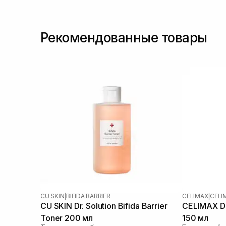
Транексамова кислота
(1)
Рекомендованные товары
CU SKIN
|
BIFIDA BARRIER
CELIMAX
|
CELI
CU SKIN Dr. Solution Bifida Barrier
CELIMAX Du
Toner 200 мл
150 мл