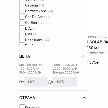
Circadia
(+2)
Comfort Zone
(+1)
Cos De Baha
(+1)
Cu Skin
(+7)
DCL
(+1)
DMK
(+1)
USOLAB
|
USOLA
Dear, Klairs
(+5)
USOLAB Bio 
Dr. Althea
(+3)
150 мл
Dr. Ceuracle
(+6)
Тонер-мист 
ЦЕНА
Geek and Gorgeous
(+1)
1 375₴
Hugs
(+2)
Меньше 100 UAH
1000 – 2000 UAH
HydroPeptide
100 – 500 UAH
2000 – 5000 UAH
(+2)
500 – 1000 UAH
Больше 5000 UAH
I'm From
(+9)
IS Clinical
(+1)
От
До
Lalarecipe
(+2)
Manyo Factory
(+8)
СТРАНА
Medicube
(+3)
Medik8
(+3)
Корея
(2)