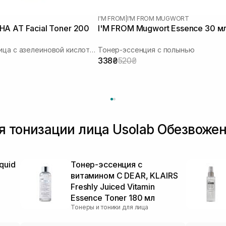
I'M FROM
|
I'M FROM MUGWORT
A AT Facial Toner 200
I'M FROM Mugwort Essence 30 м
Тонер для лица с азелеиновой кислотой
Тонер-эссенция с полынью
338₴
520₴
я тонизации лица Usolab Обезвоже
quid
Тонер-эссенция с
витамином C DEAR, KLAIRS
Freshly Juiced Vitamin
Essence Toner 180 мл
Тонеры и тоники для лица