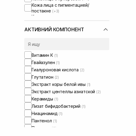
Кожа лица с пигментацией/
постакне
(+3)
Кожа лица с расширенными порами
(+2)
Кожа лица с нарушенным
АКТИВНИЙ КОМПОНЕНТ
барьером
(+3)
Кожа лица с нарушенным
микробиомом
(+3)
Витамин К
(1)
Гвайазулен
(1)
Гиалуроновая кислота
(2)
Глутатион
(2)
Экстракт коры белой ивы
(1)
Экстракт центеллы азиатской
(2)
Керамиды
(1)
Лизат бифидобактерий
(1)
Ниацинамид
(1)
Пантенол
(1)
Пептиды
(3)
Полинуклеотиды
(1)