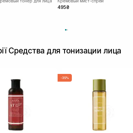
кремовый тонер для лица
Кремовый мист-спрей
495₴
рії Средства для тонизации лица
-35%