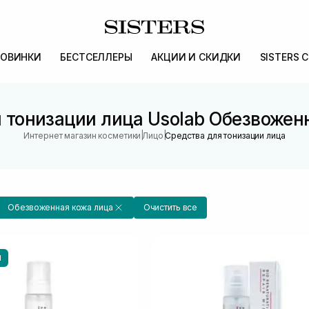
ОВИНКИ
БЕСТСЕЛЛЕРЫ
АКЦИИ И СКИДКИ
SISTERS 
 тонизации лица Usolab Обезвожен
|
|
Интернет магазин косметики
Лицо
Средства для тонизации лица
Обезвоженная кожа лица
Очистить все
Ы