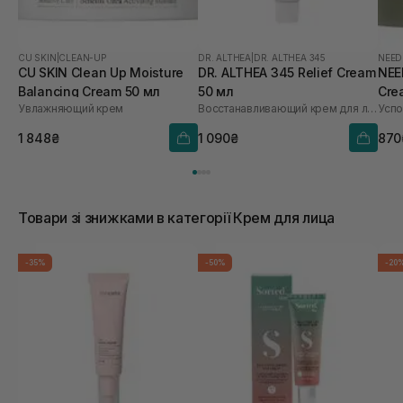
CU SKIN
|
CLEAN-UP
DR. ALTHEA
|
DR. ALTHEA 345
NEED
CU SKIN Clean Up Moisture
DR. ALTHEA 345 Relief Cream
NEE
Balancing Cream 50 мл
50 мл
Cre
Увлажняющий крем
Восстанавливающий крем для лица
1 848₴
1 090₴
870
Товари зі знижками в категорії Крем для лица
-35%
-50%
-20