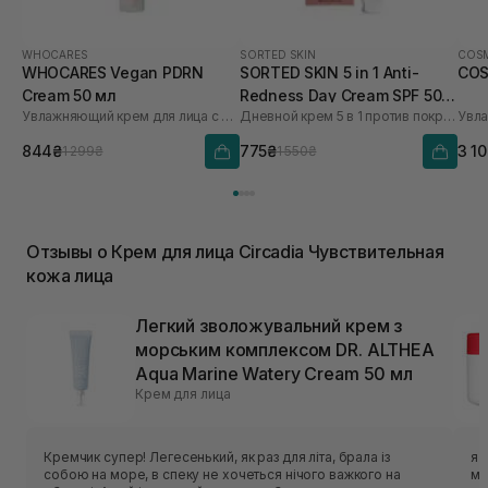
WHOCARES
SORTED SKIN
COSM
WHOCARES Vegan PDRN
SORTED SKIN 5 in 1 Anti-
COS
Cream 50 мл
Redness Day Cream SPF 50
Увлажняющий крем для лица с веганскими полинуклеотидами WHO CARES
Дневной крем 5 в 1 против покраснения
30 мл
844₴
775₴
3 1
1 299₴
1 550₴
Отзывы о Крем для лица Circadia Чувствительная
кожа лица
Легкий зволожувальний крем з
морським комплексом DR. ALTHEA
Aqua Marine Watery Cream 50 мл
Крем для лица
Кремчик супер! Легесенький, як раз для літа, брала із
я 
собою на море, в спеку не хочеться нічого важкого на
ма