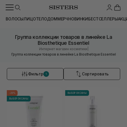
ВОЛОСЫ
ЛИЦО
ТЕЛО
ДОМ
МЕРЧ
НОВИНКИ
БЕСТСЕЛЛЕРЫ
АКЦ
Группа коллекции товаров в линейке La
Biosthetique Essentiel
|
Интернет магазин косметики
Группа коллекции товаров в линейке La Biosthetique Essentiel
Фильтр
Сортировать
1
-20%
ВЫБОР ОКСАНЫ
ВЫБОР ОКСАНЫ