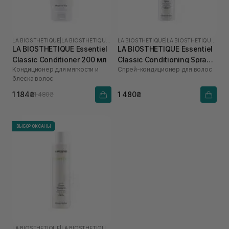
LA BIOSTHETIQUE
|
LA BIOSTHETIQUE ESSENTIEL
LA BIOSTHETIQUE
|
LA BIOSTHETIQUE ESSENTIEL
LA BIOSTHETIQUE Essentiel
LA BIOSTHETIQUE Essentiel
Classic Conditioner 200 мл
Classic Conditioning Spray
Кондиционер для мягкости и
Спрей-кондиционер для волос
250 мл
блеска волос
1 184₴
1 480₴
1 480₴
ВЫБОР ОКСАНЫ
LA BIOSTHETIQUE
|
LA BIOSTHETIQUE ESSENTIEL