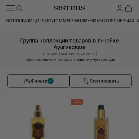
ВОЛОСЫ
ЛИЦО
ТЕЛО
ДОМ
МЕРЧ
НОВИНКИ
БЕСТСЕЛЛЕРЫ
АКЦ
Группа коллекции товаров в линейке
Ayurvedique
|
Интернет магазин косметики
Группа коллекции товаров в линейке Ayurvedique
Фильтр
Сортировать
1
-20%