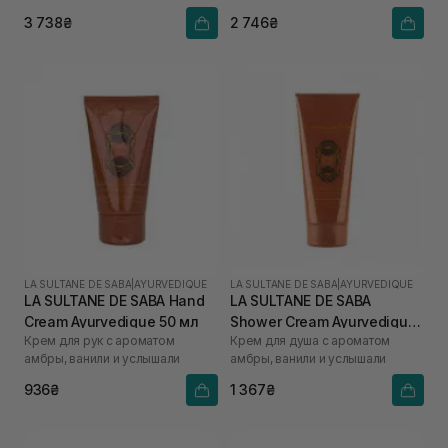
3 738₴
2 746₴
LA SULTANE DE SABA
|
AYURVEDIQUE
LA SULTANE DE SABA
|
AYURVEDIQUE
LA SULTANE DE SABA Hand
LA SULTANE DE SABA
Cream Ayurvedique 50 мл
Shower Cream Ayurvedique
Крем для рук с ароматом
Крем для душа с ароматом
200 мл
амбры, ванили и услышали
амбры, ванили и услышали
936₴
1 367₴