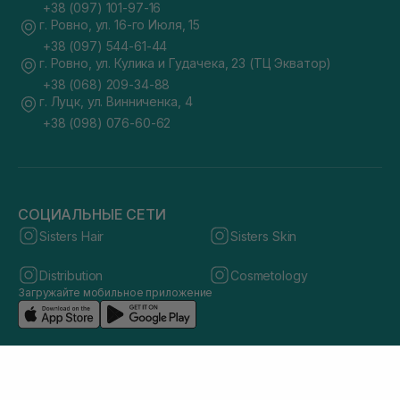
+38 (097) 101-97-16
г. Ровно, ул. 16-го Июля, 15
+38 (097) 544-61-44
г. Ровно, ул. Кулика и Гудачека, 23 (ТЦ Экватор)
+38 (068) 209-34-88
г. Луцк, ул. Винниченка, 4
+38 (098) 076-60-62
СОЦИАЛЬНЫЕ СЕТИ
Sisters Hair
Sisters Skin
Distribution
Cosmetology
Загружайте мобильное приложение