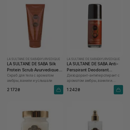
LA SULTANE DE SABA
|
AYURVEDIQUE
LA SULTANE DE SABA
|
AYURVEDIQUE
LA SULTANE DE SABA Silk
LA SULTANE DE SABA Anti-
Protein Scrub Ayurvedique
Perspirant Deodorant
Скраб для тела с ароматом
Дезодорант-антиперспирант с
200 мл
Ayurvedique 50 мл
амбры, ванили и услышали
ароматом амбры, ванили и
пачули
2 172₴
1 242₴