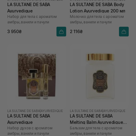
LA SULTANE DE SABA
LA SULTANE DE SABA Body
Ayurvedique
Lotion Ayurvedique 200 мл
Набор для тела с ароматом
Молочко для тела с ароматом
амбры, ванили и пачули
амбры, ванили и пачули
3 950₴
2 116₴
LA SULTANE DE SABA
|
AYURVEDIQUE
LA SULTANE DE SABA
|
AYURVEDIQUE
LA SULTANE DE SABA
LA SULTANE DE SABA
Ayurvedique
Melting Balm Ayurvedique
Набор духов с ароматом
Бальзам для тела с ароматом
300 мл
амбры, ванили и пачули
амбры, ванили и пачули