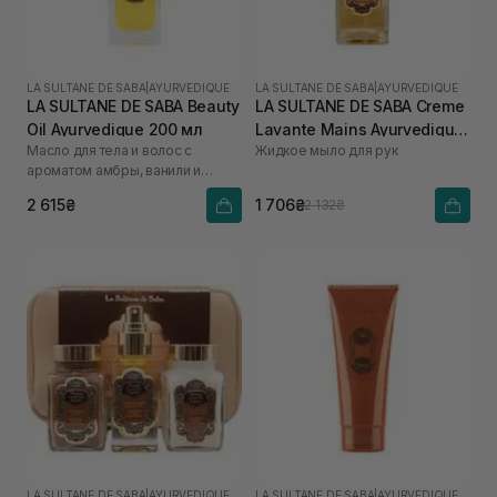
LA SULTANE DE SABA
|
AYURVEDIQUE
LA SULTANE DE SABA
|
AYURVEDIQUE
LA SULTANE DE SABA Beauty
LA SULTANE DE SABA Creme
Oil Ayurvedique 200 мл
Lavante Mains Ayurvedique
Масло для тела и волос с
Жидкое мыло для рук
200 мл
ароматом амбры, ванили и
пачули
2 615₴
1 706₴
2 132₴
LA SULTANE DE SABA
|
AYURVEDIQUE
LA SULTANE DE SABA
|
AYURVEDIQUE