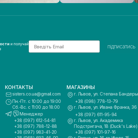
Email
вости
и получай
підписатись
з
КОНТАКТЫ
МАГАЗИНЫ
sisters.co.ua@gmail.com
г. Львов, ул. Степана Бандеры
Пн.-Пт. с 10:00 до 19:00
+38 (098) 778-13-79
Сб.-Вс. с 11:00 до 18:00
г. Львов, ул. Ивана Франка, 36
Менеджер
+38 (097) 611-95-94
+38 (097) 612-54-81
г. Львов, ул. Академика
+38 (097) 788-12-88
Подстригача, 1В (Duck's Lake)
+38 (097) 983-41-20
+38 (097) 101-97-16
+38 (068) 693-46-00
г. Ровно, ул. 16-го Июля, 15