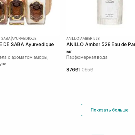
E SABA
|
AYURVEDIQUE
ANILLO
|
AMBER 528
E DE SABA Ayurvedique
ANILLO Amber 528 Eau de Pa
мл
ела с ароматом амбры,
Парфюмерная вода
ули
876₴
1 095₴
Показать больше