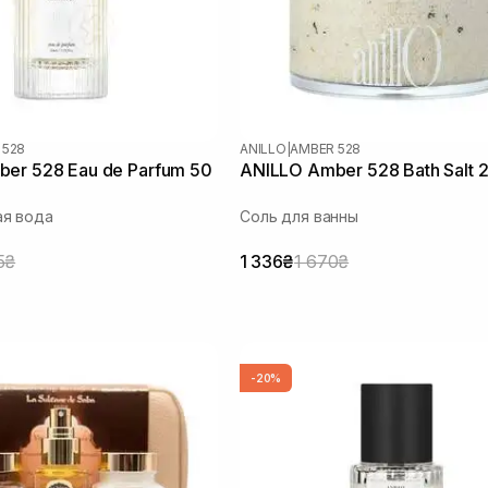
 528
ANILLO
|
AMBER 528
er 528 Eau de Parfum 50
ANILLO Amber 528 Bath Salt 
я вода
Соль для ванны
5₴
1 336₴
1 670₴
-20%