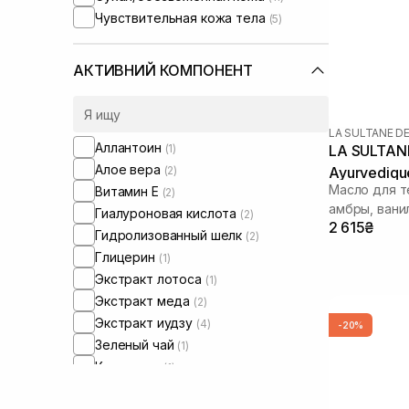
Чувствительная кожа тела
(5)
АКТИВНИЙ КОМПОНЕНТ
LA SULTANE D
Аллантоин
(1)
LA SULTANE
Алое вера
(2)
Ayurvediqu
Масло для т
Витамин Е
(2)
амбры, вани
Гиалуроновая кислота
(2)
2 615₴
Гидролизованный шелк
(2)
Глицерин
(1)
Экстракт лотоса
(1)
Экстракт меда
(2)
Экстракт иудзу
(4)
-20%
Зеленый чай
(1)
Керамиды
(1)
Кокосовое масло
(3)