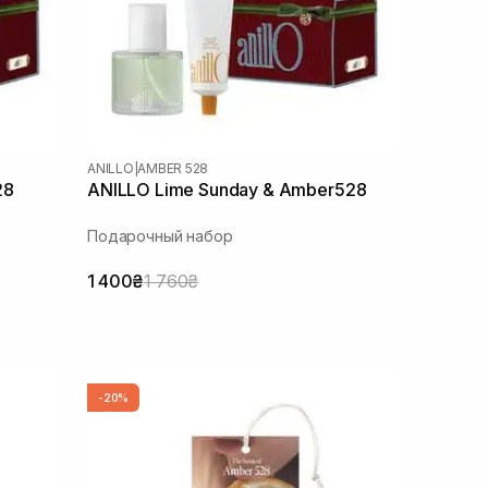
ANILLO
|
AMBER 528
28
ANILLO Lime Sunday & Amber528
Подарочный набор
1 400₴
1 760₴
-20%