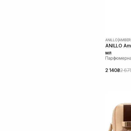
Морская соль
(1)
Оливковое масло
(1)
Масло авокадо
(2)
Масло арганы
(2)
Масло жожоба
(4)
Масло макадамии
(1)
ANILLO
|
AMBER
Масло миндаля
(5)
ANILLO Amb
Масло ши
(6)
мл
Мочевина
(1)
Парфюмерна
Сквалан
(1)
2 140₴
2 67