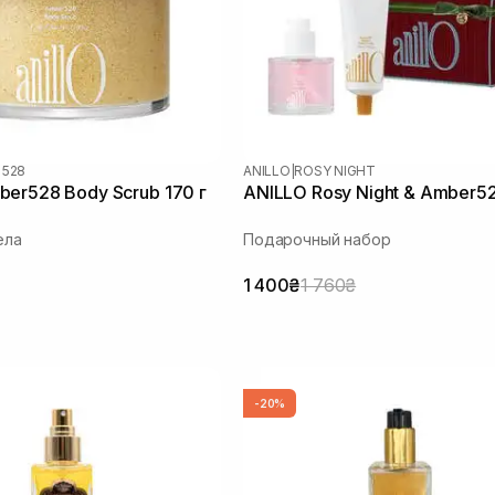
 528
ANILLO
|
ROSY NIGHT
er528 Body Scrub 170 г
ANILLO Rosy Night & Amber5
ела
Подарочный набор
1 400₴
1 760₴
-20%