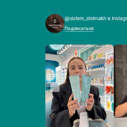
@sisters_stelmakh в Instag
Подписаться