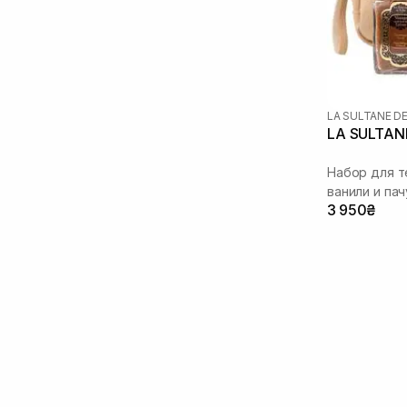
LA SULTANE D
LA SULTAN
Набор для т
ванили и пач
3 950₴