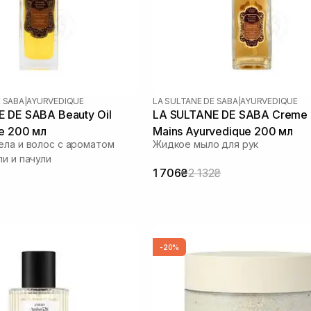
E SABA
|
AYURVEDIQUE
LA SULTANE DE SABA
|
AYURVEDIQUE
 DE SABA Beauty Oil
LA SULTANE DE SABA Creme 
e 200 мл
Mains Ayurvedique 200 мл
ела и волос с ароматом
Жидкое мыло для рук
ли и пачули
1 706₴
2 132₴
-20%