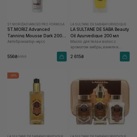
ST.MORIZ
|
ADVANCED PRO FORMULA
LA SULTANE DE SABA
|
AYURVEDIQUE
ST.MORIZ Advanced
LA SULTANE DE SABA Beauty
Tanning Mousse Dark 200
Oil Ayurvedique 200 мл
Автобронзатор-мусс
Масло для тела и волос с
мл
ароматом амбры, ванили и
пачули
556₴
2 615₴
695₴
-20%
LA SULTANE DE SABA
|
AYURVEDIQUE
LA SULTANE DE SABA
|
AYURVEDIQUE