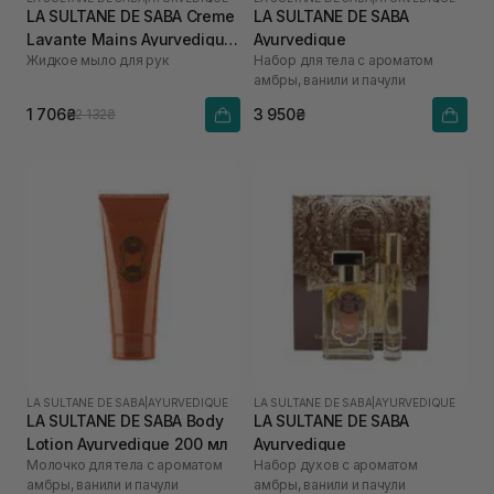
LA SULTANE DE SABA Creme
LA SULTANE DE SABA
Lavante Mains Ayurvedique
Ayurvedique
Жидкое мыло для рук
Набор для тела с ароматом
200 мл
амбры, ванили и пачули
1 706₴
3 950₴
2 132₴
LA SULTANE DE SABA
|
AYURVEDIQUE
LA SULTANE DE SABA
|
AYURVEDIQUE
LA SULTANE DE SABA Body
LA SULTANE DE SABA
Lotion Ayurvedique 200 мл
Ayurvedique
Молочко для тела с ароматом
Набор духов с ароматом
амбры, ванили и пачули
амбры, ванили и пачули