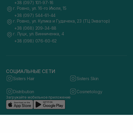
+38 (097) 101-97-16
г. Ровно, ул. 16-го Июля, 15
+38 (097) 544-61-44
г. Ровно, ул. Кулика и Гудачека, 23 (ТЦ Экватор)
+38 (068) 209-34-88
г. Луцк, ул. Винниченка, 4
+38 (098) 076-60-62
СОЦИАЛЬНЫЕ СЕТИ
Sisters Hair
Sisters Skin
Distribution
Cosmetology
Загружайте мобильное приложение