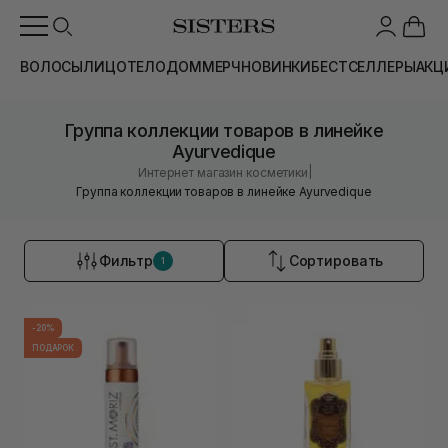
ВОЛОСЫ
ЛИЦО
ТЕЛО
ДОМ
МЕРЧ
НОВИНКИ
БЕСТСЕЛЛЕРЫ
АКЦ
Группа коллекции товаров в линейке
Ayurvedique
|
Интернет магазин косметики
Группа коллекции товаров в линейке Ayurvedique
Фильтр
Сортировать
1
-20%
ПОДАРОК