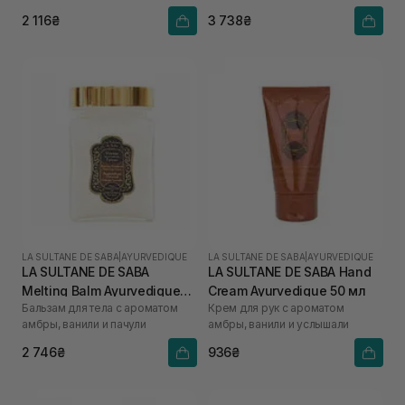
2 116₴
3 738₴
LA SULTANE DE SABA
|
AYURVEDIQUE
LA SULTANE DE SABA
|
AYURVEDIQUE
LA SULTANE DE SABA
LA SULTANE DE SABA Hand
Melting Balm Ayurvedique
Cream Ayurvedique 50 мл
Бальзам для тела с ароматом
Крем для рук с ароматом
300 мл
амбры, ванили и пачули
амбры, ванили и услышали
2 746₴
936₴