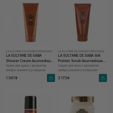
LA SULTANE DE SABA
|
AYURVEDIQUE
LA SULTANE DE SABA
|
AYURVEDIQUE
LA SULTANE DE SABA
LA SULTANE DE SABA Silk
Shower Cream Ayurvedique
Protein Scrub Ayurvedique
Крем для душа с ароматом
Скраб для тела с ароматом
200 мл
200 мл
амбры, ванили и услышали
амбры, ванили и услышали
1 367₴
2 172₴