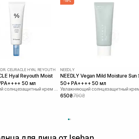
-18%
|
DR. CEURACLE HYAL REYOUTH
NEEDLY
LE Hyal Reyouth Moist
NEEDLY Vegan Mild Moisture Sun
0/PA++++ 50 мл
50+ PA++++ 50 мл
Увлажняющий солнцезащитный крем для лица с гиалуроновой кислотой
650₴
790₴
лнца для лица от Isehan