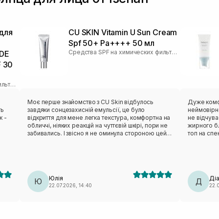
для
CU SKIN Vitamin U Sun Cream
Spf 50+ Pa++++ 50 мл
Средства SPF на химических фильтрах
DE
F 30
Средства SPF на физических фильтрах
Моє перше знайомство з CU Skin відбулось
Дуже комф
ть
завдяки сонцезахисній емульсії, це було
неймовірно
к -
відкриття для мене легка текстура, комфортна на
не відчува
обличчі, ніяких реакцій на чуттєвій шкірі, пори не
жирного бл
забивались. І звісно я не оминула стороною цей
топ на спе
же
новий сонцезахисний крем, який ще виконує
функцію догляду. Текстура надлегка, гелева,
вбирається шкірою швидко, фініш матовий
(можливо через те що я наносила на азелаїнову
сироватку). Окремий лайк за упаковку, усі засоби
Юлія
Ді
цієї ТМ виглядають на мільйон✨✨✨
Ю
Д
22.07.2026, 14:40
22.