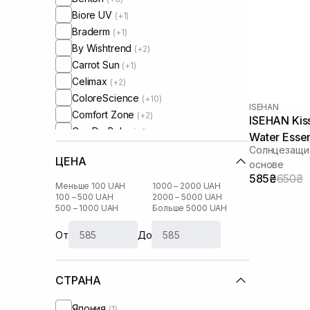
Biore UV
(+1)
Braderm
(+1)
By Wishtrend
(+2)
Carrot Sun
(+1)
Celimax
(+2)
ColoreScience
(+10)
ISEHAN
Comfort Zone
(+2)
ISEHAN Kiss
Cos De Baha
(+1)
Water Esse
Cosmedix
(+1)
Солнцезащит
ЦЕНА
Cu Skin
основе
(+6)
585₴
650₴
Dear, Klairs
(+6)
Меньше 100 UAH
1000 – 2000 UAH
Derma-B
100 – 500 UAH
2000 – 5000 UAH
(+1)
500 – 1000 UAH
Больше 5000 UAH
Dr. Althea
(+2)
Dr. Ceuracle
(+9)
От
До
HydroPeptide
(+4)
I'm From
(+3)
СТРАНА
IS Clinical
(+2)
Instytutum
(+2)
Япония
(1)