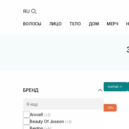
RU
ВОЛОСЫ
ЛИЦО
ТЕЛО
ДОМ
МЕРЧ
Н
Isehan
БРЕНД
-10%
Arocell
(+2)
Beauty Of Joseon
(+3)
Benton
(+8)