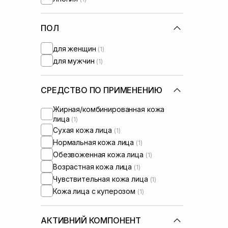
Isehan
Manyo Factory
(+1)
Medik8
ПОЛ
(+1)
Needly
(+3)
для женщин
(1)
OMI
(+1)
для мужчин
(1)
Purito
(+2)
Question and Answer
(+1)
Rejuran
(+2)
СРЕДСТВО ПО ПРИМЕНЕНИЮ
Round Lab
(+5)
Жирная/комбинированная кожа
Skin1004
(+4)
лица
(1)
Sorted Skin
(+2)
Сухая кожа лица
(1)
Transparent-Lab
(+3)
Нормальная кожа лица
(1)
UIQ
(+1)
Обезвоженная кожа лица
(1)
Usolab
(+1)
Возрастная кожа лица
(1)
WhoCares
(+2)
Чувствительная кожа лица
(1)
Кожа лица с куперозом
(1)
АКТИВНИЙ КОМПОНЕНТ