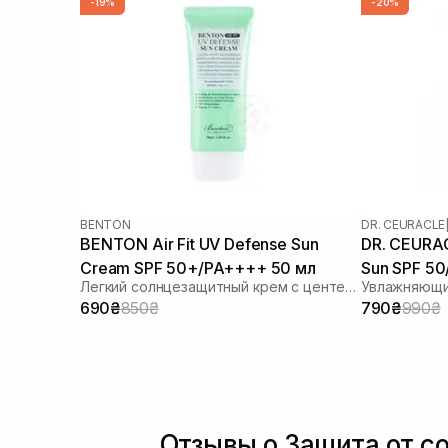
-19%
-20%
BENTON
DR. CEURACLE
BENTON Air Fit UV Defense Sun
DR. CEURAC
Cream SPF 50+/PA++++ 50 мл
Sun SPF 5
Легкий солнцезащитный крем с центеллой
690₴
850₴
790₴
990₴
Отзывы о Защита от со