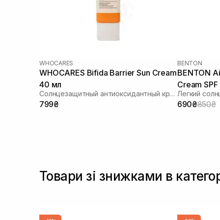
WHOCARES
BENTON
WHOCARES Bifida Barrier Sun Cream
BENTON Air
40 мл
Cream SPF
Солнцезащитный антиоксидантный крем
799₴
690₴
850₴
Товари зі знижками в катего