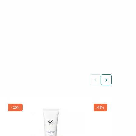
-20%
-18%