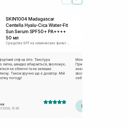
SKIN1004 Madagascar
Легкий сол
Centella Hyalu-Cica Water-Fit
крем TRANS
Sun Serum SPF50+ PA++++
Lightweight 
50 мл
50+ 100 мл
Средства SPF на химических фильтрах
ортний спф на літо. Текстура
Можу співати оди кохання цьо
 легка, швидко вбирається, зволожує,
Приємна молочкова текстура (
ється на обличчі та не залишає
аналогом Needly), надає шкірі
иску. Також зручно що є дозатор. Мій
зволоження,потім макіяж лягає
котну погоду!
себопрофіцитну шкіру, СПФ не
не було відчуття липкості. Ви
круглий рік, цей засіб має збі
перевагою і + для мене і відпо
виходить дуже вигідна ціна!
ана
Інна
І
07.2026, 10:39
18.07.2026, 14:39