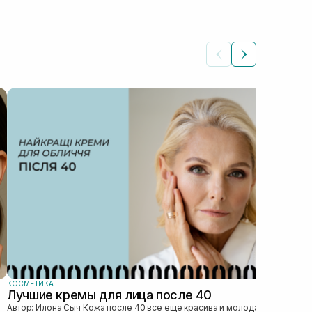
КОС
Ка
Автор: Илона 
явл
без
это 
КОСМЕТИКА
Лучшие кремы для лица после 40
Автор: Илона Сыч Кожа после 40 все еще красива и молода, просто