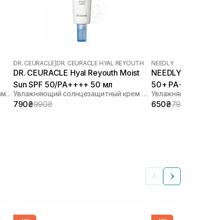
DR. CEURACLE
|
DR. CEURACLE HYAL REYOUTH
NEEDLY
DR. CEURACLE Hyal Reyouth Moist
NEEDLY Vegan Mild
Sun SPF 50/PA++++ 50 мл
50+ PA++++ 50 м
Солнцезащитный лосьон с липосомами на стабильных фильтрах
Увлажняющий солнцезащитный крем для лица с гиалуроновой кислотой
790₴
990₴
650₴
790₴