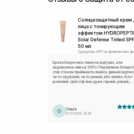
Солнцезащитный крем 
лица с тонирующим
эффектом HYDROPEPTI
Solar Defense Tinted SP
50 мл
Брала базуючись лише на відгуках, але
задоволена ним на 100%! Переважна більшіс
спф з тоном приймають якийсь дивний відтіно
чи то сіруватий, чи то рижий, або якийсь біло-
рожевий. Цей спф має дуже гарний, рівний,
напівпрозорий тон, чому я дуже рада! Не ду
люблю на щодень тональні. Не важкий, не
жирнить, не липкий. Просто ідеальний! Буду
купувати ще❤️
Ольга
О
27.07.2026, 15:29