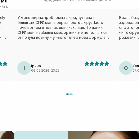
 мл
Средства SPF на химических фильтрах
dly
У мене жирна проблемна шкіра, чутлива і
Брала базу
й
більшість СПФ мені подразнюють шкіру. Часто
задоволен
,
пече вогнем в певних ділянках лиця. То даний
спф з тоно
СПФ мені найбільш комфортний, не пече. Тільки
чи то сіру
й по
от почула новину - у нього тепер нова формула,
рожевий. Ц
 і
більш «важкий» склад/текстура і жирній шкірі став
напівпрозо
рі.
забивати пори.
люблю на 
жирнить, н
купувати 
а.
Ірина
Ол
ий
І
О
06.08.2026, 23:28
27.