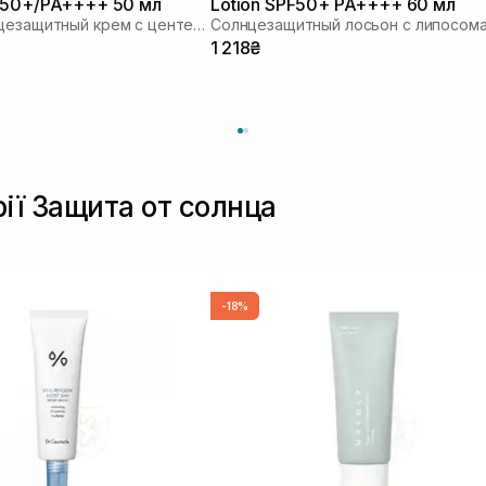
 50+/PA++++ 50 мл
Lotion SPF50+ PA++++ 60 мл
Легкий солнцезащитный крем с центеллой
1 218₴
рії Защита от солнца
-18%