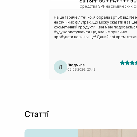
Sun SPF 50+ PA++++ 50
На це гаряче літечко, я обрала spf 50 від Nee
на хімічних фільтрах. Що можу сказати я за це
косметичний продукт? …він мені подобається
буду користуватися ще, але не припиню
пробувати новинки ще! Даний spf крем легки
текстурі, швидко вибирається в шкіру обличчя
не відчувається липкість чи важкість по тексту
Ціна доступна, обʼєм оптимальний. Запах не
специфічний, звичайний, висипів не викликав.
Додаткову пігментацію на обличчі не помітил
Людмила
Тому вважаю, що косметичний продукт варт
Л
06.08.2026, 23:42
уваги однозначно.
Статті