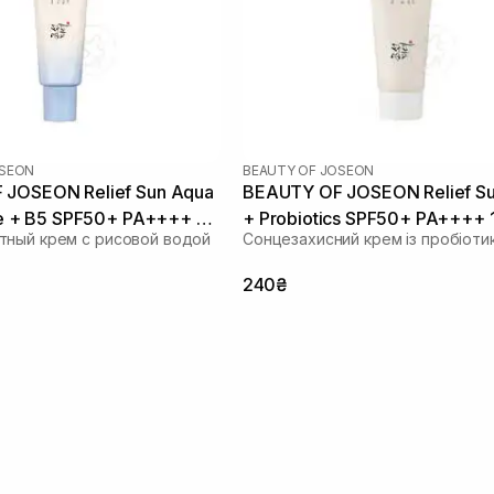
OSEON
BEAUTY OF JOSEON
 JOSEON Relief Sun Aqua
BEAUTY OF JOSEON Relief Su
ice + B5 SPF50+ PA++++ 50
+ Probiotics SPF50+ PA++++ 
ный крем с рисовой водой
Сонцезахисний крем із пробіоти
240₴