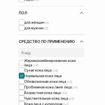
Needly
(+3)
Purito
(+2)
Rejuran
ПОЛ
(+2)
Round Lab
(+4)
для женщин
(3)
Skin1004
(+4)
для мужчин
(3)
Transparent-Lab
(+3)
UIQ
(+1)
WhoCares
(+2)
СРЕДСТВО ПО ПРИМЕНЕНИЮ
Жирная/комбинированная кожа
лица
(+3)
Сухая кожа лица
(+2)
Нормальная кожа лица
Обезвоженная кожа лица
(+2)
Проблемная кожа /акне лица
(+1)
Возрастная кожа лица
(+2)
Чувствительная кожа лица
(+2)
Кожа лица с куперозом
(+2)