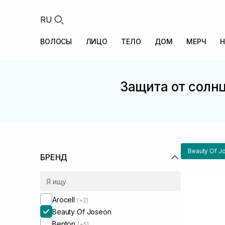
RU
ВОЛОСЫ
ЛИЦО
ТЕЛО
ДОМ
МЕРЧ
Н
Защита от солнц
Beauty Of J
БРЕНД
Arocell
(+2)
Beauty Of Joseon
Benton
(+5)