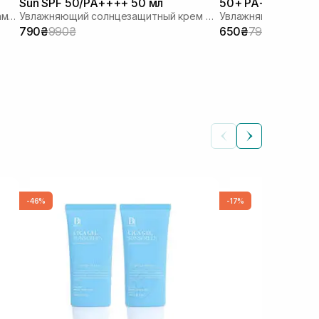
Sun SPF 50/PA++++ 50 мл
50+ PA++++ 50 м
Солнцезащитный лосьон с липосомами на стабильных фильтрах
Увлажняющий солнцезащитный крем для лица с гиалуроновой кислотой
790₴
990₴
650₴
790₴
-46%
-17%