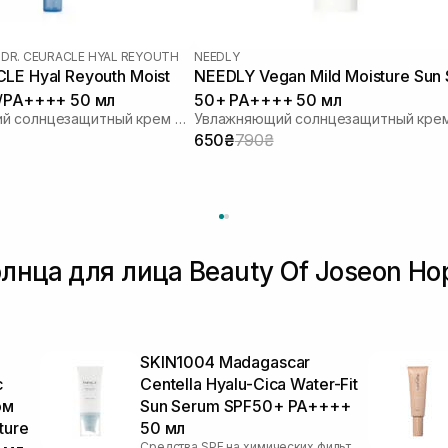
|
DR. CEURACLE HYAL REYOUTH
NEEDLY
LE Hyal Reyouth Moist
NEEDLY Vegan Mild Moisture Sun
0/PA++++ 50 мл
50+ PA++++ 50 мл
Увлажняющий солнцезащитный крем для лица с гиалуроновой кислотой
650₴
790₴
олнца для лица Beauty Of Joseon Н
SKIN1004 Madagascar
с
Centella Hyalu-Cica Water-Fit
ом
Sun Serum SPF50+ PA++++
ture
50 мл
Средства SPF на химических фильтрах