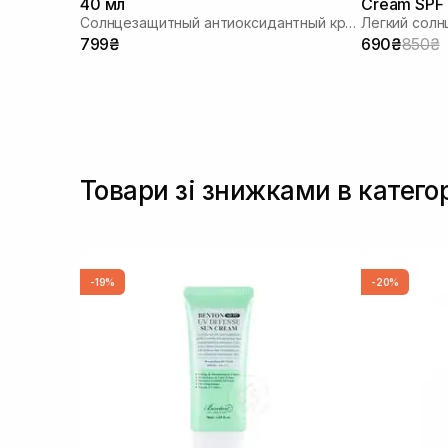
40 мл
Cream SPF
Солнцезащитный антиоксидантный крем
799₴
690₴
850₴
Товари зі знижками в катего
-19%
-20%