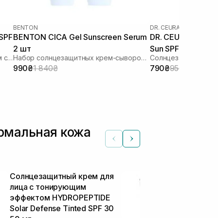
BENTON
DR. CEURACLE
|
DR. CEU
 SPF
BENTON CICA Gel Sunscreen Serum
DR. CEURACLE Cic
2 шт
Sun SPF 50+ PA++
Увлажняющий солнцезащитный крем с растительным скваланом
Набор солнцезащитных крем-сывороток
Солнцезащитный ве
шкіри 50 мл
990₴
1 840₴
790₴
950₴
ормальная кожа
Солнцезащитный крем для
CU SKIN Vita
лица с тонирующим
Spf 50+ Pa+
эффектом HYDROPEPTIDE
Solar Defense Tinted SPF 30