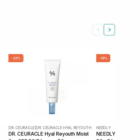
-20%
-18%
DR. CEURACLE
|
DR. CEURACLE HYAL REYOUTH
NEEDLY
DR. CEURACLE Hyal Reyouth Moist
NEEDLY Vegan Mild