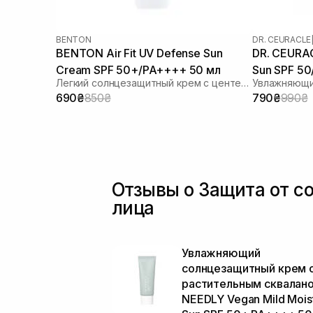
BENTON
DR. CEURACLE
BENTON Air Fit UV Defense Sun
DR. CEURAC
Cream SPF 50+/PA++++ 50 мл
Sun SPF 5
Легкий солнцезащитный крем с центеллой
690₴
850₴
790₴
990₴
Отзывы о Защита от с
лица
Увлажняющий
солнцезащитный крем 
растительным сквалан
NEEDLY Vegan Mild Mois