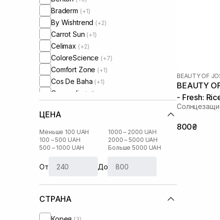
Braderm
(+1)
By Wishtrend
(+2)
Carrot Sun
(+1)
Celimax
(+2)
ColoreScience
(+7)
Comfort Zone
(+1)
BEAUTY OF J
Cos De Baha
(+1)
BEAUTY OF
Cosmedix
(+1)
- Fresh: R
Cu Skin
(+6)
Солнцезащит
мл
ЦЕНА
Dear, Klairs
(+6)
800₴
Dr. Althea
(+2)
Меньше 100 UAH
1000 – 2000 UAH
Dr. Ceuracle
100 – 500 UAH
2000 – 5000 UAH
(+5)
500 – 1000 UAH
Больше 5000 UAH
HydroPeptide
(+4)
I'm From
(+3)
От
До
Instytutum
(+2)
Isehan
(+1)
СТРАНА
Manyo Factory
(+1)
Medik8
(+1)
Корея
(3)