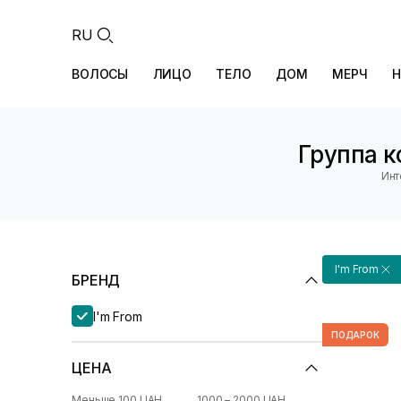
RU
ВОЛОСЫ
ЛИЦО
ТЕЛО
ДОМ
МЕРЧ
Н
Группа к
Инт
I'm From
БРЕНД
I'm From
ПОДАРОК
ЦЕНА
Меньше 100 UAH
1000 – 2000 UAH