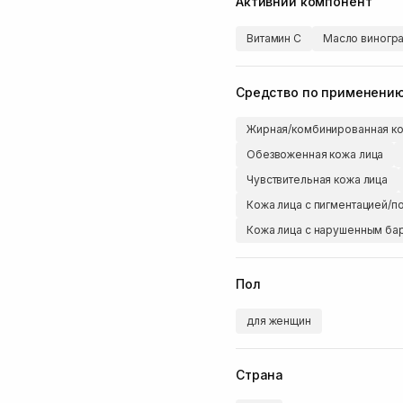
Активний компонент
Витамин C
Масло виногра
Средство по применени
Жирная/комбинированная ко
Обезвоженная кожа лица
Чувствительная кожа лица
Кожа лица с пигментацией/п
Кожа лица с нарушенным б
Пол
для женщин
Страна