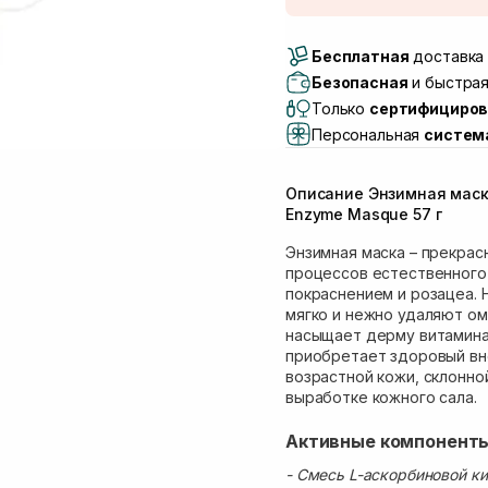
Доставка Новой Поч
Бесплатная
Самовывоз г. Луцк, 
доставка 
Самовывоз г. Львов, 
Безопасная
и быстрая
Lake)
Только
сертифициров
Самовывоз Львов (И
Персональная
систем
Самовывоз г. Львов 
Самовывоз Ровно
Описание Энзимная маска
Самовывоз г. Ровно, 
Enzyme Masque 57 г
Энзимная маска – прекра
процессов естественного
покраснением и розацеа.
мягко и нежно удаляют о
насыщает дерму витаминам
приобретает здоровый вн
возрастной кожи, склонно
выработке кожного сала.
Активные компонент
- Смесь L-аскорбиновой к