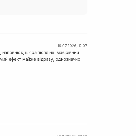
19.07.2026, 12:07
наповнює, шкіра після неї має рівний
идимий ефект майже відразу, однозначно