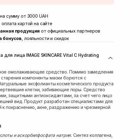
той
Нет в наличии!
Винниченка 4
на сумму от 3000 UAH
В наличии
ул. Академика Подстригача, 1В (Duck's
 оплата картой на сайте
Нет в наличии!
анная продукция
от официальных партнеров
вана Франко 36)
Нет в наличии!
а бонусов
, лояльности и скидок
ул. Степана Бандеры 43
Нет в наличии!
В наличии
 для лица IMAGE SKINCARE Vital C Hydrating
ул. Кулика и Гудачека 23 (ТЦ Экватор)
Нет в наличии!
сное омолаживающее средство. Помимо замедления
 старения компоненты маски борются с
 Натуральные эксфолианты косметического продукта
мертвевшие клетки, забивающие поры. Средство
и, защитными антиоксидантами, за счет чего лицо
ешний вид. Продукт разработан специалистами для
й к покраснению, акне, раздражению и чрезмерной
ы
ислоты и аскорбилфосфата натрия.
Синтез коллагена,