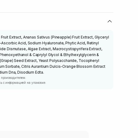
ruit Extract, Ananas Sativus (Pineapple) Fruit Extract, Glyceryl
-Ascorbic Acid, Sodium Hyaluronate, Phytic Acid, Retinyl
ide Dismutase, Algae Extract, Macrocystispyrifera Extract,
henoxyethanol & Caprylyl Glycol & Ethylhexylglycerin &
a (Grape) Seed Extract, Yeast Polysaccharide, Tocopheryl
um Sorbate, Citris Aurantium Dulcis-Orange Blossom Extract
odium Dna, Disodium Edta.
 производителем.
ь с информацией на упаковке.