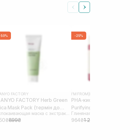
-50%
-25%
ANYO FACTORY
I'M FROM
|
BEET ENERGY
ANYO FACTORY Herb Green
PHA-кислотою I`M FROM Be
ica Mask Pack (термін до
Purifying Mask 110 г
Успокаивающая маска с экстрактом зеленого чая
3.26) 75 мл
50₴
899₴
964₴
1 285₴