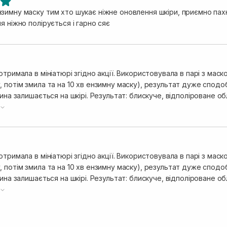
имну маску тим хто шукає ніжне оновлення шкіри, приємно пахне, 
я ніжно полірується і гарно сяє
отримала в мініатюрі згідно акції. Використовувала в парі з маско
 потім змила та на 10 хв ензимну маску), результат дуже сподо
тина залишається на шкірі. Результат: блискуче, відполіроване об
рай. Я таке дуже люблю, тому мені ця процедура суцільне спа.
отримала в мініатюрі згідно акції. Використовувала в парі з маско
 потім змила та на 10 хв ензимну маску), результат дуже сподо
тина залишається на шкірі. Результат: блискуче, відполіроване об
рай. Я таке дуже люблю, тому мені ця процедура суцільне спа.