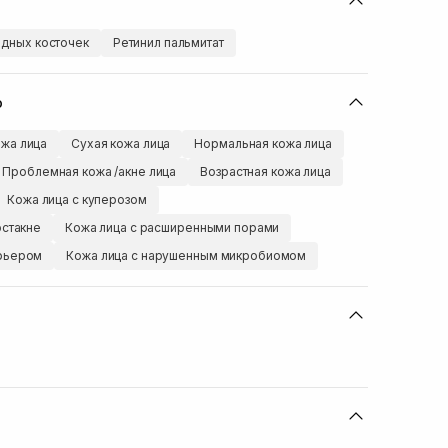
дных косточек
Ретинил пальмитат
ю
жа лица
Сухая кожа лица
Нормальная кожа лица
Проблемная кожа /акне лица
Возрастная кожа лица
Кожа лица с куперозом
остакне
Кожа лица с расширенными порами
арьером
Кожа лица с нарушенным микробиомом