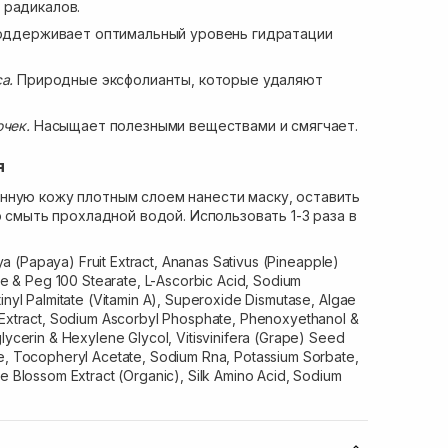
 радикалов.
ддерживает оптимальный уровень гидратации
са.
Природные эксфолианты, которые удаляют
очек.
Насыщает полезными веществами и смягчает.
я
нную кожу плотным слоем нанести маску, оставить
о смыть прохладной водой. Использовать 1-3 раза в
a (Papaya) Fruit Extract, Ananas Sativus (Pineapple)
ate & Peg 100 Stearate, L-Ascorbic Acid, Sodium
tinyl Palmitate (Vitamin A), Superoxide Dismutase, Algae
a Extract, Sodium Ascorbyl Phosphate, Phenoxyethanol &
glycerin & Hexylene Glycol, Vitisvinifera (Grape) Seed
de, Tocopheryl Acetate, Sodium Rna, Potassium Sorbate,
ge Blossom Extract (Organic), Silk Amino Acid, Sodium