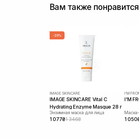
Вам также понравится
-20%
IMAGE SKINCARE
I'M FR
IMAGE SKINCARE Vital C
I'M F
Hydrating Enzyme Masque 28 г
Энзимная маска для лица
Маска-
1 077₴
1 346₴
1 050