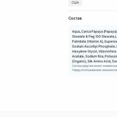
США
Состав
Aqua, Carica Papaya (Papaya) F
Stearate & Peg 100 Stearate,L
Palmitate (Vitamin A), Superox
Sodium Ascorbyl Phosphate, P
Hexylene Glycol, Vitisvinifer
Acetate, Sodium Rna, Potassi
(Organic), Silk Amino Acid, S
Состав средства может изменяться
Перед использованием ознакомьтес