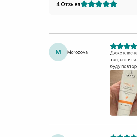
4 Отзыва
M
Morozova
Дуже класна 
тон, світить
буду повтор