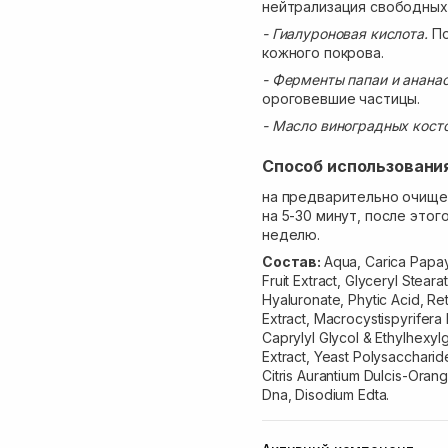
нейтрализация свободных
- Гиалуроновая кислота.
По
кожного покрова.
- Ферменты папаи и анана
ороговевшие частицы.
- Масло виноградных кост
Способ использовани
на предварительно очище
на 5-30 минут, после этог
неделю.
Состав:
Aqua, Carica Papay
Fruit Extract, Glyceryl Stear
Hyaluronate, Phytic Acid, Re
Extract, Macrocystispyrifer
Caprylyl Glycol & Ethylhexyl
Extract, Yeast Polysacchari
Citris Aurantium Dulcis-Oran
Dna, Disodium Edta.