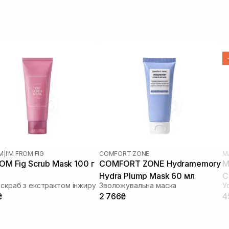
OM
|
I'M FROM FIG
COMFORT ZONE
M
ROM Fig Scrub Mask 100 г
COMFORT ZONE Hydramemory
M
Hydra Plump Mask 60 мл
C
скраб з екстрактом інжиру
Зволожувальна маска
0
₴
2 766₴
4