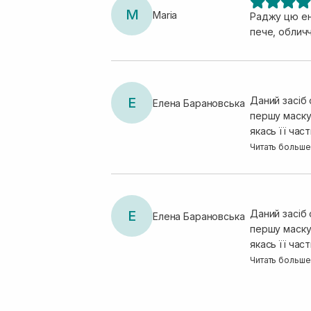
M
Maria
Раджу цю енз
пече, обличч
Е
Даний засіб 
Елена Барановська
першу маску,
якась її час
цитрусовий 
Читать больше
Е
Даний засіб 
Елена Барановська
першу маску,
якась її час
цитрусовий 
Читать больше