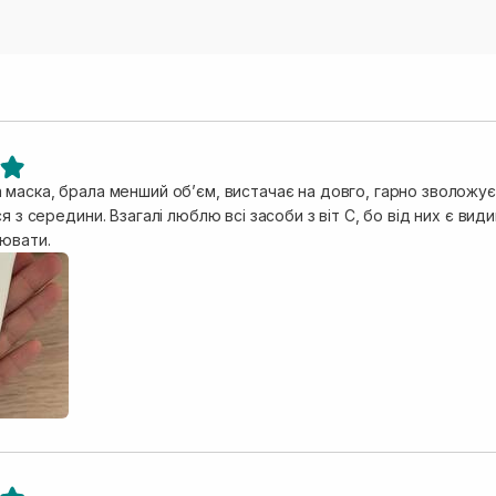
маска, брала менший обʼєм, вистачає на довго, гарно зволожує, 
ся з середини. Взагалі люблю всі засоби з віт С, бо від них є в
ювати.