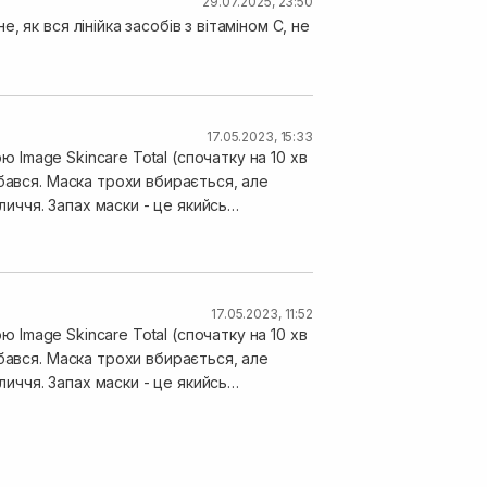
29.07.2025, 23:50
як вся лінійка засобів з вітаміном С, не
17.05.2023, 15:33
ю Image Skincare Total (спочатку на 10 хв
бався. Маска трохи вбирається, але
личчя. Запах маски - це якийсь
17.05.2023, 11:52
ю Image Skincare Total (спочатку на 10 хв
бався. Маска трохи вбирається, але
личчя. Запах маски - це якийсь