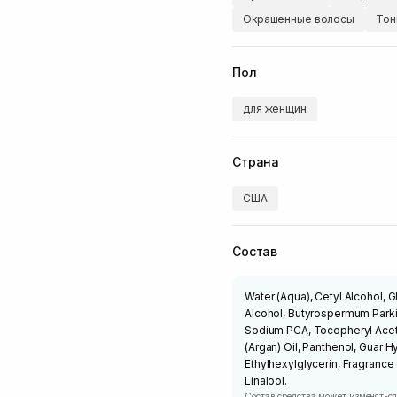
Окрашенные волосы
Тон
Пол
для женщин
Страна
США
Состав
Water (Aqua), Cetyl Alcohol, 
Alcohol, Butyrospermum Parki
Sodium PCA, Tocopheryl Aceta
(Argan) Oil, Panthenol, Guar
Ethylhexylglycerin, Fragrance
Linalool.
Состав средства может изменяться