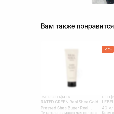
Вам также понравится
-20%
RATED GREEN
|
SHEA
LEBEL
|
I
RATED GREEN Real Shea Cold
LEBEL 
Pressed Shea Butter Real
40 мл
Питательная маска для волос с маслом ши