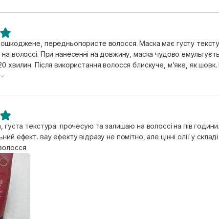
пошкоджене, передньопористе волосся. Маска має густу текстур
на волоссі. При нанесенні на довжину, маска чудово емульгуєтьс
0 хвилин. Після використання волосся блискуче, мʼяке, як шовк
ж підійде, не буде обтяжувати. За таку ціну, раджу брати одра
, густа текстура. прочесую та залишаю на волоссі на пів годин
ний ефект. вау ефекту відразу не помітно, але цінні олії у скла
волосся