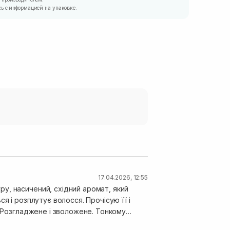
ь с информацией на упаковке.
17.04.2026, 12:55
у, насичений, східний аромат, який
я і розплутує волосся. Прочісую її і
. Розгладжене і зволожене. Тонкому
зу ж декілька баночок, бо це скарб!