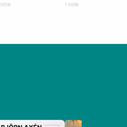
00 мл
мл
 065₴
1 349₴