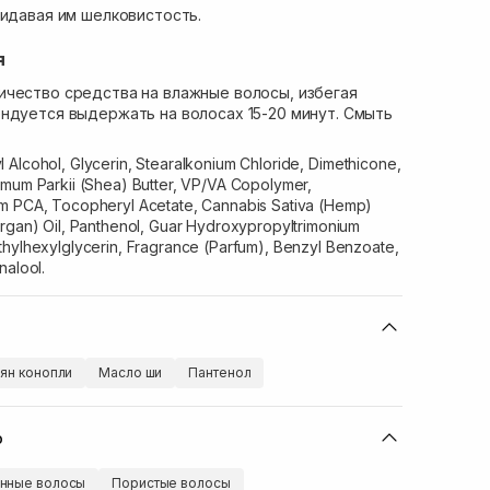
ридавая им шелковистость.
я
ичество средства на влажные волосы, избегая
ндуется выдержать на волосах 15-20 минут. Смыть
 Alcohol, Glycerin, Stearalkonium Chloride, Dimethicone,
rmum Parkii (Shea) Butter, VP/VA Copolymer,
um PCA, Tocopheryl Acetate, Cannabis Sativa (Hemp)
Argan) Oil, Panthenol, Guar Hydroxypropyltrimonium
thylhexylglycerin, Fragrance (Parfum), Benzyl Benzoate,
nalool.
ян конопли
Масло ши
Пантенол
ю
нные волосы
Пористые волосы