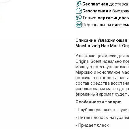
Бесплатная
Самовывоз г. Луцк, 
доставка 
Самовывоз г. Львов, 
Безопасная
и быстрая
Lake)
Только
сертифициров
Самовывоз Львов (И
Персональная
систем
Самовывоз г. Львов 
Самовывоз Ровно
Описание Увлажняющая м
Самовывоз г. Ровно, 
Moisturizing Hair Mask Ori
Увлажняющая маска для вол
Original Scent идеально 
мощную смесь увлажняющи
Марокко и конопляное мас
проникают в волосы, насы
состав средства восстана
использования маска дела
фирменный аромат будет д
Особенности товара:
- Глубоко увлажняет сухи
- Питает волосы натураль
- Придает блеск.