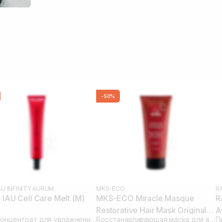
-50%
AU INFINITY AURUM
MKS-ECO
R
IAU Cell Care Melt (M)
MKS-ECO Miracle Masque
R
Restorative Hair Mask Original
A
Крем концентрат для увлажнения волос
Восстанавливающая маска для волос