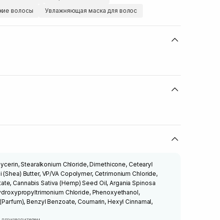
кие волосы
Увлажняющая маска для волос
Glycerin, Stearalkonium Chloride, Dimethicone, Cetearyl
i (Shea) Butter, VP/VA Copolymer, Cetrimonium Chloride,
te, Cannabis Sativa (Hemp) Seed Oil, Argania Spinosa
 Hydroxypropyltrimonium Chloride, Phenoxyethanol,
 (Parfum), Benzyl Benzoate, Coumarin, Hexyl Cinnamal,
 производителем.