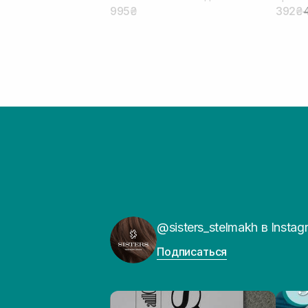
Change Treatment 240 мл
995₴
392₴
@sisters_stelmakh в Instag
Подписаться