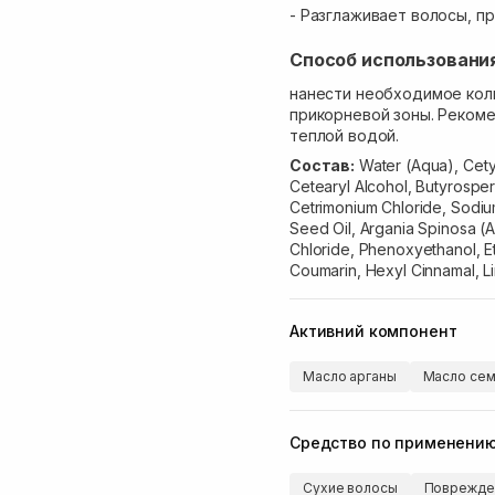
- Разглаживает волосы, п
Способ использовани
нанести необходимое кол
прикорневой зоны. Рекоме
теплой водой.
Состав:
Water (Aqua), Cetyl
Cetearyl Alcohol, Butyrospe
Cetrimonium Chloride, Sodi
Seed Oil, Argania Spinosa (
Chloride, Phenoxyethanol, E
Coumarin, Hexyl Cinnamal, Li
Активний компонент
Масло арганы
Масло сем
Средство по применени
Сухие волосы
Поврежде