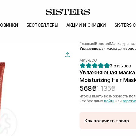
ОВИНКИ
БЕСТСЕЛЛЕРЫ
АКЦИИ И СКИДКИ
SISTERS 
Главная
Волосы
Маска для во
|
|
Увлажняющая маска для волос M
MKS-ECO
3 отзывов
Увлажняющая маска 
Moisturizing Hair Mas
568₴
1 135₴
Чтобы иметь возможность пол
необходимо
войти
или
зареги
Как получить товар
Доставка Новой Поч