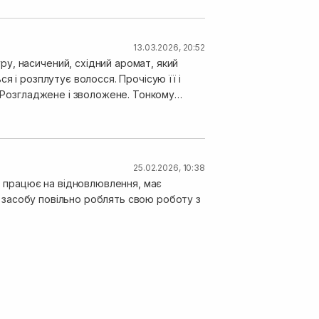
13.03.2026, 20:52
у, насичений, східний аромат, який
я і розплутує волосся. Прочісую її і
. Розгладжене і зволожене. Тонкому
зу ж декілька баночок, бо це скарб!
25.02.2026, 10:38
и. працює на відновлювлення, має
ді засобу повільно роблять свою роботу з