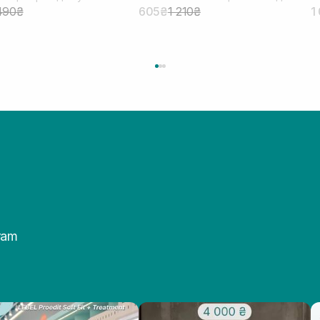
Scent 207 мл
2
490₴
605₴
1 210₴
1
ram