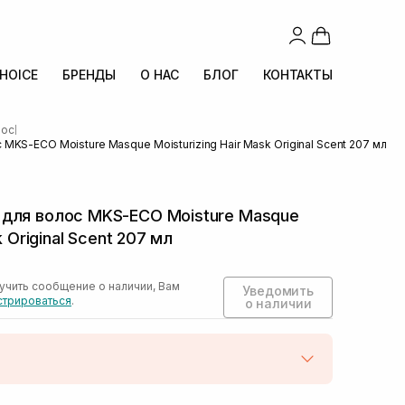
CHOICE
БРЕНДЫ
О НАС
БЛОГ
КОНТАКТЫ
лос
|
KS-ECO Moisture Masque Moisturizing Hair Mask Original Scent 207 мл
для волос MKS-ECO Moisture Masque
k Original Scent 207 мл
учить сообщение о наличии, Вам
Уведомить
стрироваться
.
о наличии
той
Нет в наличии!