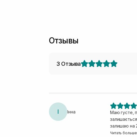
Отзывы
3 Отзыва
І
Інна
Маю густе, 
залишається 
залишаю на 2
волоссю тако
Читать больше