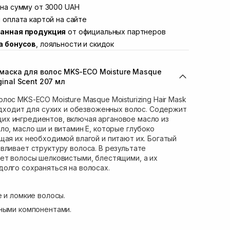
Винниченка 4
на сумму от 3000 UAH
Нет в наличии!
ул. Академика Подстригача, 1В (Duck's
 оплата картой на сайте
Нет в наличии!
анная продукция
от официальных партнеров
вана Франко 36)
Нет в наличии!
а бонусов
, лояльности и скидок
ул. Степана Бандеры 43
Нет в наличии!
Нет в наличии!
аска для волос MKS-ECO Moisture Masque
ул. Кулика и Гудачека 23 (ТЦ Экватор)
Нет в наличии!
ginal Scent 207 мл
ос MKS-ECO Moisture Masque Moisturizing Hair Mask
подходит для сухих и обезвоженных волос. Содержит
х ингредиентов, включая аргановое масло из
ло, масло ши и витамин Е, которые глубоко
щая их необходимой влагой и питают их. Богатый
вливает структуру волоса. В результате
ет волосы шелковистыми, блестящими, а их
олго сохраняться на волосах.
е и ломкие волосы.
ными компонентами.