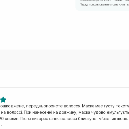
Перед использованием ознакомьтес
пошкоджене, передньопористе волосся. Маска має густу текстур
на волоссі. При нанесенні на довжину, маска чудово емульгуєтьс
0 хвилин. Після використання волосся блискуче, мʼяке, як шовк
ж підійде, не буде обтяжувати. За таку ціну, раджу брати одра