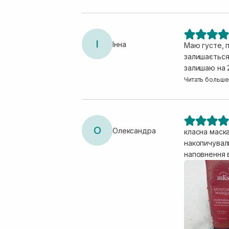
І
Інна
Маю густе, 
залишається 
залишаю на 2
волоссю тако
Читать больше
О
Олександра
класна маска
накопичуваль
наповнення 