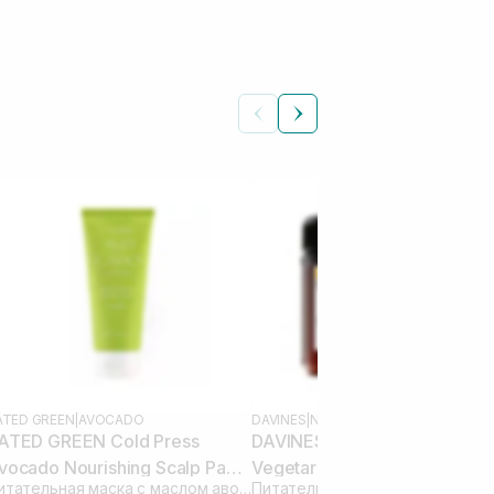
ATED GREEN
|
AVOCADO
DAVINES
|
NATURAL TECH NOURISHIN
ATED GREEN Cold Press
DAVINES NT Nourishing
vocado Nourishing Scalp Pack
Vegetarian Miracle Mask 250
Питательная маска с маслом авокадо