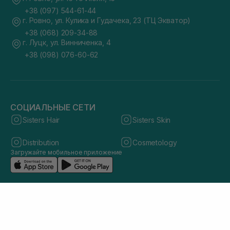
+38 (097) 544-61-44
г. Ровно, ул. Кулика и Гудачека, 23 (ТЦ Экватор)
+38 (068) 209-34-88
г. Луцк, ул. Винниченка, 4
+38 (098) 076-60-62
СОЦИАЛЬНЫЕ СЕТИ
Sisters Hair
Sisters Skin
Distribution
Cosmetology
Загружайте мобильное приложение
© 2026 sisters.co.ua. Все права защищены