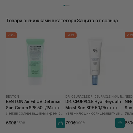
Товари зі знижками в категорії Защита от солнца
-19%
-20%
-18
BENTON
DR. CEURACLE
|
DR. CEURACLE HYAL REYOUTH
NEED
BENTON Air Fit UV Defense
DR. CEURACLE Hyal Reyouth
NEE
Sun Cream SPF 50+/PA++++
Moist Sun SPF 50/PA++++ 50
Sun
Легкий солнцезащитный крем с центеллой
Увлажняющий солнцезащитный крем для лица с гиалуроновой кислотой
50 мл
мл
690₴
790₴
650
850₴
990₴