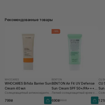
Рекомендованные товары
-19%
WHOCARES
BENTON
CU S
WHOCARES Bifida Barrier Sun
BENTON Air Fit UV Defense
CU 
Cream 40 мл
Sun Cream SPF 50+/PA++++
Sun
Солнцезащитный антиоксидантный крем
Легкий солнцезащитный крем с центеллой
50 мл
60 
799₴
690₴
1 21
850₴