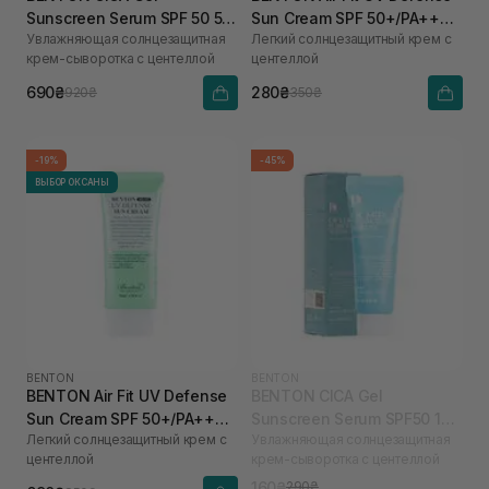
Sunscreen Serum SPF 50 50
Sun Cream SPF 50+/PA++++
Увлажняющая солнцезащитная
Легкий солнцезащитный крем с
мл
12 мл
крем-сыворотка с центеллой
центеллой
690₴
280₴
920₴
350₴
-19%
-45%
ВЫБОР ОКСАНЫ
BENTON
BENTON
BENTON Air Fit UV Defense
BENTON CICA Gel
Sun Cream SPF 50+/PA++++
Sunscreen Serum SPF50 12
Легкий солнцезащитный крем с
Увлажняющая солнцезащитная
50 мл
мл
центеллой
крем-сыворотка с центеллой
160₴
290₴