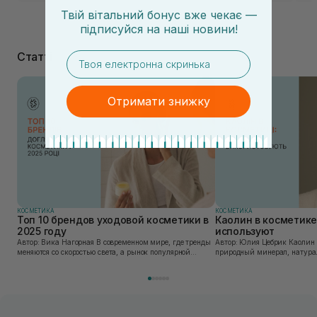
Твій вітальний бонус вже чекає —
підписуйся
на
наші новини!
Статті
email
Отримати знижку
КОСМЕТИКА
КОСМЕТИКА
Топ 10 брендов уходовой косметики в
Каолин в косметике:
2025 году
используют
Автор: Вика Нагорная В современном мире, где тренды
Автор: Юлия Цебрик Каолин в косметологии – это
меняются со скоростью света, а рынок популярной
природный минерал, натурал
косметики переполнен новыми предложениями, выбор
имеет множество преимущес
средства для ухода становится настоящим вызовом....
головы, благодаря большому 