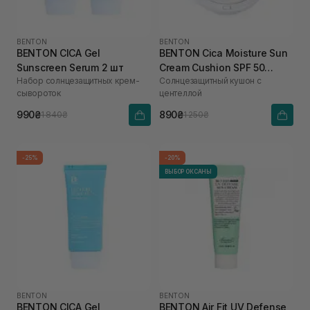
BENTON
BENTON
BENTON CICA Gel
BENTON Cica Moisture Sun
Sunscreen Serum 2 шт
Cream Cushion SPF 50
Набор солнцезащитных крем-
Солнцезащитный кушон с
PA++++ 15 г
сывороток
центеллой
990₴
890₴
1 840₴
1 250₴
-25%
-20%
ВЫБОР ОКСАНЫ
BENTON
BENTON
BENTON CICA Gel
BENTON Air Fit UV Defense