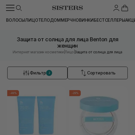
ВОЛОСЫ
ЛИЦО
ТЕЛО
ДОМ
МЕРЧ
НОВИНКИ
БЕСТСЕЛЛЕРЫ
АКЦ
Защита от солнца для лица Benton для
женщин
|
|
Интернет магазин косметики
Лицо
Защита от солнца для лица
Фильтр
Сортировать
2
-46%
-29%