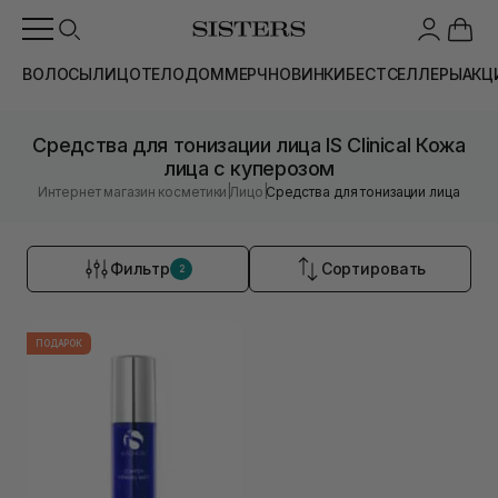
ВОЛОСЫ
ЛИЦО
ТЕЛО
ДОМ
МЕРЧ
НОВИНКИ
БЕСТСЕЛЛЕРЫ
АКЦ
Средства для тонизации лица IS Clinical Кожа
лица с куперозом
|
|
Интернет магазин косметики
Лицо
Средства для тонизации лица
Фильтр
Сортировать
2
ПОДАРОК