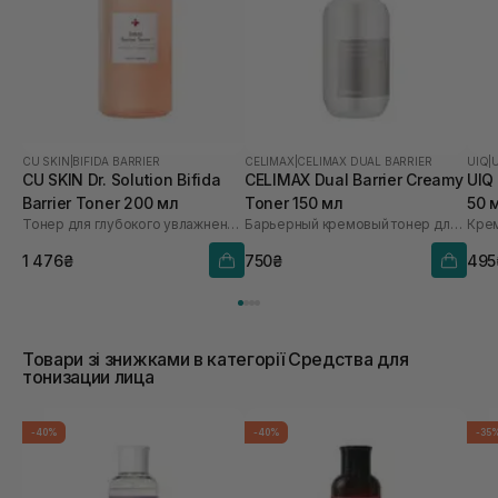
CU SKIN
|
BIFIDA BARRIER
CELIMAX
|
CELIMAX DUAL BARRIER
UIQ
|
CU SKIN Dr. Solution Bifida
CELIMAX Dual Barrier Creamy
UIQ
Barrier Toner 200 мл
Toner 150 мл
50 
Тонер для глубокого увлажнения с лизатом бифидобактерий 85%
Барьерный кремовый тонер для лица
Кре
1 476₴
750₴
495
Товари зі знижками в категорії Средства для
тонизации лица
-40%
-40%
-35