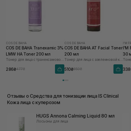
COS DE BAHA
COS DE BAHA
I'M 
COS DE BAHA Tranexamic 3%
COS DE BAHA AT Facial Toner
I'M
LMW HA Toner 200 мл
200 мл
30 
Тонер для лица с транексамовой кислотой
Тонер для лица с азелеиновой кислотой
Тоне
286₴
510₴
338
477₴
850₴
Отзывы о Средства для тонизации лица IS Clinical
Кожа лица с куперозом
HUGS Annona Calming Liquid 80 мл
Лосьоны для лица