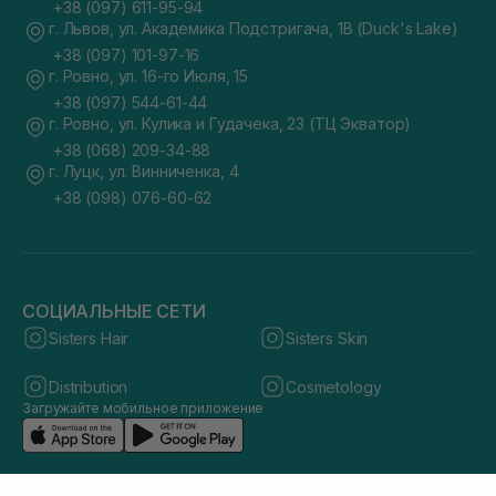
+38 (097) 611-95-94
г. Львов, ул. Академика Подстригача, 1В (Duck's Lake)
+38 (097) 101-97-16
г. Ровно, ул. 16-го Июля, 15
+38 (097) 544-61-44
г. Ровно, ул. Кулика и Гудачека, 23 (ТЦ Экватор)
+38 (068) 209-34-88
г. Луцк, ул. Винниченка, 4
+38 (098) 076-60-62
СОЦИАЛЬНЫЕ СЕТИ
Sisters Hair
Sisters Skin
Distribution
Cosmetology
Загружайте мобильное приложение