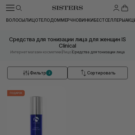
ВОЛОСЫ
ЛИЦО
ТЕЛО
ДОМ
МЕРЧ
НОВИНКИ
БЕСТСЕЛЛЕРЫ
АКЦ
Средства для тонизации лица для женщин IS
Clinical
|
|
Интернет магазин косметики
Лицо
Средства для тонизации лица
Фильтр
Сортировать
2
ПОДАРОК