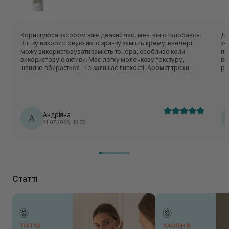
Користуюся засобом вже деякий час, мені він сподобався.
Ду
Влітку використовую його зранку замість крему, ввечері
зв
можу використовувати замість тонера, особливо коли
пр
використовую активи. Має легку молочкову текстуру,
ви
швидко вбирається і не залишає липкості. Аромат трохи
рі
незвичний - нагадує суміш трав:)
Андріяна
А
21.07.2026, 13:55
Статті