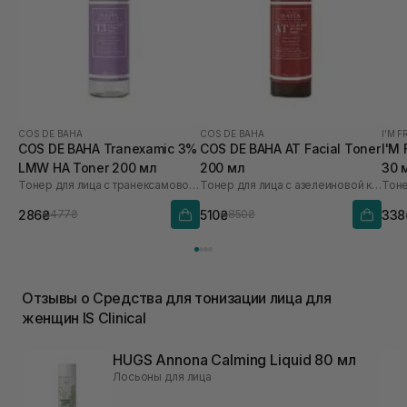
COS DE BAHA
COS DE BAHA
I'M 
COS DE BAHA Tranexamic 3%
COS DE BAHA AT Facial Toner
I'M
LMW HA Toner 200 мл
200 мл
30 
Тонер для лица с транексамовой кислотой
Тонер для лица с азелеиновой кислотой
Тоне
286₴
510₴
338
477₴
850₴
Отзывы о Средства для тонизации лица для
женщин IS Clinical
HUGS Annona Calming Liquid 80 мл
Лосьоны для лица