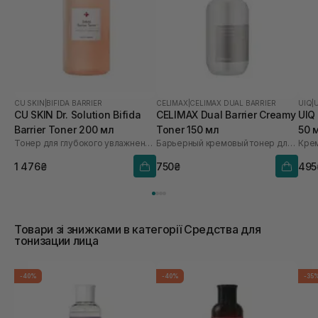
CU SKIN
|
BIFIDA BARRIER
CELIMAX
|
CELIMAX DUAL BARRIER
UIQ
|
CU SKIN Dr. Solution Bifida
CELIMAX Dual Barrier Creamy
UIQ
Barrier Toner 200 мл
Toner 150 мл
50 
Тонер для глубокого увлажнения с лизатом бифидобактерий 85%
Барьерный кремовый тонер для лица
Кре
1 476₴
750₴
495
Товари зі знижками в категорії Средства для
тонизации лица
-40%
-40%
-35