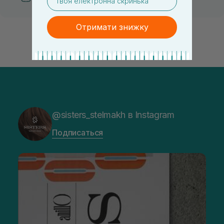
Отримати знижку
@sisters_stelmakh в Instagram
Подписаться