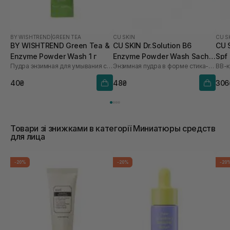
BY WISHTREND
|
GREEN TEA
CU SKIN
CU S
BY WISHTREND Green Tea &
CU SKIN Dr.Solution B6
CU 
Enzyme Powder Wash 1 г
Enzyme Powder Wash Sachet
Spf
Пудра энзимная для умывания с ароматом матча
Энзимная пудра в форме стика-саше с пиридоксином и каламином
BB-к
для проблемної та жирної
шкіри 1шт* 1 г
40₴
48₴
306
Товари зі знижками в категорії Миниатюры средств
для лица
-20%
-20%
-20