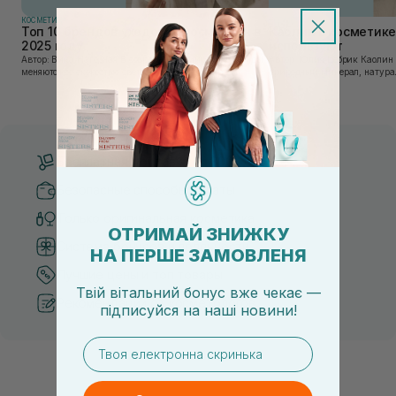
КОСМЕТИКА
КОСМЕТИКА
Топ 10 брендов уходовой косметики в
Каолин в косметике:
2025 году
используют
Автор: Вика Нагорная В современном мире, где тренды
Автор: Юлия Цебрик Каолин в косметологии – это
меняются со скоростью света, а рынок популярной
природный минерал, натурал
косметики переполнен новыми предложениями, выбор
имеет множество преимущес
средства для ухода становится настоящим вызовом....
головы, благодаря большому 
Бесплатная доставка от 3000 UAH
Безопасные способы оплаты
Только оригинальная косметика
ОТРИМАЙ ЗНИЖКУ
Система бонусов и лояльности
НА ПЕРШЕ ЗАМОВЛЕНЯ
Лучшие цены и топ товары
Твій вітальний бонус вже чекає —
Рекомендации от косметологов
підписуйся
на
наші новини!
email