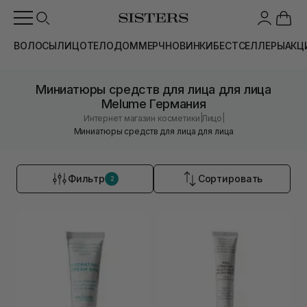
ВОЛОСЫ
ЛИЦО
ТЕЛО
ДОМ
МЕРЧ
НОВИНКИ
БЕСТСЕЛЛЕРЫ
АКЦ
Миниатюры средств для лица для лица
Melume Германия
|
|
Интернет магазин косметики
Лицо
Миниатюры средств для лица для лица
Фильтр
Сортировать
2