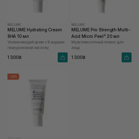
MELUME
MELUME
MELUME Hydrating Cream
MELUME Pro Strength Multi-
8HA 10 мл
Acid Micro Peel³ 20 мл
Увлажняющий крем с 8 видами
Мультикислотный пилинг для
гиалуроновой кислоты
лица
1 300₴
1 300₴
-25%
MELUME