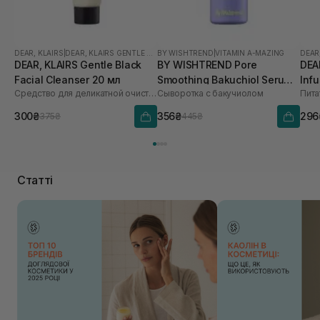
DEAR, KLAIRS
|
DEAR, KLAIRS GENTLE BLACK
BY WISHTREND
|
VITAMIN A-MAZING
DEAR
DEAR, KLAIRS Gentle Black
BY WISHTREND Pore
DEA
Facial Cleanser 20 мл
Smoothing Bakuchiol Serum
Inf
Средство для деликатной очистки лица
Сыворотка с бакучиолом
10 мл
300₴
356₴
296
375₴
445₴
Статті