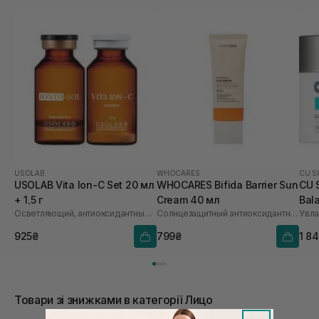
USOLAB
WHOCARES
CU S
USOLAB Vita Ion-C Set 20 мл
WHOCARES Bifida Barrier Sun
CU 
+ 1,5 г
Cream 40 мл
Bal
Осветляющий, антиоксидантный и омолаживающий набор
Солнцезащитный антиоксидантный крем
Увл
925₴
799₴
1 8
Товари зі знижками в категорії Лицо