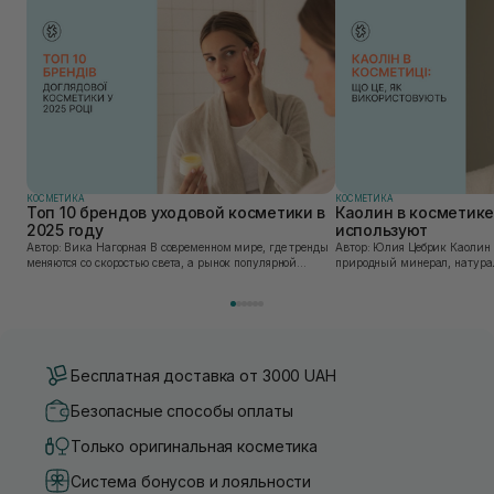
КОСМЕТИКА
КОСМЕТИКА
Топ 10 брендов уходовой косметики в
Каолин в косметике:
2025 году
используют
Автор: Вика Нагорная В современном мире, где тренды
Автор: Юлия Цебрик Каолин в косметологии – это
меняются со скоростью света, а рынок популярной
природный минерал, натурал
косметики переполнен новыми предложениями, выбор
имеет множество преимущес
средства для ухода становится настоящим вызовом....
головы, благодаря большому 
Бесплатная доставка от 3000 UAH
Безопасные способы оплаты
Только оригинальная косметика
Система бонусов и лояльности