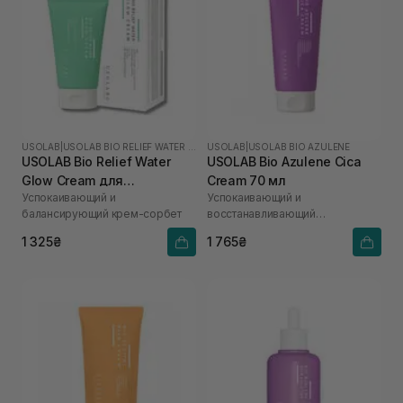
USOLAB
|
USOLAB BIO RELIEF WATER GLOW
USOLAB
|
USOLAB BIO AZULENE
USOLAB Bio Relief Water
USOLAB Bio Azulene Cica
Glow Cream для
Cream 70 мл
Успокаивающий и
Успокаивающий и
чувствительной кожи с
балансирующий крем-сорбет
восстанавливающий
нарушенным барьером 50
ламеллярный крем
мл
1 325₴
1 765₴