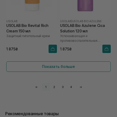
USOLAB
USOLAB
|
USOLAB BIO AZULENE
USOLAB Bio Revital Rich
USOLAB Bio Azulene Cica
Cream 150 мл
Solution 120 мл
Защитный питательный крем
Успокаивающая и
противовоспалительная
кремовая эссенция для
1 875₴
1 875₴
чувствительной и проблемной
кожи
Показать больше
←
1
2
3
4
→
Рекомендованные товары