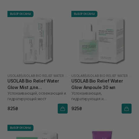
ВЫБОР ОКСАНЫ
ВЫБОР ОКСАНЫ
USOLAB
|
USOLAB BIO RELIEF WATER GLOW
USOLAB
|
USOLAB BIO RELIEF WATER GLOW
USOLAB Bio Relief Water
USOLAB Bio Relief Water
Glow Mist для
Glow Ampoule 30 мл
Успокаивающий, освежающий и
Успокаивающая,
чувствительной и
гидратирующий мост
гидратирующая и
раздраженной кожи 100
противоотечная сыворотка
мл
825₴
925₴
ВЫБОР ОКСАНЫ