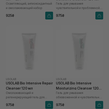
Осветляющий, антиоксидантный
Гель для умывания
и омолаживающий набор
чувствительной и проблемной
кожи
925₴
975₴
USOLAB
USOLAB
USOLAB Bio Intensive Repair
USOLAB Bio Intensive
Cleanser 120 мл
Moisturizing Cleanser 120
Омолаживающий и
Гель для умывания
мл
регенерирующий гель для
обезвоженной и чувствительной
умывания
кожи
975₴
975₴