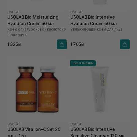
USOLAB
USOLAB
USOLAB Bio Moisturizing
USOLAB Bio Intensive
Hyaluron Cream 50 мл
Hyaluron Cream 50 мл
Крем с гиалуроновой кислотой и
Увлажняющий крем для лица
пептидами
1 325₴
1 765₴
ВЫБОР ОКСАНЫ
USOLAB
USOLAB
USOLAB Vita Ion-C Set 20
USOLAB Bio Intensive
мл + 1,5 г
Sensitive Cleanser 120 мл