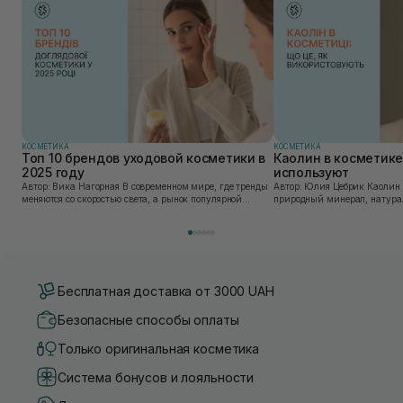
КОСМЕТИКА
КОСМЕТИКА
Топ 10 брендов уходовой косметики в
Каолин в косметике:
2025 году
используют
Автор: Вика Нагорная В современном мире, где тренды
Автор: Юлия Цебрик Каолин в косметологии – это
меняются со скоростью света, а рынок популярной
природный минерал, натурал
косметики переполнен новыми предложениями, выбор
имеет множество преимущес
средства для ухода становится настоящим вызовом....
головы, благодаря большому 
Бесплатная доставка от 3000 UAH
Безопасные способы оплаты
Только оригинальная косметика
Система бонусов и лояльности