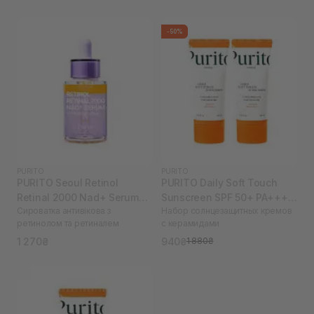
-50%
PURITO
PURITO
PURITO Seoul Retinol
PURITO Daily Soft Touch
Retinal 2000 Nad+ Serum
Sunscreen SPF 50+ PA++++
Сироватка антивікова з
Набор солнцезащитных кремов
30 мл
60 мл 2 шт
ретинолом та ретиналем
с керамидами
1 270₴
940₴
1 880₴