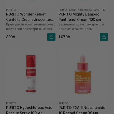
PURITO
PURITO
|
MIGHTY BAMBOO PANTHENOL
PURITO Wonder Releaf
PURITO Mighty Bamboo
Centella Cream Unscented
Panthenol Cream 100 мл
Крем для чувствительной кожи с
Барьерный крем с экстрактом
50 мл
центеллой без эфирных масел
бамбука и пантенолом
890₴
1 070₴
PURITO
PURITO
PURITO Hypochlorous Acid
PURITO TXA 6 Niacinamide
Rescue Spray 100 мл
10 Retinal Serum 30 мл