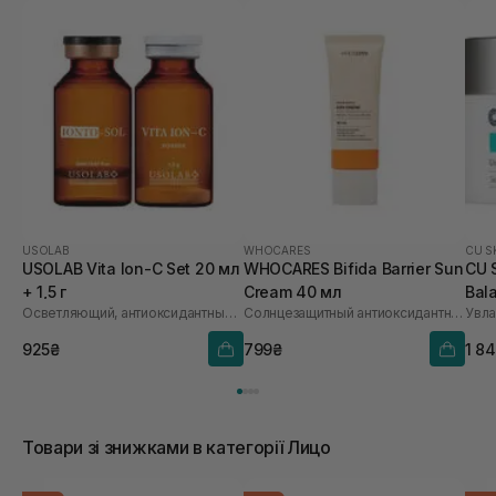
USOLAB
WHOCARES
CU S
USOLAB Vita Ion-C Set 20 мл
WHOCARES Bifida Barrier Sun
CU 
+ 1,5 г
Cream 40 мл
Bal
Осветляющий, антиоксидантный и омолаживающий набор
Солнцезащитный антиоксидантный крем
Увл
925₴
799₴
1 8
Товари зі знижками в категорії Лицо