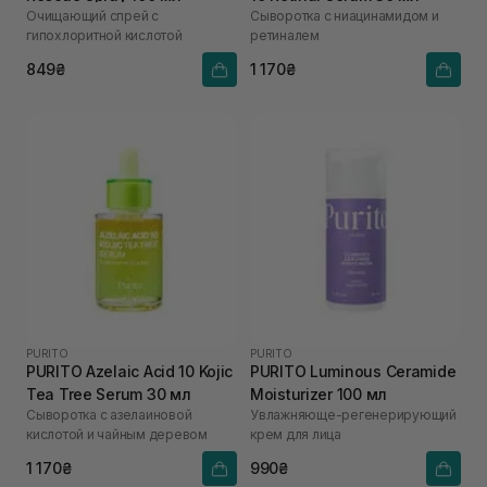
Очищающий спрей с
Сыворотка с ниацинамидом и
гипохлоритной кислотой
ретиналем
849₴
1 170₴
PURITO
PURITO
PURITO Azelaic Acid 10 Kojic
PURITO Luminous Ceramide
Tea Tree Serum 30 мл
Moisturizer 100 мл
Сыворотка с азелаиновой
Увлажняюще-регенерирующий
кислотой и чайным деревом
крем для лица
1 170₴
990₴