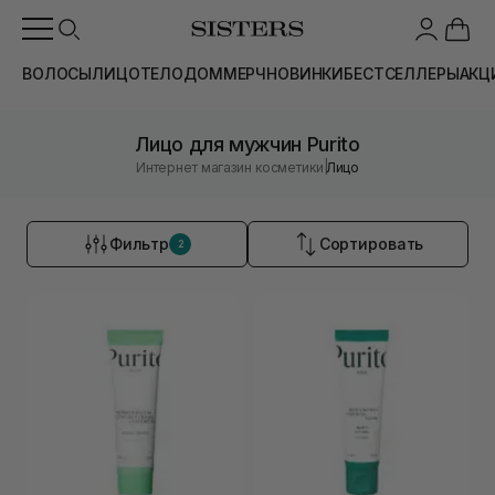
ВОЛОСЫ
ЛИЦО
ТЕЛО
ДОМ
МЕРЧ
НОВИНКИ
БЕСТСЕЛЛЕРЫ
АКЦ
Лицо для мужчин Purito
|
Интернет магазин косметики
Лицо
Фильтр
Сортировать
2