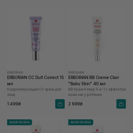
ERBORIAN
ERBORIAN
ERBORIAN CC Dull Correct 15
ERBORIAN BB Creme Clair
мл
"Baby Skin" 40 мл
Корректирующий СС крем для
ВВ Крем Клеар 5-в-1 с эффектом
лица
кожа как у ребенка
1 499₴
2 699₴
ВЫБОР ОКСАНЫ
ВЫБОР ОКСАНЫ