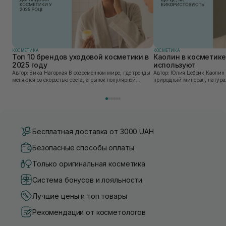
КОСМЕТИКА
КОСМЕТИКА
Топ 10 брендов уходовой косметики в
Каолин в косметике:
2025 году
используют
Автор: Вика Нагорная В современном мире, где тренды
Автор: Юлия Цебрик Каолин в косметологии – это
меняются со скоростью света, а рынок популярной
природный минерал, натурал
косметики переполнен новыми предложениями, выбор
имеет множество преимущес
средства для ухода становится настоящим вызовом....
головы, благодаря большому 
Бесплатная доставка от 3000 UAH
Безопасные способы оплаты
Только оригинальная косметика
Система бонусов и лояльности
Лучшие цены и топ товары
Рекомендации от косметологов