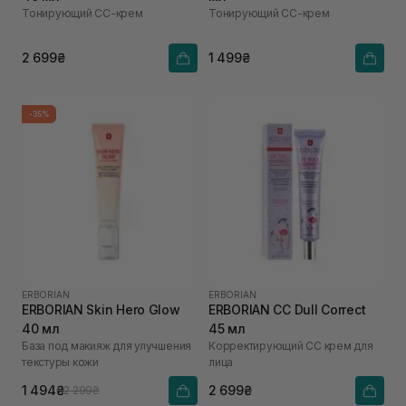
Тонирующий СС-крем
Тонирующий СС-крем
2 699₴
1 499₴
-35%
ERBORIAN
ERBORIAN
ERBORIAN Skin Hero Glow
ERBORIAN CC Dull Correct
40 мл
45 мл
База под макияж для улучшения
Корректирующий СС крем для
текстуры кожи
лица
1 494₴
2 699₴
2 299₴