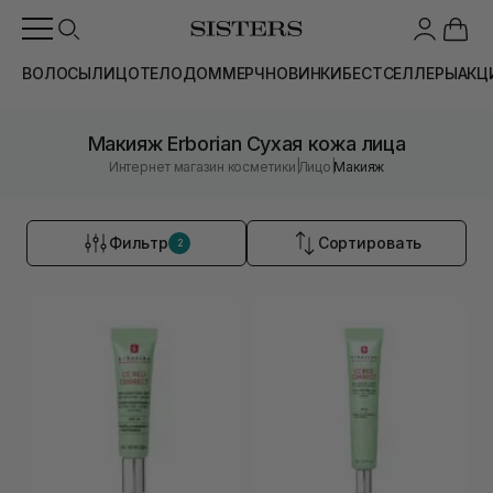
ВОЛОСЫ
ЛИЦО
ТЕЛО
ДОМ
МЕРЧ
НОВИНКИ
БЕСТСЕЛЛЕРЫ
АКЦ
Макияж Erborian Сухая кожа лица
|
|
Интернет магазин косметики
Лицо
Макияж
Фильтр
Сортировать
2