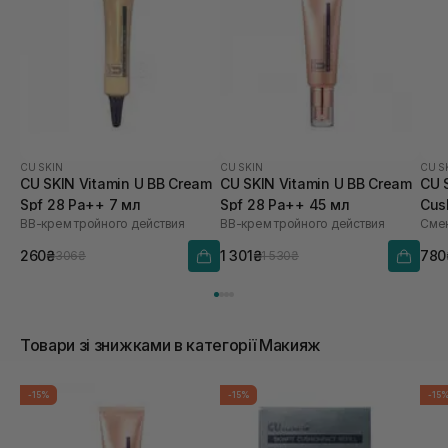
CU SKIN
CU SKIN
CU S
CU SKIN Vitamin U BB Cream
CU SKIN Vitamin U BB Cream
CU 
Spf 28 Pa++ 7 мл
Spf 28 Pa++ 45 мл
Cus
BB-крем тройного действия
BB-крем тройного действия
Смен
21 
260₴
1 301₴
780
306₴
1 530₴
Товари зі знижками в категорії Макияж
-15%
-15%
-15