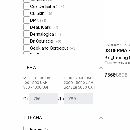
Cos De Baha
(+14)
Cu Skin
(+5)
DMK
(+1)
Dear, Klairs
(+1)
Dermalogica
(+1)
Dr. Ceuracle
(+6)
JS DERMA
|
JS 
Geek and Gorgeous
(+3)
JS DERMA Pr
I'm From
(+1)
Brighening
IS Clinical
(+3)
Сыворотка 
ЦЕНА
Instytutum
(+1)
756₴
889₴
Js Derma
Меньше 100 UAH
1000 – 2000 UAH
Manyo Factory
100 – 500 UAH
2000 – 5000 UAH
(+3)
500 – 1000 UAH
Больше 5000 UAH
Medik8
(+11)
Needly
(+6)
От
До
Perolite
(+2)
Purito
(+3)
СТРАНА
Question and Answer
(+2)
Theramid
(+9)
Корея
(2)