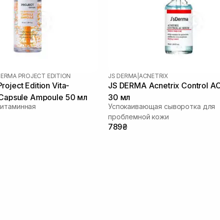
DERMA PROJECT EDITION
JS DERMA
|
ACNETRIX
oject Edition Vita-
JS DERMA Acnetrix Control A
 Capsule Ampoule 50 мл
30 мл
витаминная
Успокаивающая сыворотка для
проблемной кожи
789₴