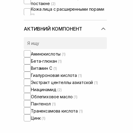
постакне
(2)
Кожа лица с расширенными порами
(1)
Кожа лица с нарушенным
барьером
(1)
АКТИВНИЙ КОМПОНЕНТ
Сыворотки от постакне
(2)
Аминокислоты
(1)
Бета-глюкан
(1)
Витамин C
(1)
Гиалуроновая кислота
(1)
Экстракт центеллы азиатской
(1)
Ниацинамид
(2)
Облепиховое масло
(1)
Пантенол
(1)
Транексамова кислота
(1)
Цинк
(1)