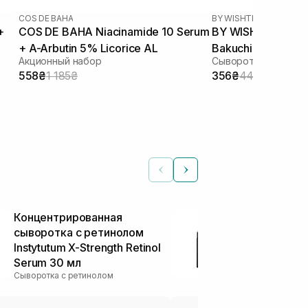
COS DE BAHA
BY WISHTREND
|
VITAMI
+
COS DE BAHA Niacinamide 10 Serum
BY WISHTREND Po
+ A-Arbutin 5% Licorice AL
Bakuchiol Serum 1
Акционный набор
Сыворотка с бакуч
558₴
1 185₴
356₴
445₴
Концентрированная
Антивозрас
сыворотка с ретинолом
MEDIK8 Liqui
Instytutum X-Strength Retinol
Advanced MP
Serum 30 мл
мл
Сыворотка с ретинолом
Другие сыворот