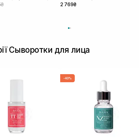
5₴
2 769₴
рії Сыворотки для лица
-40%