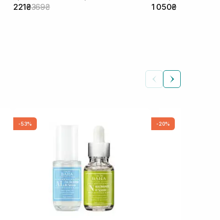
221₴
369₴
1 050₴
-53%
-20%