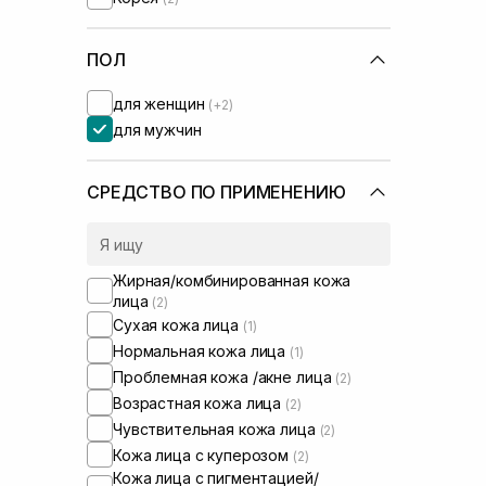
Transparent-Lab
(+3)
Usolab
(+2)
ПОЛ
для женщин
(+2)
для мужчин
СРЕДСТВО ПО ПРИМЕНЕНИЮ
Жирная/комбинированная кожа
лица
(2)
Сухая кожа лица
(1)
Нормальная кожа лица
(1)
Проблемная кожа /акне лица
(2)
Возрастная кожа лица
(2)
Чувствительная кожа лица
(2)
Кожа лица с куперозом
(2)
Кожа лица с пигментацией/