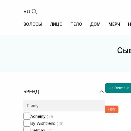
RU
ВОЛОСЫ
ЛИЦО
ТЕЛО
ДОМ
МЕРЧ
Н
Сыв
Js Derma
БРЕНД
-15%
Acnemy
(+1)
By Wishtrend
(+5)
Celimax
(+1)