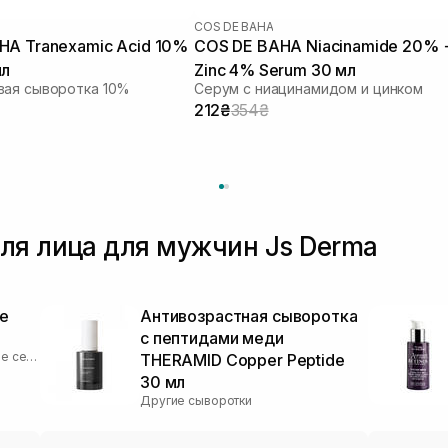
COS DE BAHA
HA Tranexamic Acid 10%
COS DE BAHA Niacinamide 20% 
мл
Zinc 4% Serum 30 мл
вая сыворотка 10%
Серум с ниацинамидом и цинком
212₴
354₴
ля лица для мужчин Js Derma
e
Антивозрастная сыворотка
с пептидами меди
Увлажняющие и успокаивающие серумы
THERAMID Copper Peptide
30 мл
Другие сыворотки