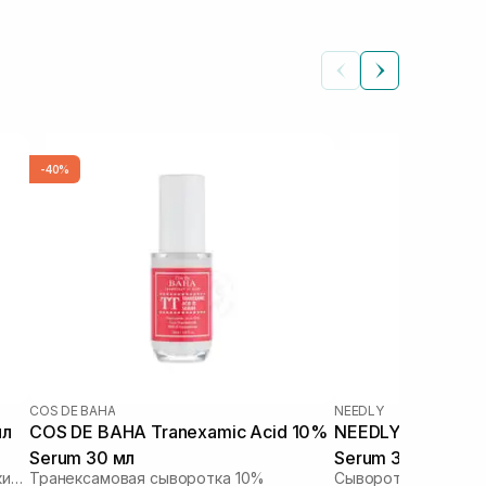
-40%
COS DE BAHA
NEEDLY
мл
COS DE BAHA Tranexamic Acid 10%
NEEDLY Azelaic Ac
Serum 30 мл
Serum 30 мл
Активная сыворотка с азелаиновой кислотой
Транексамовая сыворотка 10%