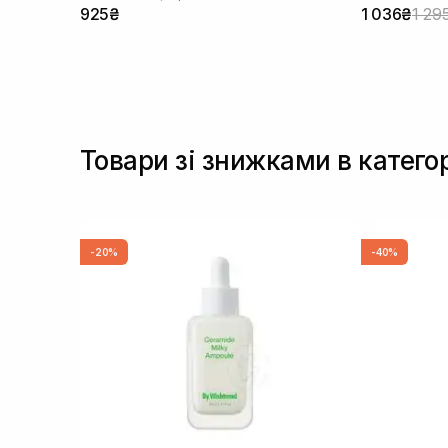
925₴
1 036₴
1 29
Товари зі знижками в катего
-20%
-40%