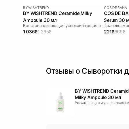
BY WISHTREND
COS DE BAHA
BY WISHTREND Ceramide Milky
COS DE BA
Ampoule 30 мл
Serum 30 
Восстанавливающая успокаивающая ампула для лица
Транексамо
1 036₴
1 295₴
221₴
369₴
Отзывы о Сыворотки д
BY WISHTREND Ceramid
Milky Ampoule 30 мл