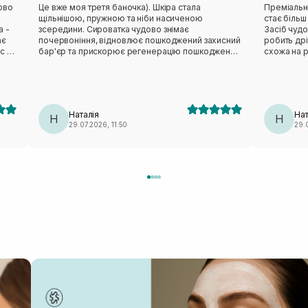
ово
Це вже моя третя баночка). Шкіра стала
Преміальни
щільнішою, пружною та ніби насиченою
стає біль
а -
зсередини. Сироватка чудово знімає
Засіб чудо
ає
почервоніння, відновлює пошкоджений захисний
робить др
с -
бар'єр та прискорює регенерацію пошкоджень.
схожа на р
н,
Але потрібно використовувати тривало, не
не залишає
лінуватись і буде очікуваний результат.
гіалуронов
сушить шкі
а,
же
Наталія
Нат
теж
Н
Н
29.07.2026, 11:50
29.