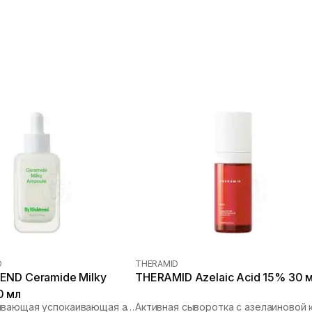
D
THERAMID
END Ceramide Milky
THERAMID Azelaic Acid 15% 30 
0 мл
Восстанавливающая успокаивающая ампула для лица