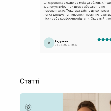
Ця сироватка є одною з моїх улюблених. Чуд
зволожує шкіру, при цьому абсолютно не
перевантажує. Текстура дійсно дуже приємн
легка, швидко поглинається, не липне і залиш
після себе комфортне відчуття. Окремий плю
це склад. Сироватка містить кераміди, сквала
пантенол, центелу, пептиди. Вони класно
відновлюють захисний бар’єр шкіри,
заспокоюють шкіру і утримують вологу. Шкод
що цю версію знімають з виробництва, але в
Андріяна
чекаю на оновлену формулу, по опису вона 
А
04.08.2026, 20:30
мала би підійти моїй шкірі🥹
Статті