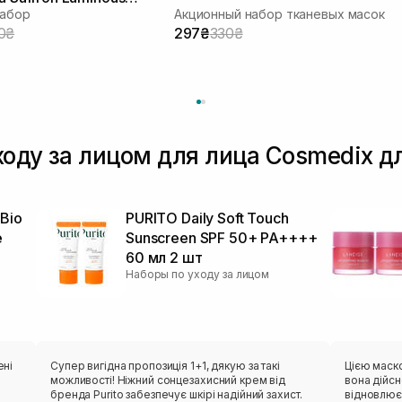
набор
Акционный набор тканевых масок
0₴
297₴
330₴
ходу за лицом для лица Cosmedix 
Bio
PURITO Daily Soft Touch
e
Sunscreen SPF 50+ PA++++
60 мл 2 шт
Наборы по уходу за лицом
ені
Супер вигідна пропозиція 1+1, дякую за такі
Цією маско
можливості! Ніжний сонцезахисний крем від
вона дійсн
бренда Purito забезпечує шкірі надійний захист.
відновлює