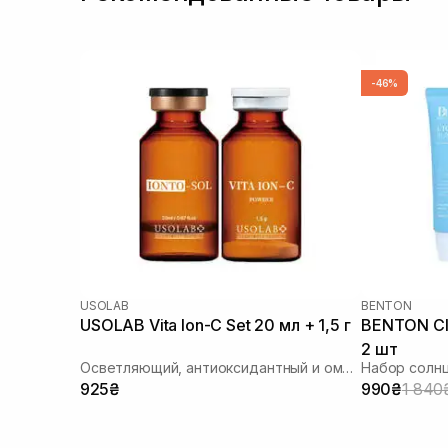
-46%
USOLAB
BENTON
USOLAB Vita Ion-C Set 20 мл + 1,5 г
BENTON CI
2 шт
Осветляющий, антиоксидантный и омолаживающий набор
925₴
990₴
1 840