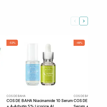
-53%
-49%
COS DE BAHA
COS DE BAHA
COS DE BAHA Niacinamide 10 Serum
COS DE BAHA Sali
+ A-Arbutin 5% Licorice AL
Serum + Azelaic A