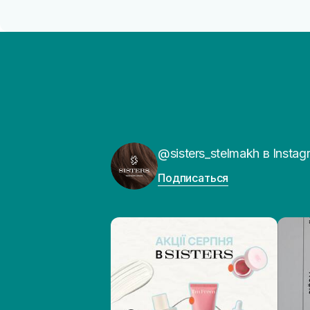
@sisters_stelmakh в Instag
Подписаться