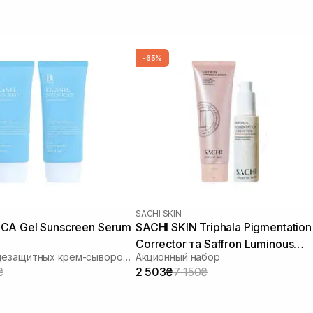
-65%
SACHI SKIN
CA Gel Sunscreen Serum
SACHI SKIN Triphala Pigmentation
Corrector та Saffron Luminous
Набор солнцезащитных крем-сывороток
Акционный набор
Cleanser
₴
2 503₴
7 150₴