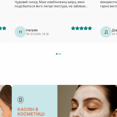
Чудовий склад. Маю комбіновану шкіру, мені
використов
подобається його легша текстура, не забиває
гарно вигл
пори, наношу із задоволенням!
Наталія
Ді
Н
Д
05.07.2026, 19:32
30.