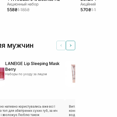
Акционный набор
Акційний набір
558₴
1 185₴
570₴
1 125₴
для мужчин
LANEIGE Lip Sleeping Mask
SACHI SKIN S
Berry
Cleanser 2 ш
Наборы по уходу за лицом
Наборы по уход
ю напевно користувались вже всі І
Вигідна покупка 1+1. Засіб ду
о топ для обвітрених сухих губ, за ніч
консистенцію густого гель-крем
 і зволожує Люблю також
водою просто емульгує в легк