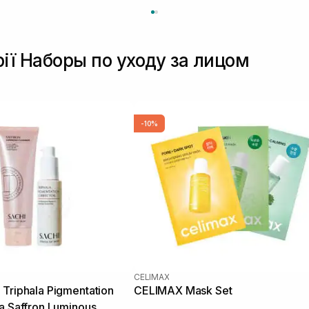
рії Наборы по уходу за лицом
-10%
CELIMAX
Triphala Pigmentation
CELIMAX Mask Set
а Saffron Luminous