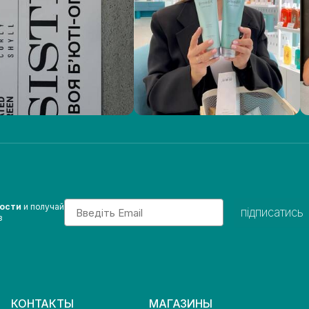
Email
вости
и получай
підписатись
з
КОНТАКТЫ
МАГАЗИНЫ