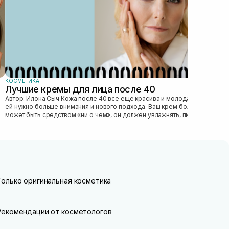
КОСМЕТИКА
Лучшие кремы для лица после 40
Автор: Илона Сыч Кожа после 40 все еще красива и молода, просто
ей нужно больше внимания и нового подхода. Ваш крем больше не
может быть средством «ни о чем», он должен увлажнять, питать,
улучшать...
Только оригинальная косметика
Рекомендации от косметологов