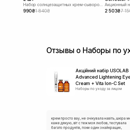
Набор солнцезащитных крем-сывороток
Акционный 
Cleanser
990₴
1 840₴
2 503₴
7 15
Отзывы о Наборы по у
Акційний набір USOLAB 
Advanced Lightening Ey
Cream + Vita Ion-C Set
Наборы по уходу за лицом
крем просто вау, не очікувала навіть, шкіра м
каже дякую, віт с теж моя любов, тестувала
багато продуктів, поки один з найкращих,