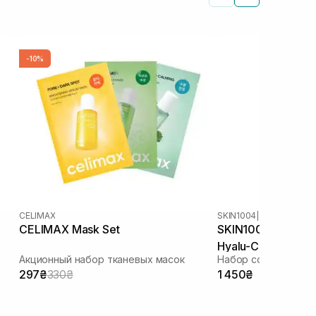
-10%
CELIMAX
SKIN1004
|
CELIMAX Mask Set
SKIN1004 Madagas
Hyalu-Cica Water-
Акционный набор тканевых масок
297₴
330₴
1 450₴