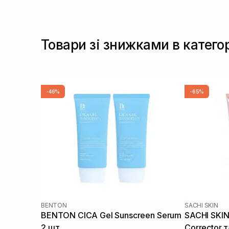
Товари зі знижками в катего
-46%
-65%
BENTON
SACHI SKIN
BENTON CICA Gel Sunscreen Serum
SACHI SKIN 
2 шт
Corrector т