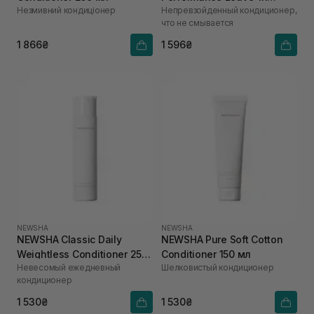
Незмивний кондиціонер
Непревзойденный кондиционер,
Conditioner 250 мл
что не смывается
1 866₴
1 596₴
NEWSHA
NEWSHA
NEWSHA Classic Daily
NEWSHA Pure Soft Cotton
Weightless Conditioner 250
Conditioner 150 мл
Невесомый ежедневный
Шелковистый кондиционер
мл
кондиционер
1 530₴
1 530₴