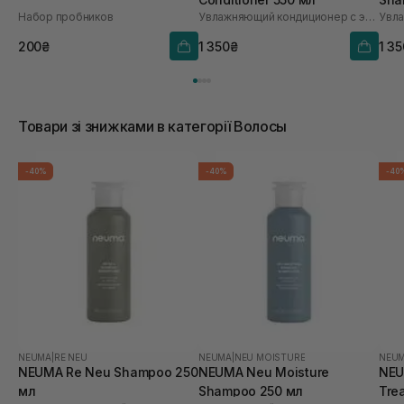
Набор пробников
Увлажняющий кондиционер с экстрактом зерна
200₴
1 350₴
1 3
Товари зі знижками в категорії Волосы
-40%
-40%
-40
NEUMA
|
RE NEU
NEUMA
|
NEU MOISTURE
NEU
NEUMA Re Neu Shampoo 250
NEUMA Neu Moisture
NEU
мл
Shampoo 250 мл
Tre