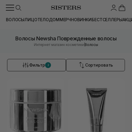
ВОЛОСЫ
ЛИЦО
ТЕЛО
ДОМ
МЕРЧ
НОВИНКИ
БЕСТСЕЛЛЕРЫ
АКЦ
Волосы Newsha Поврежденные волосы
|
Интернет магазин косметики
Волосы
Фильтр
Сортировать
2