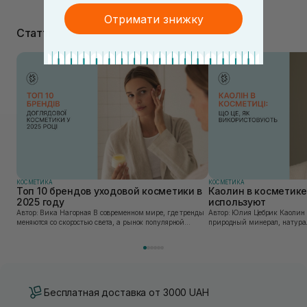
Отримати знижку
Статті
КОСМЕТИКА
КОСМЕТИКА
Топ 10 брендов уходовой косметики в
Каолин в косметике:
2025 году
используют
Автор: Вика Нагорная В современном мире, где тренды
Автор: Юлия Цебрик Каолин в косметологии – это
меняются со скоростью света, а рынок популярной
природный минерал, натурал
косметики переполнен новыми предложениями, выбор
имеет множество преимущес
средства для ухода становится настоящим вызовом....
головы, благодаря большому 
Бесплатная доставка от 3000 UAH