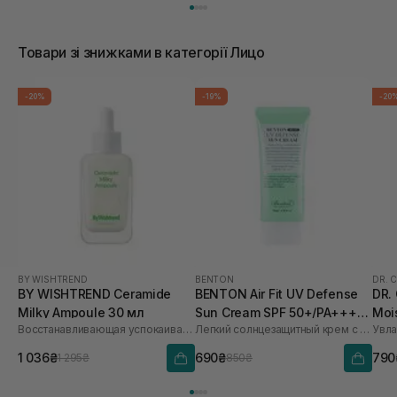
Товари зі знижками в категорії Лицо
-20%
-19%
-20
BY WISHTREND
BENTON
DR. 
BY WISHTREND Ceramide
BENTON Air Fit UV Defense
DR.
Milky Ampoule 30 мл
Sun Cream SPF 50+/PA++++
Moi
Восстанавливающая успокаивающая ампула для лица
Легкий солнцезащитный крем с центеллой
50 мл
мл
1 036₴
690₴
790
1 295₴
850₴