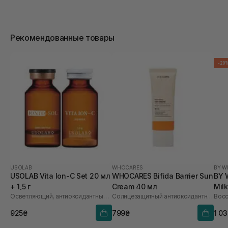
Рекомендованные товары
-20
USOLAB
WHOCARES
BY W
USOLAB Vita Ion-C Set 20 мл
WHOCARES Bifida Barrier Sun
BY 
+ 1,5 г
Cream 40 мл
Mil
Осветляющий, антиоксидантный и омолаживающий набор
Солнцезащитный антиоксидантный крем
925₴
799₴
1 0