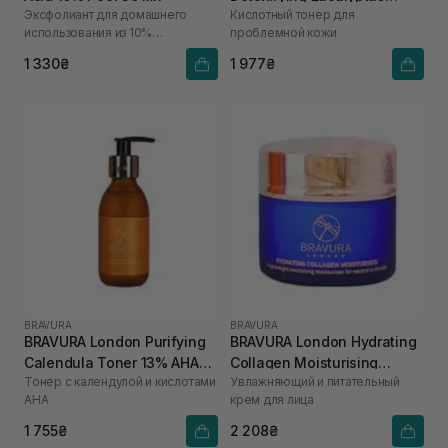
Эксфолиант для домашнего
Кислотный тонер для
Astringent Toner 15%
использования из 10%
проблемной кожи
AHA/BHA 150 мл
гликолевой кислоты
1 330₴
1 977₴
BRAVURA
BRAVURA
BRAVURA London Purifying
BRAVURA London Hydrating
Calendula Toner 13% AHA
Collagen Moisturising
Тонер с календулой и кислотами
Увлажняющий и питательный
150 мл
Cream 50 мл
АНА
крем для лица
1 755₴
2 208₴