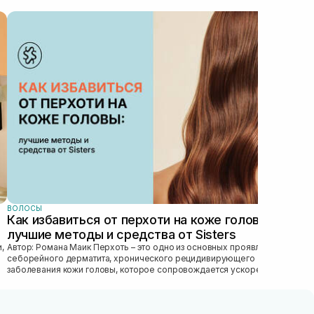
ВОЛ
Ма
ТО
Гла
пра
ухо
важн
ВОЛОСЫ
Как избавиться от перхоти на коже головы:
лучшие методы и средства от Sisters
Автор: Романа Маик Перхоть – это одно из основных проявлений
себорейного дерматита, хронического рецидивирующего
заболевания кожи головы, которое сопровождается ускоренным
обновлением рогового эпител...