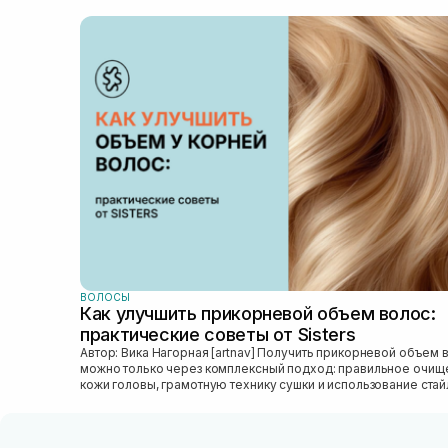
ВОЛОСЫ
Как улучшить прикорневой объем волос:
практические советы от Sisters
Автор: Вика Нагорная [artnav] Получить прикорневой объем волос
можно только через комплексный подход: правильное очищ
кожи головы, грамотную технику сушки и использование стай
который...