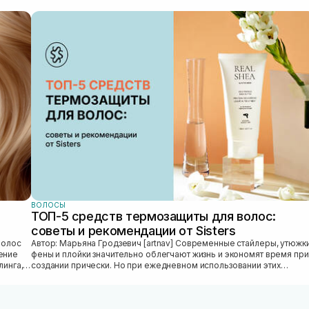
ВОЛОСЫ
ТОП-5 средств термозащиты для волос:
советы и рекомендации от Sisters
Автор: Марьяна Гродзевич [artnav] Современные стайлеры, утюжки,
ение
фены и плойки значительно облегчают жизнь и экономят время при
линга,
создании прически. Но при ежедневном использовании этих
приборов во...