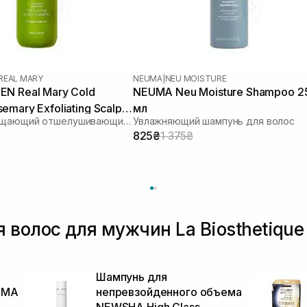
REAL MARY
NEUMA
|
NEU MOISTURE
N Real Mary Cold
NEUMA Neu Moisture Shampoo 2
emary Exfoliating Scalp
мл
Глубоко очищающий отшелушивающий шампунь с соком розмарина
Увлажняющий шампунь для волос
00 мл
825₴
1 375₴
 волос для мужчин La Biosthetique
Шампунь для
UMA
непревзойденного объема
л
NEWSHA High Class