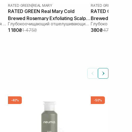
RATED GREEN
|
REAL MARY
RATED GREEN
|
REAL MA
RATED GREEN Real Mary Cold
RATED GREEN Real
Brewed Rosemary Exfoliating Scalp
Brewed Rosemary E
Укрепляющий шампунь от выпадения волос
Глубокоочищающий отшелушивающий шампунь с соком розмарина
Shampoo 400 ml
Shampoo 100 мл
1 180₴
1 475₴
380₴
475₴
-40%
-50%