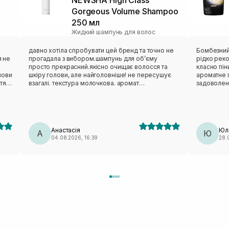
Gorgeous Volume Shampoo
250 мл
Жидкий шампунь для волос
давно хотіла спробувати цей бренд та точно не
Бомбезний
я не
прогадала з вибором.шампунь для обʼєму
рідко рек
просто прекрасний.якісно очищає волосся та
класно пін
лови
шкіру голови, але найголовніше! не пересушує
ароматне п
ття
взагалі. текстура молочкова. аромат
задоволенн
божественний. це справді такий люкс
Рекоменд
е.
догляд,після якого відчуття комфорту і розкіші.
ую
дуже раджу! використовую разом із
кондиціонером від цього бренду classic daily.
Анастасія
Юл
А
Ю
04.08.2026, 16:39
28.