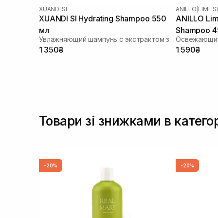
XUANDI SI
ANILLO
|
LIME 
XUANDI SI Hydrating Shampoo 550
ANILLO Lim
мл
Shampoo 4
Увлажняющий шампунь с экстрактом зерна
Освежающи
1 350₴
1 590₴
Товари зі знижками в катего
-20%
-20%