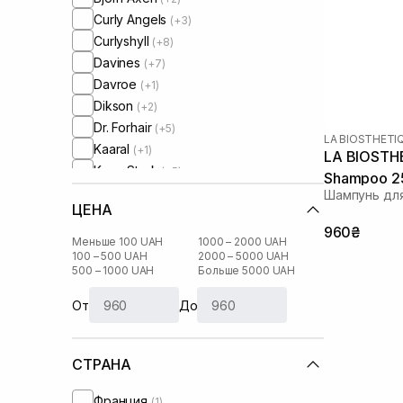
Curly Angels
(+3)
Curlyshyll
(+8)
Davines
(+7)
Davroe
(+1)
Dikson
(+2)
Dr. Forhair
(+5)
LA BIOSTHETI
Kaaral
(+1)
LA BIOSTHE
Keen Strok
(+5)
Shampoo 2
La Biosthetique
Шампунь дл
ЦЕНА
Lebel
(+2)
960₴
Mediceuticals
(+3)
Меньше 100 UAH
1000 – 2000 UAH
Mirella Professional
100 – 500 UAH
2000 – 5000 UAH
(+1)
500 – 1000 UAH
Больше 5000 UAH
Muran
(+1)
Neuma
(+1)
От
До
Orising
(+8)
Perolite
(+1)
СТРАНА
Rated Green
(+6)
Round Lab
(+1)
Франция
(1)