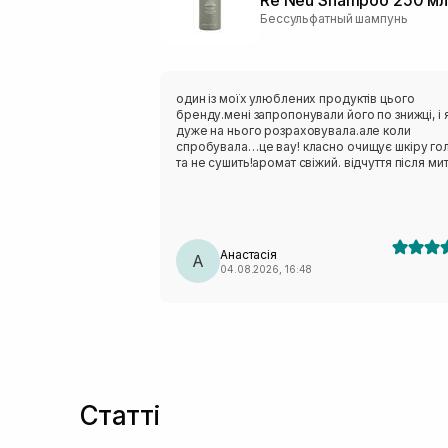
Бессульфатный шампунь
один із моїх улюблених продуктів цього
бренду.мені запропонували його по знижці, і 
дуже на нього розраховувала.але коли
спробувала…це вау! класно очищує шкіру го
та не сушить!аромат свіжий. відчуття після ми
голови - не передати словами. відчуття
прохолоди на шкірі голови це щось нереальн
коли маю складний день завжди використов
цей шампунь,він начебто знімає стресс цією
прохолодною дією.
Анастасія
А
04.08.2026, 16:48
Статті