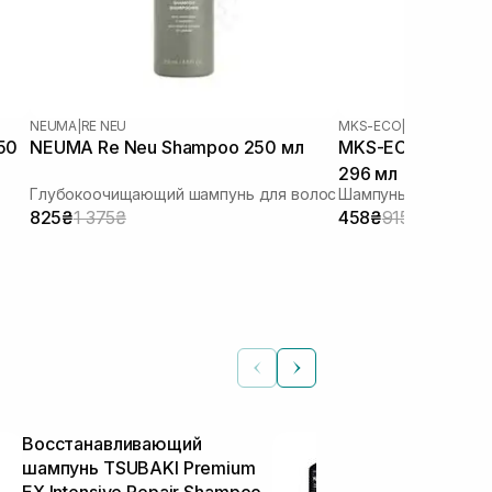
NEUMA
|
RE NEU
MKS-ECO
|
FINE HAIR
50
NEUMA Re Neu Shampoo 250 мл
MKS-ECO Nourish 
296 мл
Глубокоочищающий шампунь для волос
Шампунь для тонки
825₴
1 375₴
458₴
915₴
Восстанавливающий
Шампунь дл
шампунь TSUBAKI Premium
использован
EX Intensive Repair Shampoo
волос LOLA M