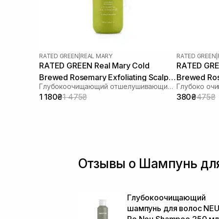
RATED GREEN
|
REAL MARY
RATED GREEN
|
RATED GREEN Real Mary Cold
RATED GREE
Brewed Rosemary Exfoliating Scalp
Brewed Ros
Глубокоочищающий отшелушивающий шампунь с соком розмарина
Shampoo 400 ml
Shampoo 1
1 180₴
1 475₴
380₴
475₴
Отзывы о Шампунь для
Глубокоочищающий
шампунь для волос NE
Re Neu Shampoo 250 м