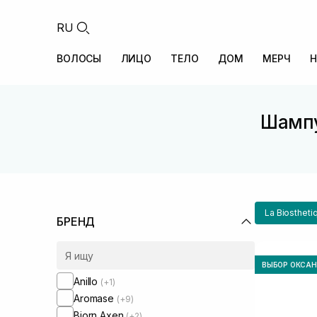
RU
ВОЛОСЫ
ЛИЦО
ТЕЛО
ДОМ
МЕРЧ
Н
Шампу
La Biostheti
БРЕНД
ВЫБОР ОКСА
Anillo
(+1)
Aromase
(+9)
Bjorn Axen
(+2)