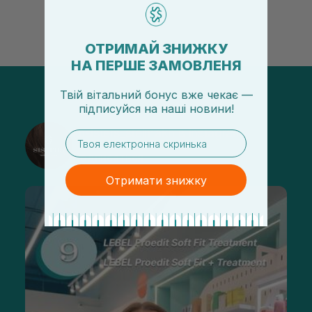
ОТРИМАЙ ЗНИЖКУ
НА ПЕРШЕ ЗАМОВЛЕНЯ
Твій вітальний бонус вже чекає —
підписуйся
на
наші новини!
@sisters_stelmakh в Instagram
email
Подписаться
Отримати знижку