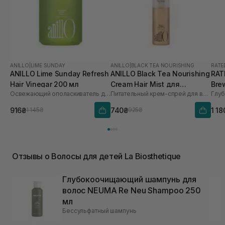
ANILLO
|
LIME SUNDAY
ANILLO
|
BLACK TEA NOURISHING
RATE
ANILLO Lime Sunday Refresh
ANILLO Black Tea Nourishing
RAT
Hair Vinegar 200 мл
Cream Hair Mist для
Bre
Освежающий ополаскиватель для волос
Питательный крем-спрей для волос
зволоження та
Sca
розгладження волосся 70
916₴
740₴
1 18
1 145₴
925₴
мл
Отзывы о Волосы для детей La Biosthetique
Глубокоочищающий шампунь для
волос NEUMA Re Neu Shampoo 250
мл
Бессульфатный шампунь