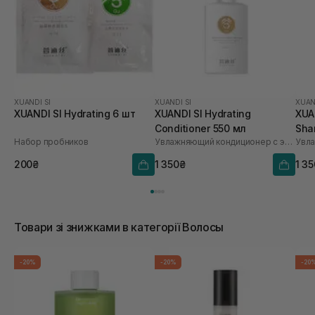
XUANDI SI
XUANDI SI
XUAN
XUANDI SI Hydrating 6 шт
XUANDI SI Hydrating
XUA
Conditioner 550 мл
Sha
Набор пробников
Увлажняющий кондиционер с экстрактом зерна
200₴
1 350₴
1 3
Товари зі знижками в категорії Волосы
-20%
-20%
-20