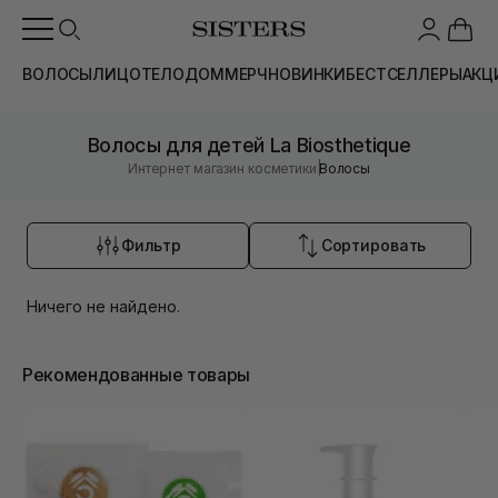
ВОЛОСЫ
ЛИЦО
ТЕЛО
ДОМ
МЕРЧ
НОВИНКИ
БЕСТСЕЛЛЕРЫ
АКЦ
Волосы для детей La Biosthetique
|
Интернет магазин косметики
Волосы
Фильтр
Сортировать
Ничего не найдено.
Рекомендованные товары