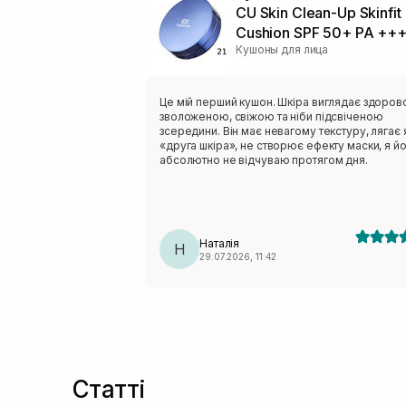
CU Skin Clean-Up Skinfit
Cushion SPF 50+ PA +++
Кушоны для лица
Це мій перший кушон. Шкіра виглядає здоров
зволоженою, свіжою та ніби підсвіченою
зсередини. Він має невагому текстуру, лягає 
«друга шкіра», не створює ефекту маски, я й
абсолютно не відчуваю протягом дня.
Наталія
Н
29.07.2026, 11:42
Статті