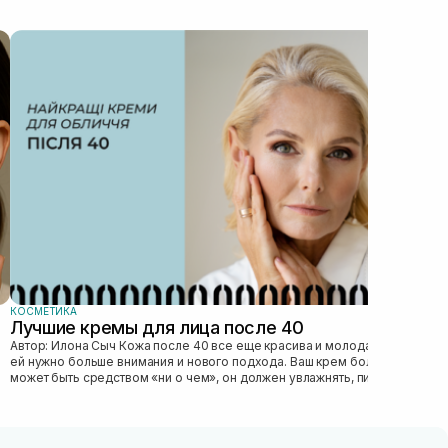
КОС
Ка
Автор: Илона 
явл
без
это 
КОСМЕТИКА
Лучшие кремы для лица после 40
Автор: Илона Сыч Кожа после 40 все еще красива и молода, просто
ей нужно больше внимания и нового подхода. Ваш крем больше не
может быть средством «ни о чем», он должен увлажнять, питать,
улучшать...