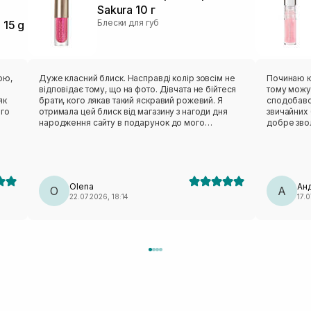
Sakura 10 г
Блески для губ
 15 g
ою,
Дуже класний блиск. Насправді колір зовсім не
Починаю к
відповідає тому, що на фото. Дівчата не бійтеся
тому можу 
як
брати, кого лякав такий яскравий рожевий. Я
сподобався
ого
отримала цей блиск від магазину з нагоди дня
звичайних 
народження сайту в подарунок до мого
добре звол
основного замовлення. Він легкий, зовсім не має
Дає краси
відчуття чи то маски, чи то масла/олії на губах.
вишеньки
Відсувається холодком і легесеньким
бальзамів 
пощипуванням. А колір прозорий з ніжно-
рожевим «димком». Я дуже-дуже задоволена ☺️
Olena
Ан
дякую, Sisters, це так приємно отримувати такі
O
А
22.07.2026, 18:14
17.0
круті подарунки 🎁❤️