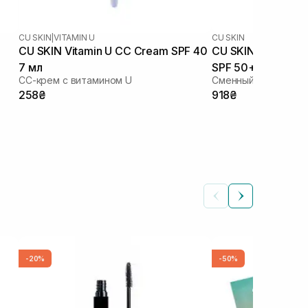
CU SKIN
|
VITAMIN U
CU SKIN
CU SKIN Vitamin U CC Cream SPF 40
CU SKIN Clean-Up 
7 мл
SPF 50+ PA+++ 15
СС-крем с витамином U
Сменный рефил к к
258₴
918₴
-20%
-50%