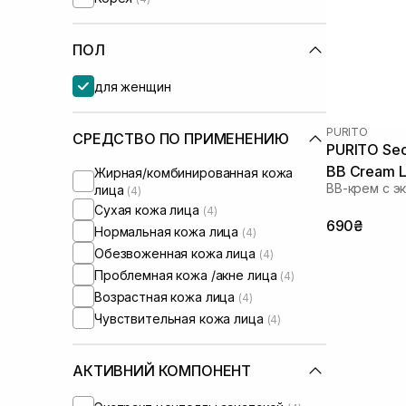
Usolab
(+1)
ПОЛ
для женщин
PURITO
СРЕДСТВО ПО ПРИМЕНЕНИЮ
PURITO Seo
BB Cream L
Жирная/комбинированная кожа
ВВ-крем с э
лица
(4)
Сухая кожа лица
(4)
690₴
Нормальная кожа лица
(4)
Обезвоженная кожа лица
(4)
Проблемная кожа /акне лица
(4)
Возрастная кожа лица
(4)
Чувствительная кожа лица
(4)
АКТИВНИЙ КОМПОНЕНТ