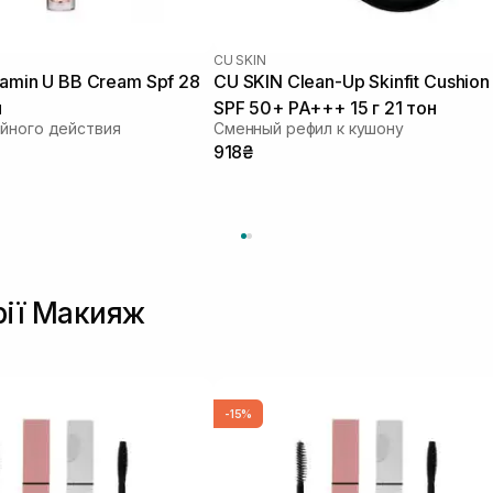
CU SKIN
tamin U BB Cream Spf 28
CU SKIN Clean-Up Skinfit Cushion
л
SPF 50+ PA+++ 15 г 21 тон
йного действия
Сменный рефил к кушону
918₴
рії Макияж
-15%