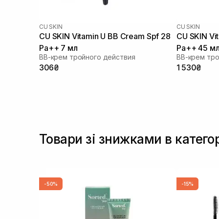
CU SKIN
CU SKIN
CU SKIN Vitamin U BB Cream Spf 28
CU SKIN Vi
Pa++ 7 мл
Pa++ 45 м
BB-крем тройного действия
BB-крем тро
306₴
1 530₴
Товари зі знижками в катего
-50%
-15%