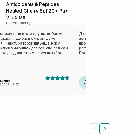
Antioxidants & Peptides
Mascara Volu
Тушь
Heated Cherry Spf 20+ Pa++
V 5,5 мл
Блески для губ
ористуватись вже другим тюбиком,
Дуже зручна туш. Має пухнаст
сказати, що бальзам мені дуже
легко профарбовувати вії. Шви
:) Текстура трохи щільніша, ніж у
протягом дня взагалі не осипа
блисків чи олійок для губ, але бальзам
розтирається, навіть якщо пот
ожує і довше тримається на губах.
Процес змивання дуже легкий 
вий фініш і має дуже приємний аромат
20-30 секунд часу і від туші не
 Для мене це один із найвдаліших
сліду.
для губ
дріяна
Діана
Д
7.2026, 16:27
30.06.2026, 17:53