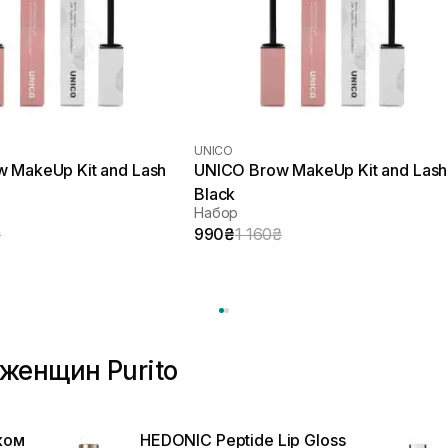
UNICO
 MakeUp Kit and Lash
UNICO Brow MakeUp Kit and Lash
Black
Набор
₴
990₴
1 160₴
женщин Purito
ком
HEDONIC Peptide Lip Gloss