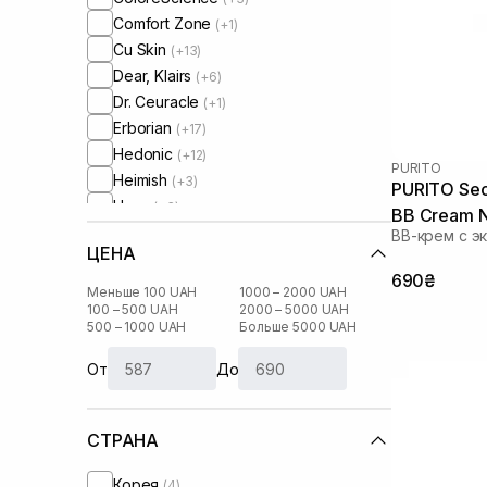
Comfort Zone
(+1)
Cu Skin
(+13)
Dear, Klairs
(+6)
Dr. Ceuracle
(+1)
Erborian
(+17)
Hedonic
(+12)
PURITO
Heimish
(+3)
PURITO Seo
Hugs
(+3)
BB Cream N
Instytutum
(+1)
ВВ-крем с э
ЦЕНА
Lipss
(+24)
690₴
Perricone MD
(+1)
Меньше 100 UAH
1000 – 2000 UAH
Purito
100 – 500 UAH
2000 – 5000 UAH
500 – 1000 UAH
Больше 5000 UAH
ROB
(+12)
Rejuran
(+2)
От
До
Revitalash
(+6)
Sorted Skin
(+2)
СТРАНА
Transparent-Lab
(+7)
Unico
(+37)
Корея
(4)