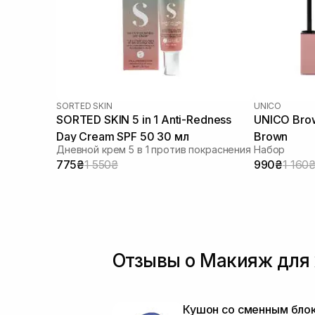
SORTED SKIN
UNICO
SORTED SKIN 5 in 1 Anti-Redness
UNICO Brow
Day Cream SPF 50 30 мл
Brown
Дневной крем 5 в 1 против покраснения
Набор
775₴
1 550₴
990₴
1 160
Отзывы о Макияж для 
Кушон со сменным бло