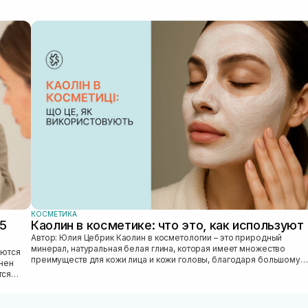
КОСМЕТИКА
25
Каолин в косметике: что это, как используют
Автор: Юлия Цебрик Каолин в косметологии – это природный
минерал, натуральная белая глина, которая имеет множество
преимуществ для кожи лица и кожи головы, благодаря большому
лнен
количеству полезных ми...
тся