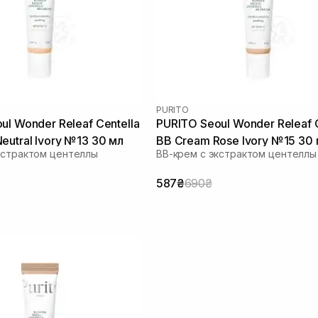
PURITO
ul Wonder Releaf Centella
PURITO Seoul Wonder Releaf C
eutral Ivory №13 30 мл
BB Cream Rose Ivory №15 30
кстрактом центеллы
ВВ-крем с экстрактом центеллы
587₴
690₴