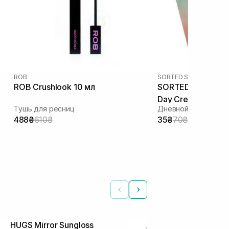
ROB
SORTED SKIN
ROB Crushlook 10 мл
SORTED SKIN 5 in 
Day Cream SPF 50
Тушь для ресниц
Дневной крем 5 в 1
488₴
610₴
35₴
70₴
HUGS Mirror Sungloss
HEIMISH Dail