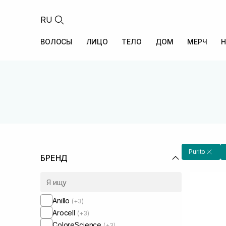
RU
ВОЛОСЫ
ЛИЦО
ТЕЛО
ДОМ
МЕРЧ
Н
Purito
БРЕНД
Anillo
(+3)
Arocell
(+3)
ColoreScience
(+3)