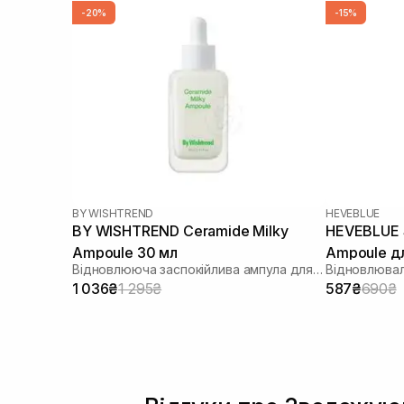
-20%
-15%
BY WISHTREND
HEVEBLUE
BY WISHTREND Ceramide Milky
HEVEBLUE S
Ampoule 30 мл
Ampoule д
Відновлююча заспокійлива ампула для обличчя
Відновлювал
зміцнення 
1 036₴
1 295₴
587₴
690₴