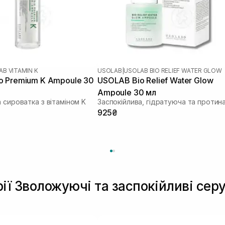
B VITAMIN K
USOLAB
|
USOLAB BIO RELIEF WATER GLOW
o Premium K Ampoule 30
USOLAB Bio Relief Water Glow
Ampoule 30 мл
 сироватка з вітаміном K
925₴
рії Зволожуючі та заспокійливі сер