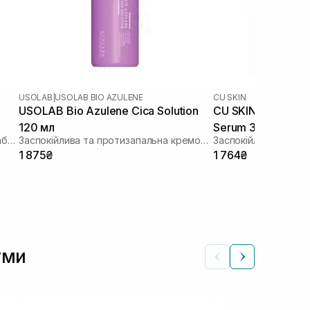
USOLAB
|
USOLAB BIO AZULENE
CU SKIN
USOLAB Bio Azulene Cica Solution
CU SKIN Clean-Up 
120 мл
Serum 30 мл
Заспокійлива, гідратуюча та протинабрякова сироватка
Заспокійлива та протизапальна кремова есенція для чутливої та проблемної шкіри
Заспокійлива сиров
1 875₴
1 764₴
уми