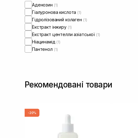
Аденозин
(1)
Гіалуронова кислота
(1)
Гідролізований колаген
(1)
Екстракт інжиру
(1)
Екстракт центелли азіатської
(1)
Ніацинамід
(1)
Пантенол
(1)
Рекомендовані товари
-20%