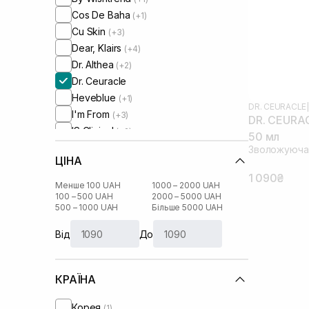
Cos De Baha
(+1)
Cu Skin
(+3)
Dear, Klairs
(+4)
Dr. Althea
(+2)
Dr. Ceuracle
Heveblue
(+1)
DR. CEURACLE
|
I'm From
(+3)
DR. CEURAC
IS Clinical
(+2)
50 мл
Manyo Factory
(+7)
Зволожуюча 
ЦІНА
Medicube
(+1)
1 090₴
Medik8
(+2)
Менше 100 UAH
1000 – 2000 UAH
Needly
100 – 500 UAH
2000 – 5000 UAH
(+3)
500 – 1000 UAH
Більше 5000 UAH
Rejuran
(+1)
Round Lab
(+1)
Від
До
Skin1004
(+4)
Theramid
(+2)
КРАЇНА
Usolab
(+3)
WhoCares
(+1)
Корея
(1)