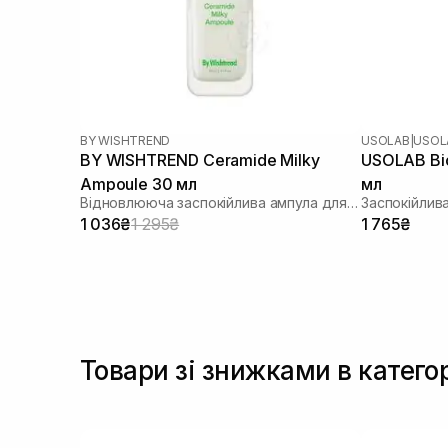
BY WISHTREND
USOLAB
|
USOLA
BY WISHTREND Ceramide Milky
USOLAB Bi
Ampoule 30 мл
мл
Відновлююча заспокійлива ампула для обличчя
Заспокійлива
1 036₴
1 295₴
1 765₴
Товари зі знижками в катего