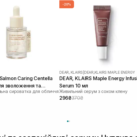
-20%
DEAR, KLAIRS
|
DEAR,KLAIRS MAPLE ENERGY
almon Caring Centella
DEAR, KLAIRS Maple Energy Infus
ля зволоження та
Serum 10 мл
ьна сироватка для обличчя
Живильний серум з соком клену
бар'єру 30 мл
296₴
370₴