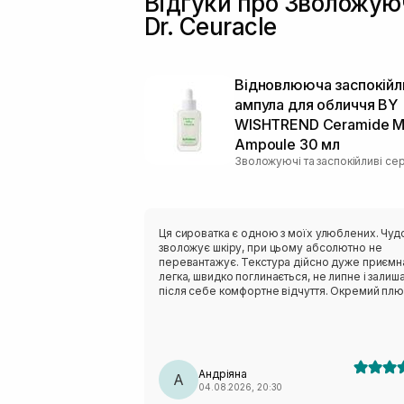
Відгуки про Зволожуюч
Dr. Ceuracle
Відновлююча заспокійл
ампула для обличчя BY
WISHTREND Ceramide Mi
Ampoule 30 мл
Зволожуючі та заспокійливі се
Ця сироватка є одною з моїх улюблених. Чуд
зволожує шкіру, при цьому абсолютно не
перевантажує. Текстура дійсно дуже приємн
легка, швидко поглинається, не липне і залиш
після себе комфортне відчуття. Окремий плю
це склад. Сироватка містить кераміди, сквала
пантенол, центелу, пептиди. Вони класно
відновлюють захисний бар’єр шкіри,
заспокоюють шкіру і утримують вологу. Шкод
що цю версію знімають з виробництва, але в
Андріяна
чекаю на оновлену формулу, по опису вона 
А
04.08.2026, 20:30
мала би підійти моїй шкірі🥹