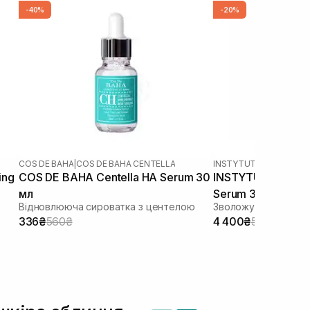
-40%
-20%
COS DE BAHA
|
COS DE BAHA CENTELLA
INSTYTUTUM
ing
COS DE BAHA Centella HA Serum 30
INSTYTUTUM Cryos
мл
Serum 30 мл
Відновлююча сироватка з центелою
Зволожувальна сир
336₴
560₴
4 400₴
5 500₴