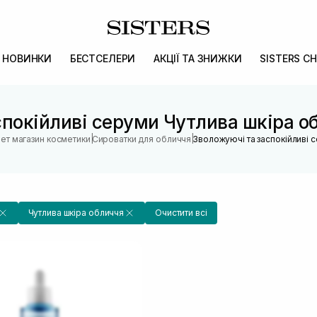
НОВИНКИ
БЕСТСЕЛЕРИ
АКЦІЇ ТА ЗНИЖКИ
SISTERS CH
покійливі серуми Чутлива шкіра об
|
|
нет магазин косметики
Сироватки для обличчя
Зволожуючі та заспокійливі 
Чутлива шкіра обличчя
Очистити всі