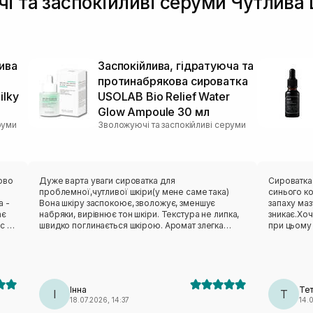
і та заспокійливі серуми Чутлива
ива
Заспокійлива, гідратуюча та
протинабрякова сироватка
lky
USOLAB Bio Relief Water
Glow Ampoule 30 мл
руми
Зволожуючі та заспокійливі серуми
ово
Дуже варта уваги сироватка для
Сироватка
проблемної,чутливої шкіри(у мене саме така)
синього к
а -
Вона шкіру заспокоює, зволожує, зменшує
запаху маз
ає
набряки, вирівнює тон шкіри. Текстура не липка,
зникає.Хоч
с -
швидко поглинається шкірою. Аромат злегка
при цьому 
н,
травʼянистий. Використовувала як на ранок, так і у
наче натяг
вечірній рутині. Засобу вистачило на 2 місяці
масажу(лег
щоденного використання. Дуже класно брати її з
шкіри доб
а,
собою на відпочинок на море/на природу-адже
же
в таких місцях шкіра також потребує відпочинку,
Інна
Те
теж
а не активів. Звичайний базовий продукт, не
І
Т
18.07.2026, 14:37
14.
варто очікувати чогось ВАУ від нього.