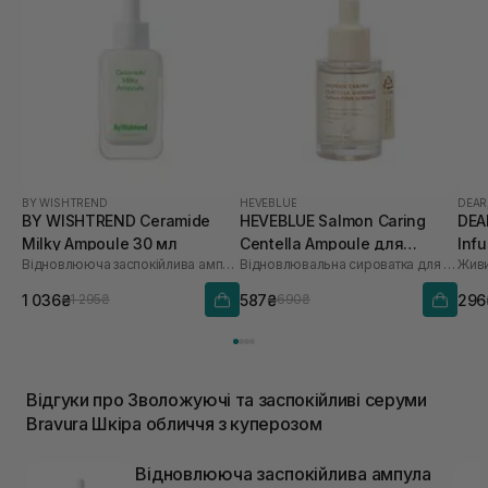
BY WISHTREND
HEVEBLUE
DEAR
BY WISHTREND Ceramide
HEVEBLUE Salmon Caring
DEA
Milky Ampoule 30 мл
Centella Ampoule для
Inf
Відновлююча заспокійлива ампула для обличчя
Відновлювальна сироватка для обличчя
Живи
зволоження та зміцнення
бар'єру 30 мл
1 036₴
587₴
296
1 295₴
690₴
Відгуки про Зволожуючі та заспокійливі серуми
Bravura Шкіра обличчя з куперозом
Відновлююча заспокійлива ампула