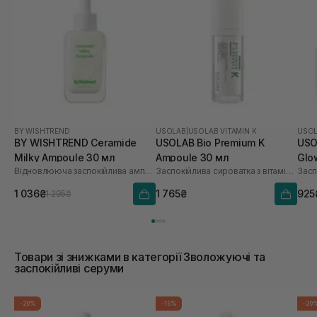
BY WISHTREND
USOLAB
|
USOLAB VITAMIN K
USO
BY WISHTREND Ceramide
USOLAB Bio Premium K
USO
Milky Ampoule 30 мл
Ampoule 30 мл
Glo
Відновлююча заспокійлива ампула для обличчя
Заспокійлива сироватка з вітаміном K
1 036₴
1 765₴
925
1 295₴
Товари зі знижками в категорії Зволожуючі та
заспокійливі серуми
-20%
-15%
-20