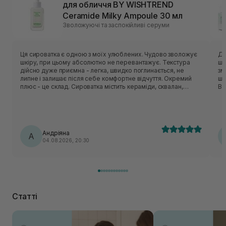
для обличчя BY WISHTREND
Ceramide Milky Ampoule 30 мл
Зволожуючі та заспокійливі серуми
Ця сироватка є одною з моїх улюблених. Чудово зволожує
Ду
шкіру, при цьому абсолютно не перевантажує. Текстура
шк
дійсно дуже приємна - легка, швидко поглинається, не
зм
липне і залишає після себе комфортне відчуття. Окремий
шв
плюс - це склад. Сироватка містить кераміди, сквалан,
Ви
пантенол, центелу, пептиди. Вони класно відновлюють
ви
захисний бар’єр шкіри, заспокоюють шкіру і утримують
кл
вологу. Шкода, що цю версію знімають з виробництва, але
пр
вже чекаю на оновлену формулу, по опису вона теж мала
ві
би підійти моїй шкірі🥹
ва
Андріяна
А
04.08.2026, 20:30
Статті