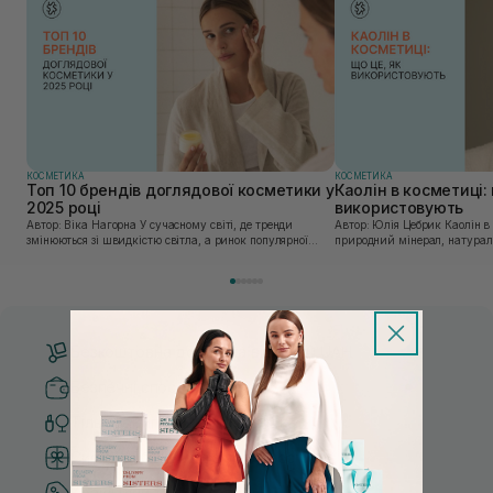
КОСМЕТИКА
КОСМЕТИКА
Топ 10 брендів доглядової косметики у
Каолін в косметиці: 
2025 році
використовують
Автор: Віка Нагорна У сучасному світі, де тренди
Автор: Юлія Цебрик Каолін в косметології – це
змінюються зі швидкістю світла, а ринок популярної
природний мінерал, натураль
косметики переповнений новими пропозиціями, вибір
безліч переваг для шкіри обл
засобу для себе стає справжнім викликом. 2025 р...
завдяки великій кількості ко
Безкоштовна доставка від 3000 UAH
Безпечні способи оплати
Тільки оригінальна косметика
Система бонусів та лояльності
Кращі ціни та топ товари