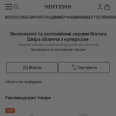
ВОЛОССЯ
ОБЛИЧЧЯ
ТІЛО
ДІМ
МЕРЧ
НОВИНКИ
БЕСТСЕЛЕРИ
АК
Зволожуючі та заспокійливі серуми Bravura
Шкіра обличчя з куперозом
|
|
Інтернет магазин косметики
Сироватки для обличчя
Зволожуючі та заспокійливі серуми
Фільтр
Сортувати
Нічого не знайдено.
Рекомендовані товари
-20%