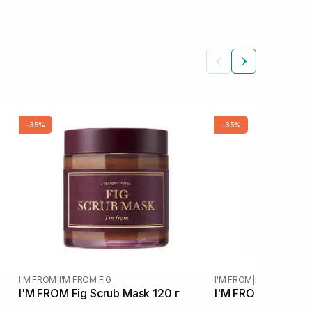
-35%
-35%
I'M FROM
|
I'M FROM FIG
I'M FROM
|
I'M FROM HO
I'M FROM Fig Scrub Mask 120 г
I'M FROM Honey M