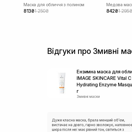
Маска для обличчя з полином
Медова маск
813₴
1 250₴
842₴
1 295
Відгуки про Змивні м
Ензимна маска для обл
IMAGE SKINCARE Vital C
Hydrating Enzyme Masq
г
Змивні маски
Дуже класна маска, брала менший обʼєм,
вистачає на довго, гарно зволожує, наповнює
шкіра після неї має рівний тон, світиться з