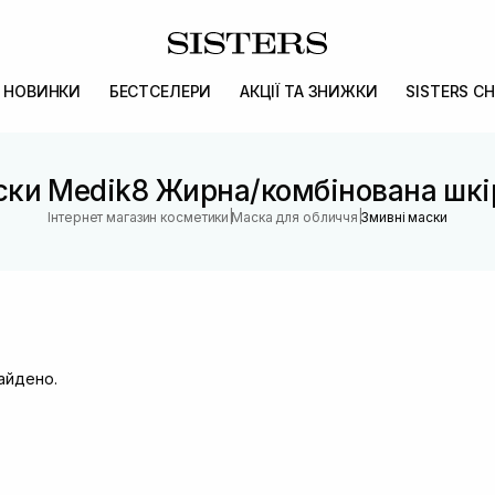
НОВИНКИ
БЕСТСЕЛЕРИ
АКЦІЇ ТА ЗНИЖКИ
SISTERS CH
ски Medik8 Жирна/комбінована шкі
|
|
Інтернет магазин косметики
Маска для обличчя
Змивні маски
найдено.