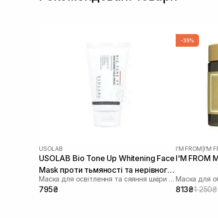
-35%
USOLAB
I'M FROM
|
I'M
USOLAB Bio Tone Up Whitening Face
I'M FROM M
Mask проти тьмяності та нерівного
Маска для освітлення та сяяння шкіри обличчя
Маска для о
тону 50 мл
795₴
813₴
1 250₴