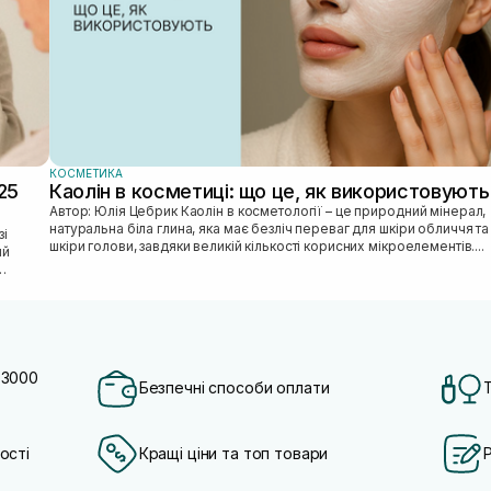
КОСМЕТИКА
25
Каолін в косметиці: що це, як використовують
Автор: Юлія Цебрик Каолін в косметології – це природний мінерал,
натуральна біла глина, яка має безліч переваг для шкіри обличчя та
шкіри голови, завдяки великій кількості корисних мікроелементів....
ий
 3000
Безпечні способи оплати
ості
Кращі ціни та топ товари