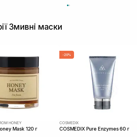
рії Змивні маски
-20%
FROM HONEY
COSMEDIX
oney Mask 120 г
COSMEDIX Pure Enzymes 60 г