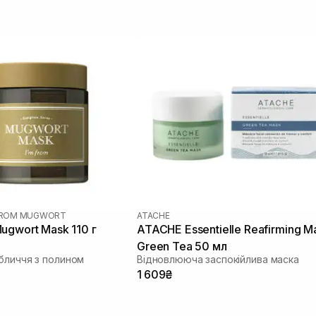
 FROM MUGWORT
ATACHE
ugwort Mask 110 г
ATACHE Essentielle Reafirming M
Green Tea 50 мл
бличчя з полином
Відновлююча заспокійлива маска
1 609₴