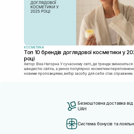
КОСМЕТИКА
Топ 10 брендів доглядової косметики у 20
році
Автор: Віка Нагорна У сучасному світі, де тренди змінюються зі
швидкістю світла, а ринок популярної косметики переповнен
новими пропозиціями, вибір засобу для себе стає справжнім
викликом. 2025 р...
Безкоштовна доставка від
UAH
Система бонусів та лояльн