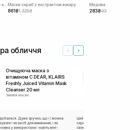
Відлущуюча пілінг-маска з молочною кислотою
Маска-скраб з екстрактом інжиру
Медова маска для 
861₴
1 325₴
283₴
435₴
іра обличчя
Очищуюча маска з
Очищуюча м
вітаміном С DEAR, KLAIRS
вітаміном С
Freshly Juiced Vitamin Mask
Freshly Juic
Cleanser 20 мл
Cleanser 150
Змивні маски
Змивні маски
добалася. Дуже зручно, що її можна
Цей засіб класно очищає шкіру
увати і як засіб для вмивання, і як
скрипу),обличчя одразу стає
номна у використанні -навіть міні-
свіжішим,світлішим,гладеньке,