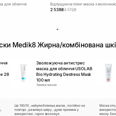
а для обличчя
₴
2 538₴
3 172₴
аски Medik8 Жирна/комбінована шк
иччя
Зволожуюча антистрес
маска для обличчя USOLAB
ue 28
Bio Hydrating Destress Mask
100 мл
Змивні маски
Це 100/10 , найулюбленіша маска , постійно на
Маска спо
,
повторі , реанімує шкіру , дуже приємна у
використов
використані , гарно зволожує
маску. Еко