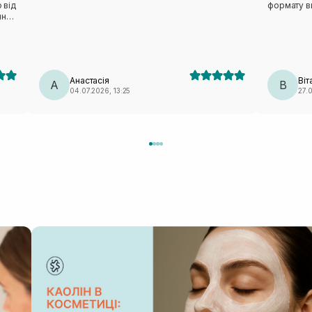
 від
формату ви
чно
Анастасія
Віт
А
В
04.07.2026, 13:25
27.