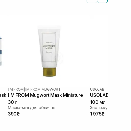
I'M FROM
|
I'M FROM MUGWORT
USOLAB
ask
I'M FROM Mugwort Mask Miniature
USOLAB Bio Hydra
30 г
100 мл
Маска-міні для обличчя
390₴
1 975₴