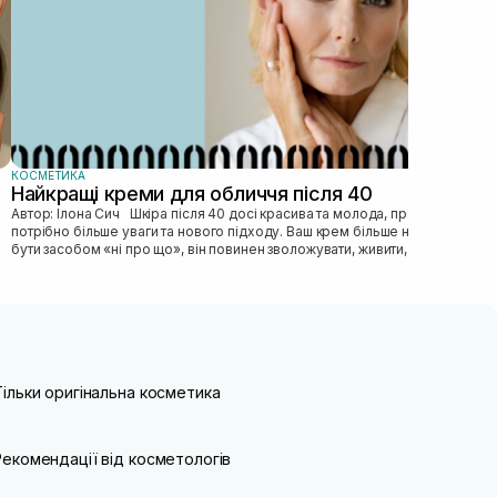
КОСМЕТИКА
Найкращі креми для обличчя після 40
Автор: Ілона Сич Шкіра після 40 досі красива та молода, просто їй
потрібно більше уваги та нового підходу. Ваш крем більше не може
бути засобом «ні про що», він повинен зволожувати, живити, покр...
Тільки оригінальна косметика
Рекомендації від косметологів