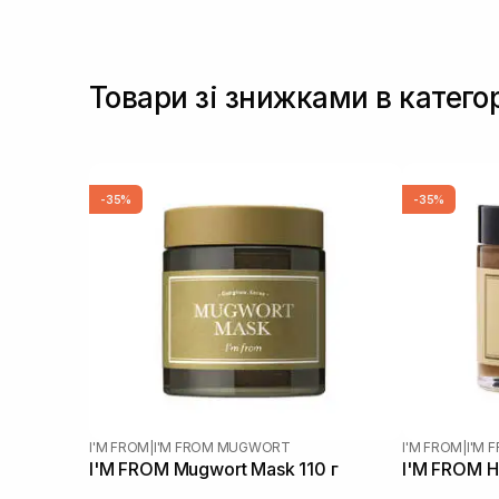
Товари зі знижками в катего
-35%
-35%
I'M FROM
|
I'M FROM MUGWORT
I'M FROM
|
I'M 
I'M FROM Mugwort Mask 110 г
I'M FROM H