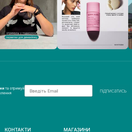
Email
ини
та отримуй
підписатись
влення
КОНТАКТИ
МАГАЗИНИ