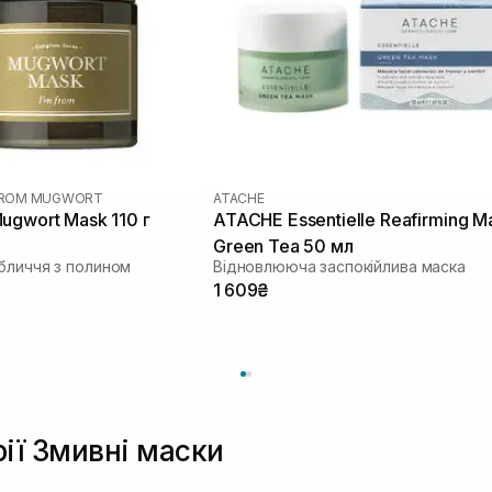
 FROM MUGWORT
ATACHE
ugwort Mask 110 г
ATACHE Essentielle Reafirming M
Green Tea 50 мл
бличчя з полином
Відновлююча заспокійлива маска
1 609₴
рії Змивні маски