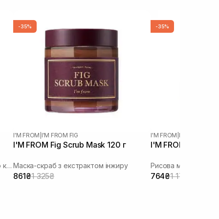
-35%
-35%
I'M FROM
|
I'M FROM FIG
I'M FROM
|
I'M FROM RIC
I'M FROM Fig Scrub Mask 120 г
I'M FROM Rice Mas
Відлущуюча пілінг-маска з молочною кислотою
Маска-скраб з екстрактом інжиру
Рисова маска-скраб
861₴
1 325₴
764₴
1 175₴