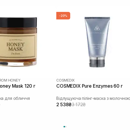
-20%
FROM HONEY
COSMEDIX
oney Mask 120 г
COSMEDIX Pure Enzymes 60 г
а для обличчя
₴
2 538₴
3 172₴