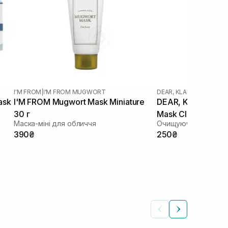
I'M FROM
|
I'M FROM MUGWORT
DEAR, KLAIRS
|
FRESHLY 
ask
I'M FROM Mugwort Mask Miniature
DEAR, KLAIRS Fres
30 г
Mask Cleanser 20
Маска-міні для обличчя
Очищуюча маска з в
390₴
250₴