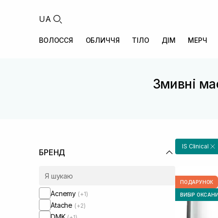
UA
ВОЛОССЯ
ОБЛИЧЧЯ
ТІЛО
ДІМ
МЕРЧ
Змивні мас
IS Clinical
БРЕНД
ПОДАРУНОК
Acnemy
(+1)
ВИБІР ОКСАН
Atache
(+2)
DMK
(+1)