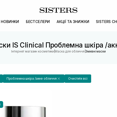
НОВИНКИ
БЕСТСЕЛЕРИ
АКЦІЇ ТА ЗНИЖКИ
SISTERS CH
ки IS Clinical Проблемна шкіра /а
|
|
Інтернет магазин косметики
Маска для обличчя
Змивні маски
Проблемна шкіра /акне обличчя
Очистити всі
И