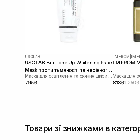
USOLAB
I'M FROM
|
I'M
USOLAB Bio Tone Up Whitening Face
I'M FROM M
Mask проти тьмяності та нерівного
Маска для освітлення та сяяння шкіри обличчя
Маска для о
тону 50 мл
795₴
813₴
1 250₴
Товари зі знижками в катего