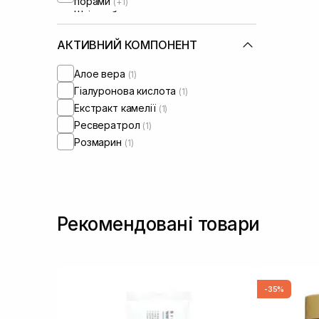
порами
(+1)
Шкіра обличчя з порушеним
барʼєром
(+1)
АКТИВНИЙ КОМПОНЕНТ
Алое вера
(1)
Гіалуронова кислота
(1)
Екстракт камелії
(1)
Ресвератрол
(1)
Розмарин
(1)
Рекомендовані товари
-35%