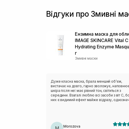
Відгуки про Змивні ма
Ензимна маска для обл
IMAGE SKINCARE Vital C
Hydrating Enzyme Masq
г
Змивні маски
Дуже класна маска, брала менший обʼєм,
вистачає на довго, гарно зволожує, наповнює
шкіра після неї має рівний тон, світиться з
середини. Взагалі люблю всі засоби з віт С, бо
них є видимий ефект майже відразу, однозна
буду повторювати.
Morozova
M