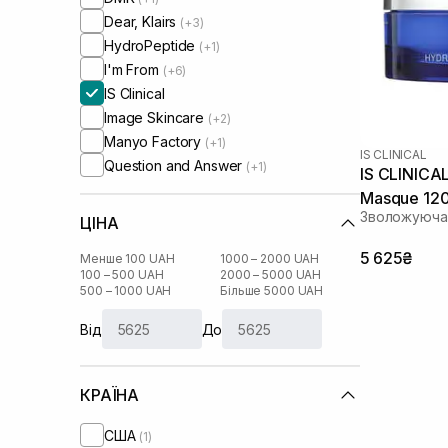
Dear, Klairs
(+3)
HydroPeptide
(+1)
I'm From
(+6)
IS Clinical
Image Skincare
(+2)
Manyo Factory
(+1)
IS CLINICAL
Question and Answer
(+1)
IS CLINICAL
Masque 12
Зволожуюча 
ЦІНА
5 625₴
Менше 100 UAH
1000 – 2000 UAH
100 – 500 UAH
2000 – 5000 UAH
500 – 1000 UAH
Більше 5000 UAH
Від
До
КРАЇНА
США
(1)