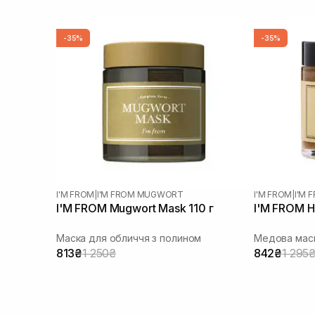
-35%
-35%
I'M FROM
|
I'M FROM MUGWORT
I'M FROM
|
I'M 
I'M FROM Mugwort Mask 110 г
I'M FROM H
Маска для обличчя з полином
Медова маск
813₴
1 250₴
842₴
1 295