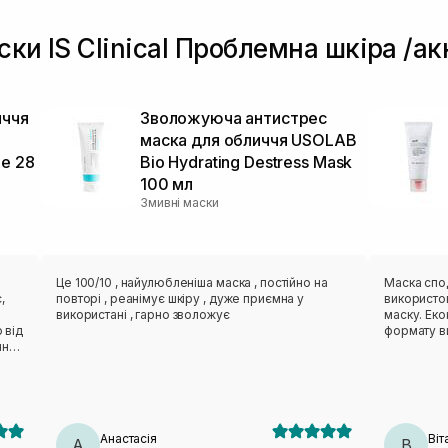
ски IS Clinical Проблемна шкіра /а
иччя
Зволожуюча антистрес
маска для обличчя USOLAB
ue 28
Bio Hydrating Destress Mask
100 мл
Змивні маски
Це 100/10 , найулюбленіша маска , постійно на
Маска спо
,
повторі , реанімує шкіру , дуже приємна у
використов
використані , гарно зволожує
маску. Еко
 від
формату ви
чно
Анастасія
Віт
А
В