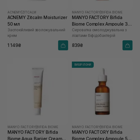
ACNEMY
|
ZITCALM
MANYO FACTORY
|
BIFIDA BIOME
ACNEMY Zitcalm Moisturizer
MANYO FACTORY Bifida
50 мл
Biome Complex Ampoule 30
Заспокійливий зволожувальний
Сироватка омолоджувальна з
мл
крем
лізатами біфідобактерій
1 149₴
839₴
ВИБІР ІЛОНИ
MANYO FACTORY
|
BIFIDA BIOME
MANYO FACTORY
|
BIFIDA BIOME
MANYO FACTORY Bifida
MANYO FACTORY Bifida
Biome Aqua Bariier Cream
Biome Complex Ampoule 50