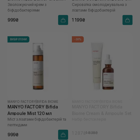
Зволожуючий крем з
Сироватка омолоджувальна з
80 мл
мл
біфідобактеріями
лізатами біфідобактерій
999₴
1 199₴
ВИБІР ІЛОНИ
-30%
MANYO FACTORY
|
BIFIDA BIOME
MANYO FACTORY
|
BIFIDA BIOME
MANYO FACTORY Bifida
MANYO FACTORY Bifida
Ampoule Mist 120 мл
Biome Cream & Ampoule Set
Міст з лізатами біфідобактерій та
Набір бестселерів
пептидами
1 287₴
1 838₴
999₴