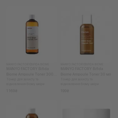
MANYO FACTORY
|
BIFIDA BIOME
MANYO FACTORY
|
BIFIDA BIOME
MANYO FACTORY Bifida
MANYO FACTORY Bifida
Biome Ampoule Toner 300
Biome Ampoule Toner 30 мл
Тонер для захисту та
Тонер для захисту та
мл
відновлення біому шкіри
відновлення біому шкіри
1 169₴
199₴