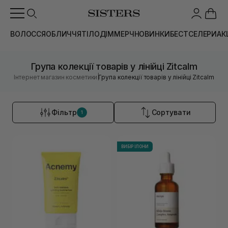
ВОЛОССЯ
ОБЛИЧЧЯ
ТІЛО
ДІМ
МЕРЧ
НОВИНКИ
БЕСТСЕЛЕРИ
АК
Група колекції товарів у лінійці Zitcalm
|
Інтернет магазин косметики
Група колекції товарів у лінійці Zitcalm
Фільтр
Сортувати
1
ВИБІР ІЛОНИ