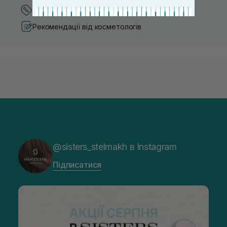
Кращі ціни та топ товари
Рекомендації від косметологів
@sisters_stelmakh в Instagram
Підписатися