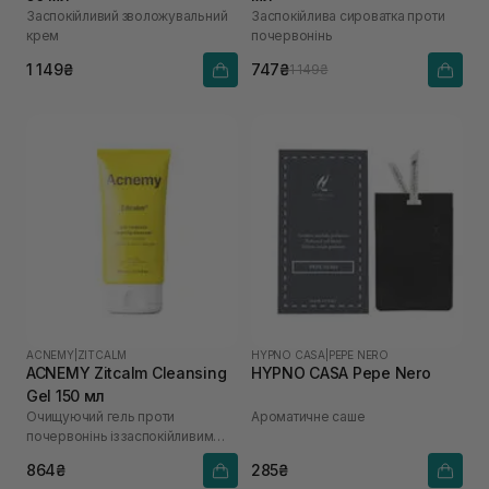
Заспокійливий зволожувальний
Заспокійлива сироватка проти
крем
почервонінь
1 149₴
747₴
1 149₴
ACNEMY
|
ZITCALM
HYPNO CASA
|
PEPE NERO
ACNEMY Zitcalm Cleansing
HYPNO CASA Pepe Nero
Gel 150 мл
Очищуючий гель проти
Ароматичне саше
почервонінь із заспокійливим
ефектом
864₴
285₴