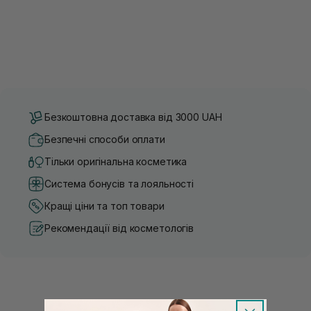
Безкоштовна доставка від 3000 UAH
Безпечні способи оплати
Тільки оригінальна косметика
Система бонусів та лояльності
Кращі ціни та топ товари
Рекомендації від косметологів