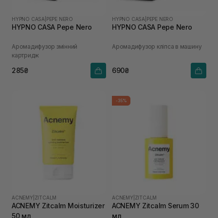
HYPNO CASA
|
PEPE NERO
HYPNO CASA
|
PEPE NERO
HYPNO CASA Pepe Nero
HYPNO CASA Pepe Nero
Аромадифузор змінний
Аромадифузор кліпса в машину
картридж
285₴
690₴
-35%
ACNEMY
|
ZITCALM
ACNEMY
|
ZITCALM
ACNEMY Zitcalm Moisturizer
ACNEMY Zitcalm Serum 30
50 мл
мл