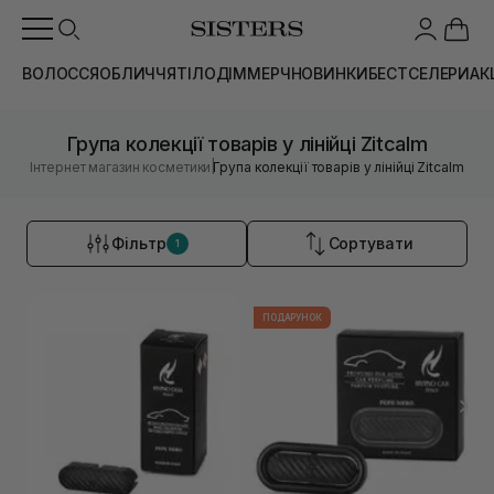
ВОЛОССЯ
ОБЛИЧЧЯ
ТІЛО
ДІМ
МЕРЧ
НОВИНКИ
БЕСТСЕЛЕРИ
АК
Група колекції товарів у лінійці Zitcalm
|
Інтернет магазин косметики
Група колекції товарів у лінійці Zitcalm
Фільтр
Сортувати
1
ПОДАРУНОК