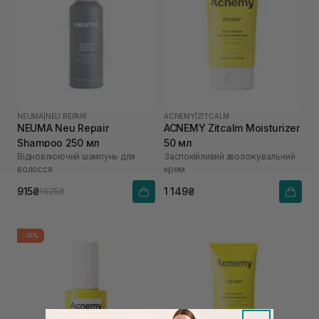
NEUMA
|
NEU REPAIR
ACNEMY
|
ZITCALM
NEUMA Neu Repair
ACNEMY Zitcalm Moisturizer
Shampoo 250 мл
50 мл
Відновлюючий шампунь для
Заспокійливий зволожувальний
волосся
крем
915₴
1 149₴
1 525₴
-35%