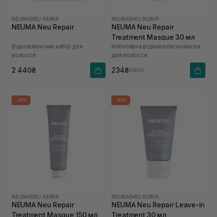
NEUMA
|
NEU REPAIR
NEUMA
|
NEU REPAIR
NEUMA Neu Repair
NEUMA Neu Repair
Treatment Masque 30 мл
Відновлюючий набір для
Інтенсивна відновлююча маска
волосся
для волосся
2 440₴
234₴
390₴
-40%
-40%
NEUMA
|
NEU REPAIR
NEUMA
|
NEU REPAIR
NEUMA Neu Repair
NEUMA Neu Repair Leave-in
Treatment Masque 150 мл
Treatment 30 мл