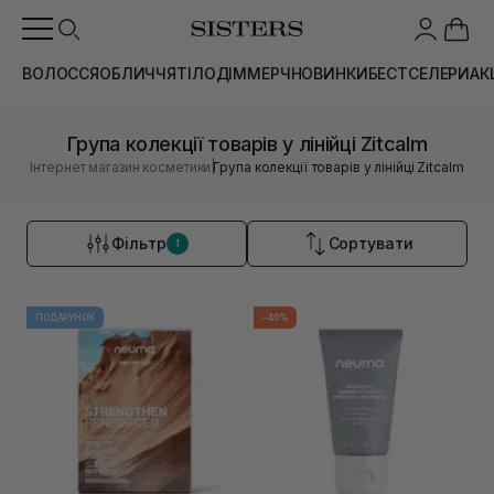
ВОЛОССЯ
ОБЛИЧЧЯ
ТІЛО
ДІМ
МЕРЧ
НОВИНКИ
БЕСТСЕЛЕРИ
АК
Група колекції товарів у лінійці Zitcalm
|
Інтернет магазин косметики
Група колекції товарів у лінійці Zitcalm
Фільтр
Сортувати
1
ПОДАРУНОК
-40%