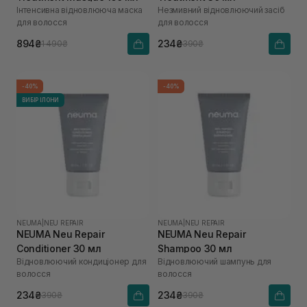
Інтенсивна відновлююча маска
Незмивний відновлюючий засіб
для волосся
для волосся
894₴
234₴
1 490₴
390₴
-40%
-40%
ВИБІР ІЛОНИ
NEUMA
|
NEU REPAIR
NEUMA
|
NEU REPAIR
NEUMA Neu Repair
NEUMA Neu Repair
Conditioner 30 мл
Shampoo 30 мл
Відновлюючий кондиціонер для
Відновлюючий шампунь для
волосся
волосся
234₴
234₴
390₴
390₴