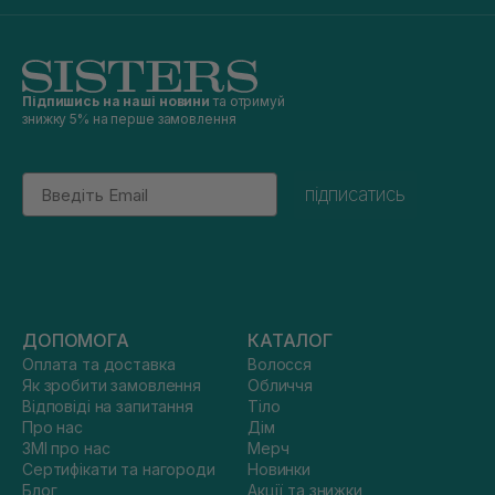
Підпишись на наші новини
та отримуй
знижку 5% на перше замовлення
Email
підписатись
ДОПОМОГА
КАТАЛОГ
Оплата та доставка
Волосся
Як зробити замовлення
Обличчя
Відповіді на запитання
Тіло
Про нас
Дім
ЗМІ про нас
Мерч
Сертифікати та нагороди
Новинки
Блог
Акції та знижки