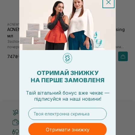
ACNEMY
|
ZITCALM
ACNEMY
|
ZITCALM
ACNEMY Zitcalm Serum 30
ACNEMY Zitcalm Cleansing
мл
Gel 150 мл
Заспокійлива сироватка проти
Очищуючий гель проти
почервонінь
почервонінь із заспокійливим
ефектом
747₴
864₴
1 149₴
ОТРИМАЙ ЗНИЖКУ
НА ПЕРШЕ ЗАМОВЛЕНЯ
Твій вітальний бонус вже чекає —
підписуйся
на
наші новини!
email
Безкоштовна доставка від 3000 UAH
Безпечні способи оплати
Отримати знижку
Тільки оригінальна косметика