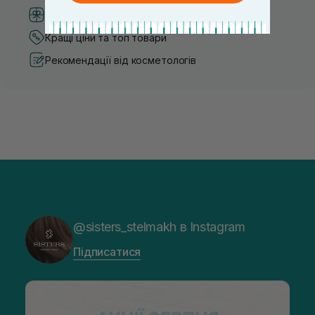
Система бонусів та лояльності
Кращі ціни та топ товари
Рекомендації від косметологів
@sisters_stelmakh в Instagram
Підписатися