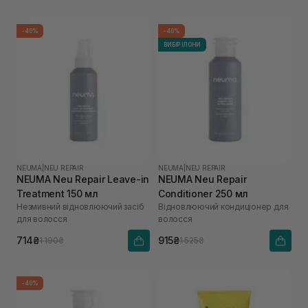
-40%
-40%
ВИБІР ІЛОНИ
NEUMA
|
NEU REPAIR
NEUMA
|
NEU REPAIR
NEUMA Neu Repair Leave-in
NEUMA Neu Repair
Treatment 150 мл
Conditioner 250 мл
Незмивний відновлюючий засіб
Відновлюючий кондиціонер для
для волосся
волосся
714₴
915₴
1 190₴
1 525₴
-40%