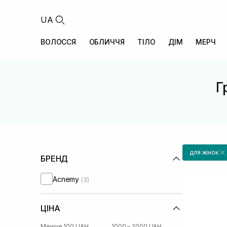
UA
ВОЛОССЯ
ОБЛИЧЧЯ
ТІЛО
ДІМ
МЕРЧ
Г
для жінок
БРЕНД
Acnemy
(3)
ЦІНА
Менше 100 UAH
1000 – 2000 UAH