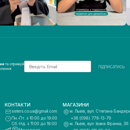
Email
ини
та отримуй
підписатись
влення
КОНТАКТИ
МАГАЗИНИ
sisters.co.ua@gmail.com
м. Львів, вул. Степана Бандер
Пн.-Пт. з 10:00 до 19:00
+38 (098) 778-13-79
Сб.-Нд. з 11:00 до 18:00
м. Львів, вул. Івана Франка, 36
Менеджер