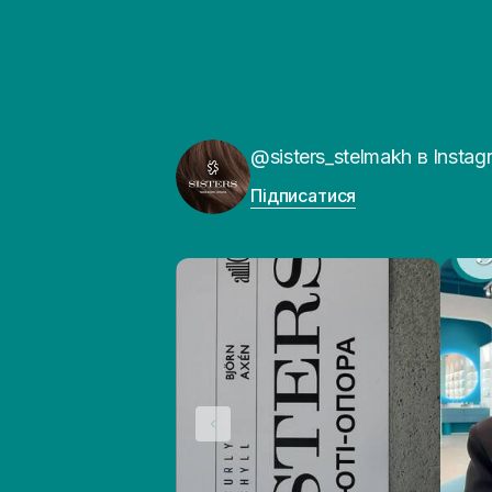
@sisters_stelmakh в Instag
Підписатися