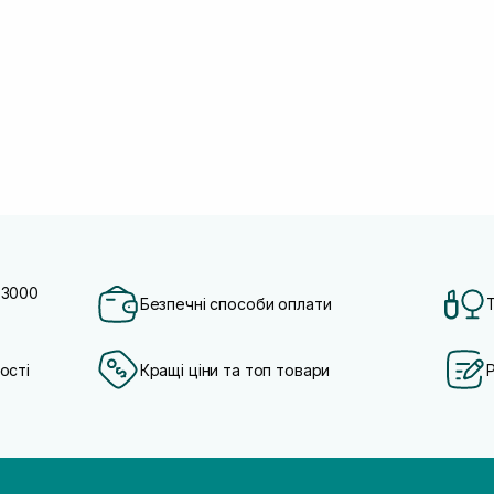
 3000
Безпечні способи оплати
ості
Кращі ціни та топ товари