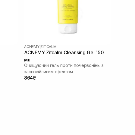
ACNEMY
|
ZITCALM
ACNEMY Zitcalm Cleansing Gel 150
мл
Очищуючий гель проти почервонінь із
заспокійливим ефектом
864₴