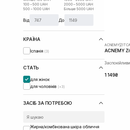
100 – 500 UAH
2000 – 5000 UAH
500 – 1000 UAH
Більше 5000 UAH
Від
До
КРАЇНА
ACNEMY
|
ZITC
ACNEMY Zit
Іспанія
(3)
Заспокійлив
СТАТЬ
1 149₴
для жінок
для чоловіків
(+3)
ЗАСІБ ЗА ПОТРЕБОЮ
Жирна/комбінована шкіра обличчя