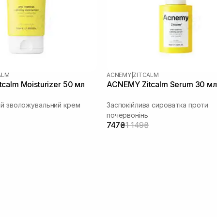
ALM
ACNEMY
|
ZITCALM
calm Moisturizer 50 мл
ACNEMY Zitcalm Serum 30 мл
ий зволожувальний крем
Заспокійлива сироватка проти
почервонінь
747₴
1 149₴