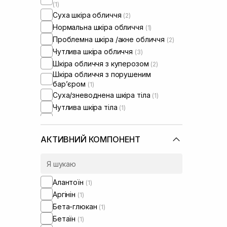
(1)
Суха шкіра обличчя
(2)
Нормальна шкіра обличчя
(1)
Проблемна шкіра /акне обличчя
(2)
Чутлива шкіра обличчя
(3)
Шкіра обличчя з куперозом
(2)
Шкіра обличчя з порушеним
барʼєром
(1)
Суха/зневоднена шкіра тіла
(1)
Чутлива шкіра тіла
(1)
Проблемна шкіра тіла
(1)
АКТИВНИЙ КОМПОНЕНТ
Алантоїн
(1)
Аргінін
(1)
Бета-глюкан
(1)
Бетаїн
(1)