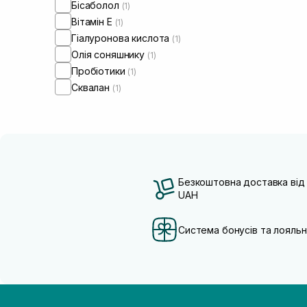
Бісаболол
(1)
Вітамін Е
(1)
Гіалуронова кислота
(1)
Олія соняшнику
(1)
Пробіотики
(1)
Сквалан
(1)
Безкоштовна доставка від
UAH
Система бонусів та лояльн