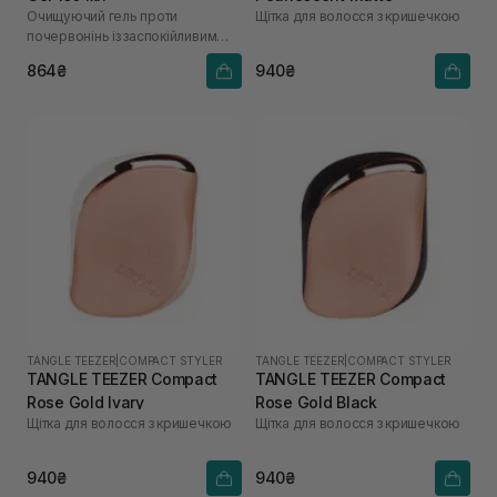
Очищуючий гель проти
Щітка для волосся з кришечкою
почервонінь із заспокійливим
ефектом
864₴
940₴
TANGLE TEEZER
|
COMPACT STYLER
TANGLE TEEZER
|
COMPACT STYLER
TANGLE TEEZER Compact
TANGLE TEEZER Compact
Rose Gold Ivary
Rose Gold Black
Щітка для волосся з кришечкою
Щітка для волосся з кришечкою
940₴
940₴