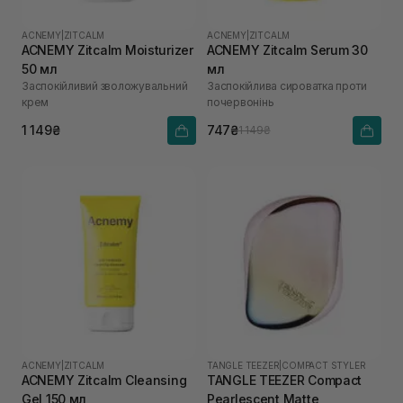
ACNEMY
|
ZITCALM
ACNEMY
|
ZITCALM
ACNEMY Zitcalm Moisturizer
ACNEMY Zitcalm Serum 30
50 мл
мл
Заспокійливий зволожувальний
Заспокійлива сироватка проти
крем
почервонінь
1 149₴
747₴
1 149₴
ACNEMY
|
ZITCALM
TANGLE TEEZER
|
COMPACT STYLER
ACNEMY Zitcalm Cleansing
TANGLE TEEZER Compact
Gel 150 мл
Pearlescent Matte