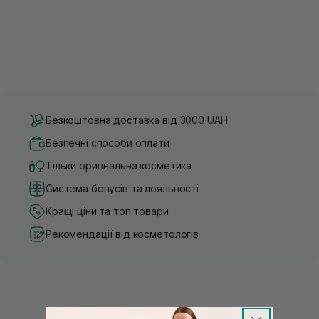
Безкоштовна доставка від 3000 UAH
Безпечні способи оплати
Тільки оригінальна косметика
Система бонусів та лояльності
Кращі ціни та топ товари
Рекомендації від косметологів