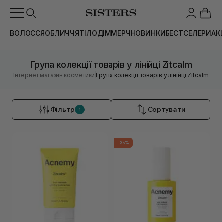
ВОЛОССЯ
ОБЛИЧЧЯ
ТІЛО
ДІМ
МЕРЧ
НОВИНКИ
БЕСТСЕЛЕРИ
АК
Група колекції товарів у лінійці Zitcalm
|
Інтернет магазин косметики
Група колекції товарів у лінійці Zitcalm
Фільтр
Сортувати
1
-35%