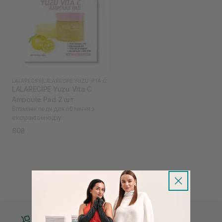
LALARECIPE
|
LALARECIPE YUZU VITA C
LALARECIPE Yuzu Vita C
Ampoule Pad 2 шт
Вітамінні педи для обличчя з
екстрактом юдзу
80₴
Безкоштовна доставка від 3000 UAH