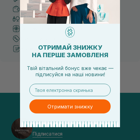
Безпечні способи оплати
Тільки оригінальна косметика
Система бонусів та лояльності
Кращі ціни та топ товари
ОТРИМАЙ ЗНИЖКУ
Рекомендації від косметологів
НА ПЕРШЕ ЗАМОВЛЕНЯ
Твій вітальний бонус вже чекає —
підписуйся
на
наші новини!
email
Отримати знижку
@sisters_stelmakh в Instagram
Підписатися