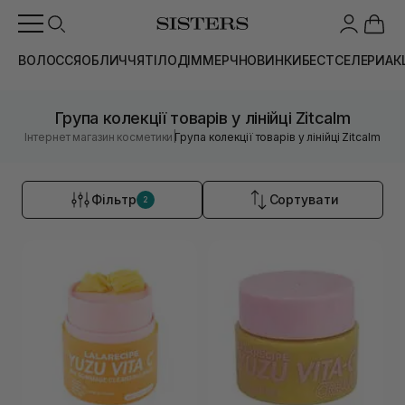
ВОЛОССЯ
ОБЛИЧЧЯ
ТІЛО
ДІМ
МЕРЧ
НОВИНКИ
БЕСТСЕЛЕРИ
АК
Група колекції товарів у лінійці Zitcalm
|
Інтернет магазин косметики
Група колекції товарів у лінійці Zitcalm
Фільтр
Сортувати
2