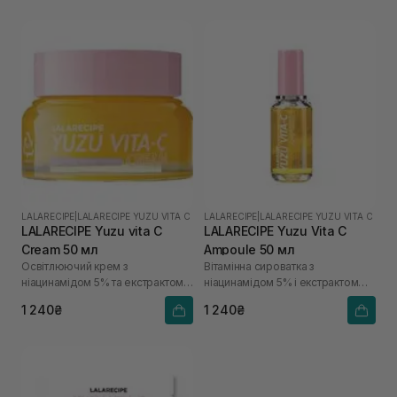
LALARECIPE
|
LALARECIPE YUZU VITA C
LALARECIPE
|
LALARECIPE YUZU VITA C
LALARECIPE Yuzu vita C
LALARECIPE Yuzu Vita C
Cream 50 мл
Ampoule 50 мл
Освітлюючий крем з
Вітамінна сироватка з
ніацинамідом 5% та екстрактом
ніацинамідом 5% і екстрактом
юдзу
юдзу
1 240₴
1 240₴