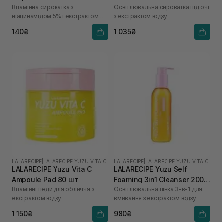
Вітамінна сироватка з
Освітлювальна сироватка під очі
ніацинамідом 5% і екстрактом
з екстрактом юдзу
юдзу
140₴
1 035₴
LALARECIPE
|
LALARECIPE YUZU VITA C
LALARECIPE
|
LALARECIPE YUZU VITA C
LALARECIPE Yuzu Vita C
LALARECIPE Yuzu Self
Ampoule Pad 80 шт
Foaming 3in1 Cleanser 200
Вітамінні педи для обличчя з
Освітлювальна пінка 3-в-1 для
мл
екстрактом юдзу
вмивання з екстрактом юдзу
1 150₴
980₴