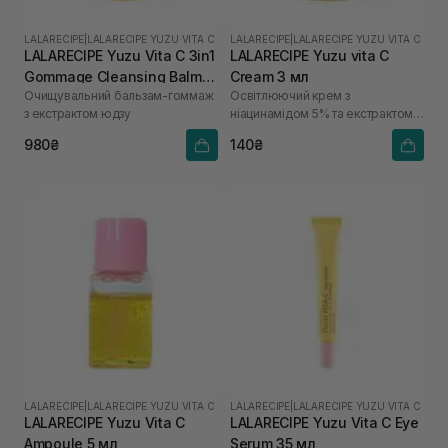
LALARECIPE
|
LALARECIPE YUZU VITA C
LALARECIPE
|
LALARECIPE YUZU VITA C
LALARECIPE Yuzu Vita C 3in1
LALARECIPE Yuzu vita C
Gommage Cleansing Balm
Cream 3 мл
Очищувальний бальзам-гоммаж
Освітлюючий крем з
50 мл
з екстрактом юдзу
ніацинамідом 5% та екстрактом
юдзу
980₴
140₴
LALARECIPE
|
LALARECIPE YUZU VITA C
LALARECIPE
|
LALARECIPE YUZU VITA C
LALARECIPE Yuzu Vita C
LALARECIPE Yuzu Vita C Eye
Ampoule 5 мл
Serum 35 мл